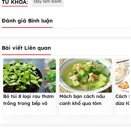
TỪ KHÓA:
Dạy làm bánh
Đánh giá Bình luận
Bài viết Liên quan
Bỏ túi 8 loại rau thơm
Mách bạn cách nấu
Cách l
trồng trong bếp vô
canh khổ qua tôm
dừa tô
cùng tiện lợi
thanh nhiệt mùa hè
ngọt l