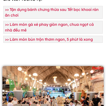
>>
Tận dụng bánh chưng thừa sau Tết bọc khoai rán
ăn chơi
>>
Làm món gà xé phay giòn ngon, chua ngọt cả
nhà đều mê
>>
Làm món bún trộn thơm ngon, 5 phút là xong