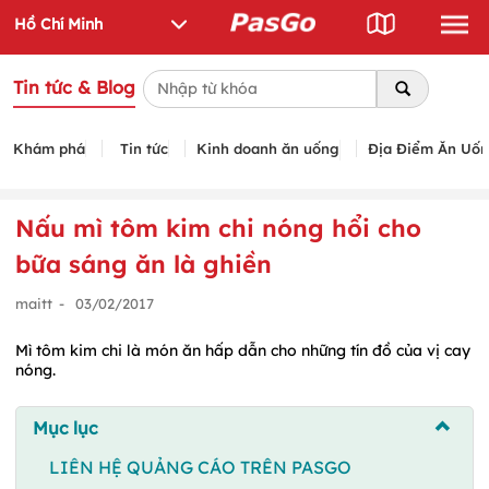
Tin tức & Blog
Khám phá
Tin tức
Kinh doanh ăn uống
Địa Điểm Ăn Uố
Nấu mì tôm kim chi nóng hổi cho
bữa sáng ăn là ghiền
maitt
-
03/02/2017
Mì tôm kim chi là món ăn hấp dẫn cho những tín đồ của vị cay
nóng.
Mục lục
LIÊN HỆ QUẢNG CÁO TRÊN PASGO