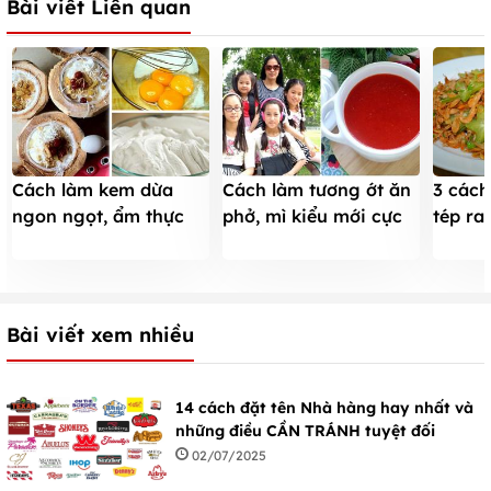
Bài viết Liên quan
Cách làm kem dừa
Cách làm tương ớt ăn
3 cách
ngon ngọt, ẩm thực
phở, mì kiểu mới cực
tép ra
dành cho mùa hè
ngon
cho n
Bài viết xem nhiều
14 cách đặt tên Nhà hàng hay nhất và
những điều CẦN TRÁNH tuyệt đối
02/07/2025