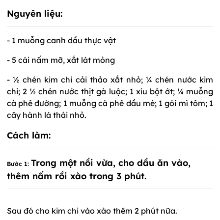
Nguyên liệu:
- 1 muỗng canh dầu thực vật
- 5 cái nấm mỡ, xắt lát mỏng
- ½ chén kim chi cải thảo xắt nhỏ; ¼ chén nước kim
chi; 2 ½ chén nước thịt gà luộc; 1 xíu bột ớt; ¼ muỗng
cà phê đường; 1 muỗng cà phê dầu mè; 1 gói mì tôm; 1
cây hành lá thái nhỏ.
Cách làm:
Trong một nồi vừa, cho dầu ăn vào,
Bước 1:
thêm nấm rồi xào trong 3 phút.
Sau đó cho kim chi vào xào thêm 2 phút nữa.