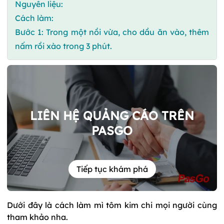
Nguyên liệu:
Cách làm:
Bước 1: Trong một nồi vừa, cho dầu ăn vào, thêm
nấm rồi xào trong 3 phút.
LIÊN HỆ QUẢNG CÁO TRÊN
PASGO
Tiếp tục khám phá
Dưới đây là cách làm mì tôm kim chi mọi người cùng
tham khảo nha.