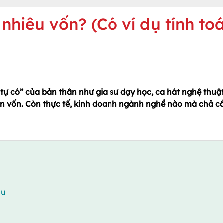
hiêu vốn? (Có ví dụ tính to
ự có” của bản thân như gia sư dạy học, ca hát nghệ thuật
cần vốn. Còn thực tế, kinh doanh ngành nghề nào mà chả c
nu