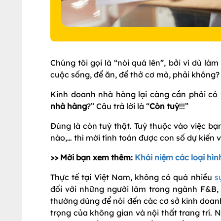
Chúng tôi gọi là “nói quá lên”, bởi vì dù làm 
cuộc sống, để ăn, để thở cơ mà, phải không? Đ
Kinh doanh nhà hàng lại càng cần phải có 
nhà hàng
?” Câu trả lời là “
Còn tuỳ
!!!”
Đúng là còn tuỳ thật. Tuỳ thuộc vào việc bạ
nào,… thì mới tính toán được con số dự kiến 
>> Mời bạn xem thêm:
Khái niệm các loại hì
Thực tế tại Việt Nam, không có quá nhiều
s
đối với những người làm trong ngành F&B,
thường dùng để nói đến các cơ sở kinh doa
trọng của không gian và nội thất trang trí.