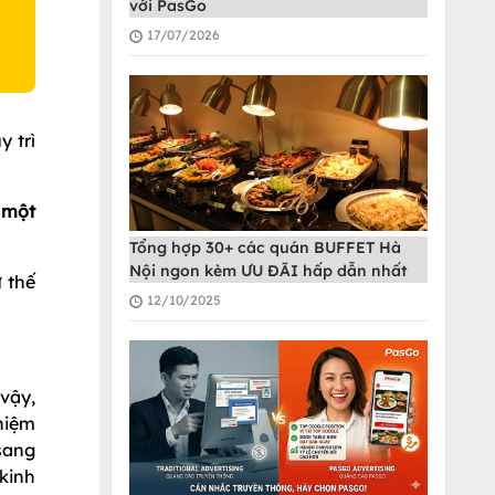
với PasGo
17/07/2026
y trì
 một
Tổng hợp 30+ các quán BUFFET Hà
Nội ngon kèm ƯU ĐÃI hấp dẫn nhất
ư thế
12/10/2025
 vậy,
niệm
sang
 kinh