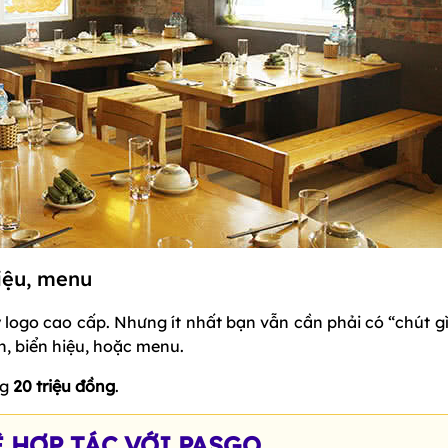
hiệu, menu
logo cao cấp. Nhưng ít nhất bạn vẫn cần phải có “chút gì
, biển hiệu, hoặc menu.
ng
20 triệu đồng
.
Ệ HỢP TÁC VỚI PASGO