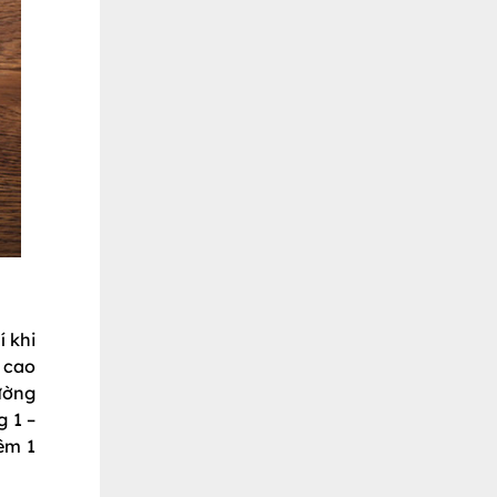
í khi
 cao
ường
 1 –
êm 1