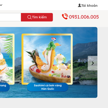
Tài khoản
0931.006.005
Tìm kiếm