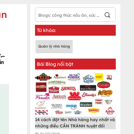
án
Từ khóa:
Quản lý nhà hàng
,…
ần
Bài Blog nổi bật
14 cách đặt tên Nhà hàng hay nhất và
những điều CẦN TRÁNH tuyệt đối
02/07/2025