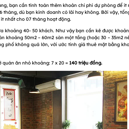
hàng, bạn cần tính toán thêm khoản chi phí dự phòng để ít
 tháng, dù bạn kinh doanh có lãi hay không. Bởi vậy, tổn
 ít nhất cho 07 tháng hoạt động.
ứa khoảng 40- 50 khách. Như vậy bạn cần kê được khoản
quán khoảng 50m2 – 60m2 sàn một tầng (hoặc 30 – 35m2 nế
ng phố không quá lớn, với ước tính giá thuê mặt bằng kh
ở quán ăn nhỏ khoảng: 7 x 20 =
140 triệu đồng.