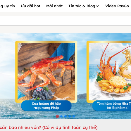
g uy tín
Ưu đãi hot
Mới nhất
Tin tức & Blog
Video PasGo
ần bao nhiêu vốn? (Có ví dụ tính toán cụ thể)