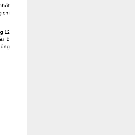
 nhất
g chi
g 12
u là
oảng