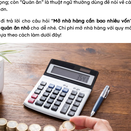
ọng; còn “Quán ăn” là thuật ngữ thường dùng để nói về cá
hơn.
i trả lời cho câu hỏi “
Mở nhà hàng cần bao nhiêu vốn
ở quán ăn nhỏ
cho dễ nhé. Chi phí mở nhà hàng với quy mô
dựa theo cách làm dưới đây!