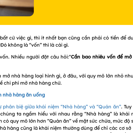
bất cứ việc gì, thì ít nhất bạn cũng cần phải có tiền để du
ó không là “vốn” thì là cái gì.
vốn. Nhiều người đặt câu hỏi:“
Cần bao nhiêu vốn để mở
n mở nhà hàng loại hình gì, ở đâu, với quy mô lớn nhỏ nh
về chi phí mở nhà hàng chứ.
nh nhà hàng ăn uống
ự phân biệ giữa khái niệm “Nhà hàng” và “Quán ăn”
. Tuy
 chúng ta ngầm hiểu với nhau rằng “Nhà hàng” là khái 
nh có quy mô lớn hơn “Quán ăn” về mặt sức chứa, mức độ 
 Nhà hàng cũng là khái niệm thường dùng để chỉ các cơ sở