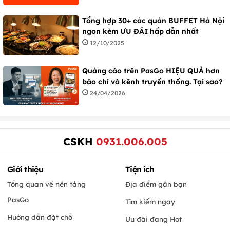
Tổng hợp 30+ các quán BUFFET Hà Nội
ngon kèm ƯU ĐÃI hấp dẫn nhất
12/10/2025
Quảng cáo trên PasGo HIỆU QUẢ hơn
báo chí và kênh truyền thống. Tại sao?
24/04/2026
CSKH
0931.006.005
Giới thiệu
Tiện ích
Tổng quan về nền tảng
Địa điểm gần bạn
PasGo
Tìm kiếm ngay
Hướng dẫn đặt chỗ
Ưu đãi đang Hot