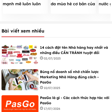
mạnh mẽ luôn luôn
da mùa hè cơ bản của
nước g
quyến rũ
phụ nữ Hàn
tháng
Bài viết xem nhiều
14 cách đặt tên Nhà hàng hay nhất và
những điều CẦN TRÁNH tuyệt đối
02/07/2025
Bùng nổ doanh số nhờ chiến lược
Marketing Nhà Hàng đúng cách -
PasGo
10/07/2025
PasGo là gì - Các cách thức hợp tác với
PasGo
17/07/2026