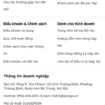
Câu hỏi thường gặp khi đặt
Khám phá các Bộ sưu tập
chỗ
Điều khoản & Chính sách
Dành cho Kinh doanh
Điều khoản sử dụng
Trung tâm hỗ trợ Đối tác
Quy chế hoạt động
Hướng dẫn nhà hàng hợp
tác
Chính sách bảo mật thông
tin
Nhà hàng đăng ký hợp tác
Điều khoản với Đối tác
Liên hệ về Đầu tư & Hợp tác
Thông tin doanh nghiệp
Địa chỉ: Tầng 9, Tòa Minori, Số 67A Trương Định, Phường
Trương Định, Quận Hai Bà Trưng, Hà Nội
Hotline: 0931.006.005 | Email:
CSKH@pasgo.vn
Mã số thuế: 0106329034