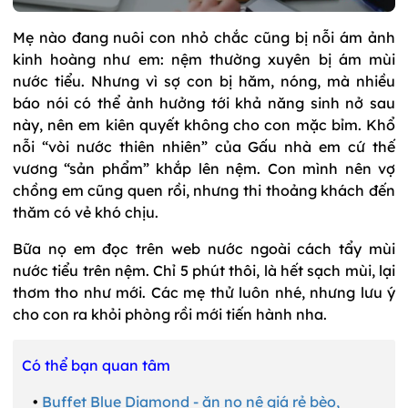
Mẹ nào đang nuôi con nhỏ chắc cũng bị nỗi ám ảnh
kinh hoàng như em: nệm thường xuyên bị ám mùi
nước tiểu. Nhưng vì sợ con bị hăm, nóng, mà nhiều
báo nói có thể ảnh hưởng tới khả năng sinh nở sau
này, nên em kiên quyết không cho con mặc bỉm. Khổ
nỗi “vòi nước thiên nhiên” của Gấu nhà em cứ thế
vương “sản phẩm” khắp lên nệm. Con mình nên vợ
chồng em cũng quen rồi, nhưng thi thoảng khách đến
thăm có vẻ khó chịu.
Bữa nọ em đọc trên web nước ngoài cách tẩy mùi
nước tiểu trên nệm. Chỉ 5 phút thôi, là hết sạch mùi, lại
thơm tho như mới. Các mẹ thử luôn nhé, nhưng lưu ý
cho con ra khỏi phòng rồi mới tiến hành nha.
Có thể bạn quan tâm
•
Buffet Blue Diamond - ăn no nê giá rẻ bèo,