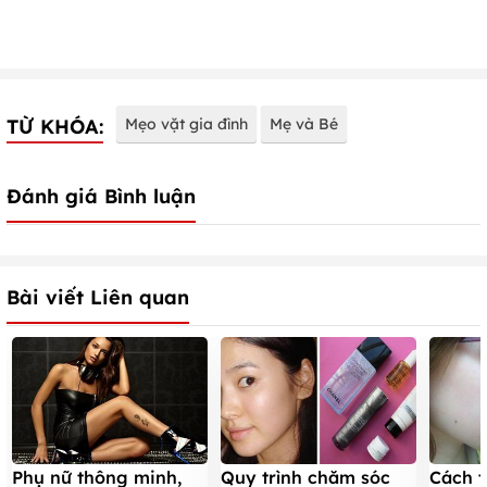
TỪ KHÓA:
Mẹo vặt gia đình
Mẹ và Bé
Đánh giá Bình luận
Bài viết Liên quan
Phụ nữ thông minh,
Quy trình chăm sóc
Cách t