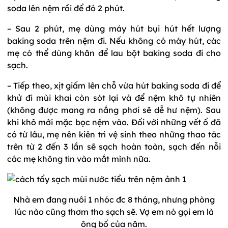
soda lên nệm rồi để đó 2 phút.
– Sau 2 phút, mẹ dùng máy hút bụi hút hết lượng
baking soda trên nệm đi. Nếu không có máy hút, các
mẹ có thể dùng khăn để lau bột baking soda đi cho
sạch.
– Tiếp theo, xịt giấm lên chỗ vừa hút baking soda đi để
khử đi mùi khai còn sót lại và để nệm khô tự nhiên
(không được mang ra nắng phơi sẽ dễ hư nệm). Sau
khi khô mới mặc bọc nệm vào. Đối với những vết ố đã
có từ lâu, mẹ nên kiên trì vệ sinh theo những thao tác
trên từ 2 đến 3 lần sẽ sạch hoàn toàn, sạch đến nỗi
các mẹ không tin vào mắt mình nữa.
Nhà em đang nuôi 1 nhóc đc 8 tháng, nhưng phòng
lúc nào cũng thơm tho sạch sẽ. Vợ em nó gọi em là
ông bố của năm.