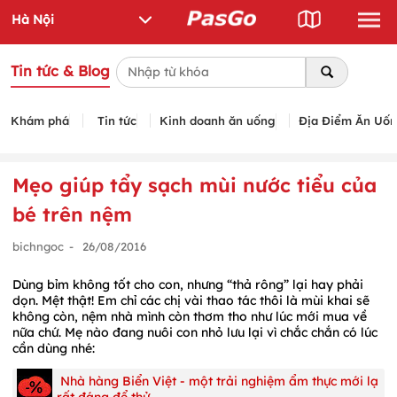
Tin tức & Blog
Khám phá
Tin tức
Kinh doanh ăn uống
Địa Điểm Ăn Uố
Mẹo giúp tẩy sạch mùi nước tiểu của
bé trên nệm
bichngoc
-
26/08/2016
Dùng bỉm không tốt cho con, nhưng “thả rông” lại hay phải
dọn. Mệt thật! Em chỉ các chị vài thao tác thôi là mùi khai sẽ
không còn, nệm nhà mình còn thơm tho như lúc mới mua về
nữa chứ. Mẹ nào đang nuôi con nhỏ lưu lại vì chắc chắn có lúc
cần dùng nhé:
Nhà hàng Biển Việt - một trải nghiệm ẩm thực mới lạ
rất đáng để thử