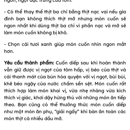
- Có thể thay thế thịt ba chỉ bằng thịt nạc vai nếu gia
đình bạn không thích thịt mỡ nhưng món cuốn sẽ
ngon nhất khi dùng thịt ba chỉ vì phần nạc và mỡ sẽ
làm món cuốn không bị khô.
- Chọn cải tươi xanh giúp món cuốn nhìn ngon mắt
hơn.
Yêu cầu thành phẩm:
Cuốn diếp sau khi hoàn thành
vẫn giữ được vị ngọt của tôm hấp, vị béo của thịt và
cái thanh mát của bún hòa quyện với vị ngọt, bùi bùi,
khẽ béo ngậy của nước chấm sền sệt. Món cuốn rất
thích hợp làm món khai vị, vừa nhẹ nhàng vừa kích
thích vị giác, khơi dậy hứng thú với những món ăn tiếp
theo. Bạn cũng có thể thưởng thức món cuốn diếp
như một món ăn phụ, “giải ngấy” khi bàn ăn toàn các
món thịt cá nhiều dầu mỡ.