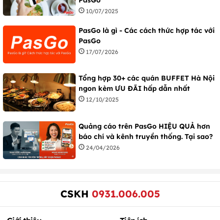
PasGo
10/07/2025
PasGo là gì - Các cách thức hợp tác với
PasGo
17/07/2026
Tổng hợp 30+ các quán BUFFET Hà Nội
ngon kèm ƯU ĐÃI hấp dẫn nhất
12/10/2025
Quảng cáo trên PasGo HIỆU QUẢ hơn
báo chí và kênh truyền thống. Tại sao?
24/04/2026
CSKH
0931.006.005