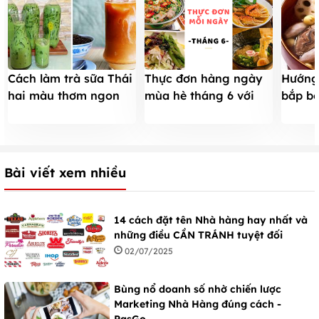
Cách làm trà sữa Thái
Thực đơn hàng ngày
Hướng
hai màu thơm ngon
mùa hè tháng 6 với
bắp bò
mát bổ
những món ăn thanh
bồi bổ
mát
Bài viết xem nhiều
14 cách đặt tên Nhà hàng hay nhất và
những điều CẦN TRÁNH tuyệt đối
02/07/2025
Bùng nổ doanh số nhờ chiến lược
Marketing Nhà Hàng đúng cách -