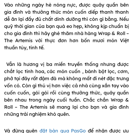
Vào những ngày hè nóng nực, được quây quần bên
gia đình và thưởng thức món cuốn diếp thanh thanh
dễ ăn lại đầy đủ chất dinh dưỡng thì còn gì bằng. Nếu
quỹ thời gian của bạn quá eo hẹp, không kịp chuẩn bị
cho gia đình thì hãy ghé thăm nhà hàng Wrap & Roll –
The Artemis với thực đơn hơn bốn mươi món Việt
thuần túy, tinh tế.
Vẫn là hương vị ba miền truyền thống nhưng được
chắt lọc tinh hoa, các món cuốn , bánh bột lọc, cơm,
phở tại đây rất đậm đà mà không mất đi nét đặc trưng
vốn có. Còn gì thú vị hơn việc cả nhà cùng xắn tay vào
cuốn cuốn, gói gói rồi cùng thưởng thức, quây quần
bên nhau trong ngày cuối tuần. Chắc chắn Wrap &
Roll – The Artemis sẽ mang lại cho bạn và gia đình
những trải nghiệm khó quên.
Và đừng quên
đặt bàn qua PasGo
để nhận được ưu