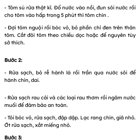
- Tôm sú rửa thật kĩ. Đổ nước vào nồi, đun sôi nước rồi
cho tôm vào hấp trong 5 phút thì tôm chín .
- Đợi tôm nguội rồi bóc vỏ, bỏ phần chỉ đen trên thân
tôm. Cắt đôi tôm theo chiều dọc hoặc để nguyên tùy
sở thích.
Bước 2:
- Rửa sạch, bỏ rễ hành lá rồi trần qua nước sôi để
hành chín, dai.
- Rửa sạch rau cải và các loại rau thơm rồi ngâm nước
muối để đảm bảo an toàn.
- Tỏi bóc vỏ, rửa sạch, đập dập. Lạc rang chín, giã nhỏ.
Ớt rửa sạch, xắt miếng nhỏ.
Bước 3: