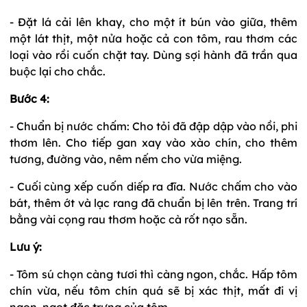
- Đặt lá cải lên khay, cho một ít bún vào giữa, thêm
một lát thịt, một nửa hoặc cả con tôm, rau thơm các
loại vào rồi cuốn chặt tay. Dùng sợi hành đã trần qua
buộc lại cho chắc.
Bước 4:
- Chuẩn bị nước chấm: Cho tỏi đã đập dập vào nồi, phi
thơm lên. Cho tiếp gan xay vào xào chín, cho thêm
tương, đường vào, nêm nếm cho vừa miệng.
- Cuối cùng xếp cuốn diếp ra đĩa. Nước chấm cho vào
bát, thêm ớt và lạc rang đã chuẩn bị lên trên. Trang trí
bằng vài cọng rau thơm hoặc cà rốt nạo sẵn.
Lưu ý:
- Tôm sú chọn càng tươi thì càng ngon, chắc. Hấp tôm
chín vừa, nếu tôm chín quá sẽ bị xác thịt, mất đi vị
ngon, ngọt đặc trưng của tôm.