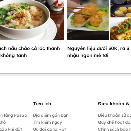
ách nấu cháo cá lóc thanh
Nguyên liệu dưới 30K, ra 
 không tanh
nhậu ngon mê tơi
Tiện ích
Điều khoản & 
ền tảng PasGo
Địa điểm gần bạn
Điều khoản sử d
chỗ
Tìm kiếm ngay
Quy chế hoạt đ
gặp khi đặt
Ưu đãi đang Hot
Chính sách bảo 