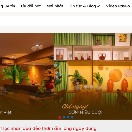
g uy tín
Ưu đãi hot
Mới nhất
Tin tức & Blog
Video PasGo
t lộc nhân dừa dẻo thơm ấm lòng ngày đông