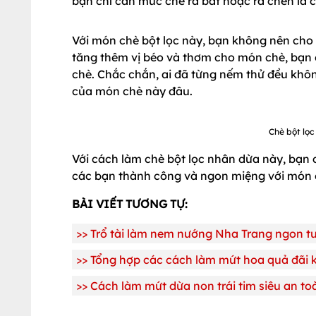
bạn chỉ cần múc chè ra bát hoặc ra chén là 
Với món chè bột lọc này, bạn không nên cho đ
tăng thêm vị béo và thơm cho món chè, bạn 
chè. Chắc chắn, ai đã từng nếm thử đều khôn
của món chè này đâu.
Chè bột lọc
Với cách làm chè bột lọc nhân dừa này, bạn 
các bạn thành công và ngon miệng với món c
BÀI VIẾT TƯƠNG TỰ:
>>
Trổ tài làm nem nướng Nha Trang ngon t
>>
Tổng hợp các cách làm mứt hoa quả đãi 
>>
Cách làm mứt dừa non trái tim siêu an to