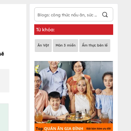
Từ khóa:
Ăn Vặt
Món 3 miền
Ẩm thực bên lề
sẽ