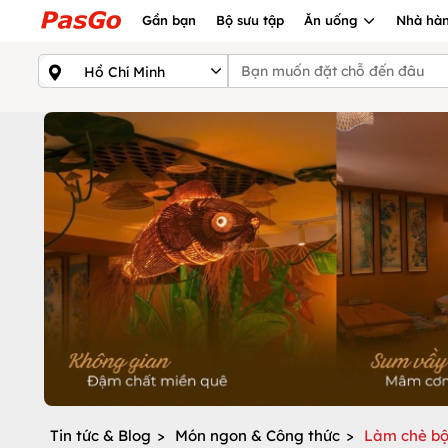
Gần bạn
Bộ sưu tập
Ăn uống
Nhà hàn
Tin tức & Blog
>
Món ngon & Công thức
>
Làm chè bộ