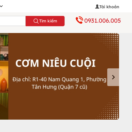
Tài khoản
0931.006.005
Tìm kiếm