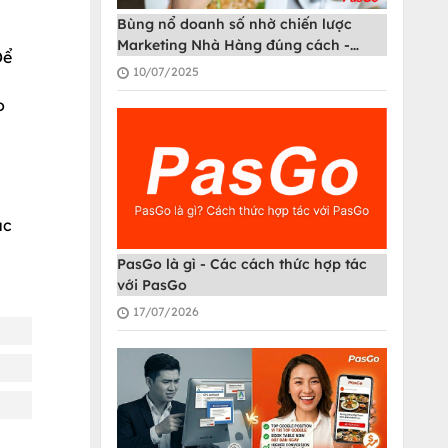
Bùng nổ doanh số nhờ chiến lược
Marketing Nhà Hàng đúng cách -
Để
PasGo
10/07/2025
o
úc
PasGo là gì - Các cách thức hợp tác
với PasGo
17/07/2026