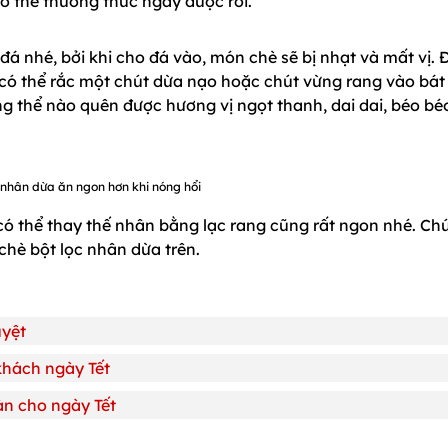
có thể thưởng thức ngay được rồi.
á nhé, bởi khi cho đá vào, món chè sẽ bị nhạt và mất vị. 
có thể rắc một chút dừa nạo hoặc chút vừng rang vào bát
g thể nào quên được hương vị ngọt thanh, dai dai, béo bé
 nhân dừa ăn ngon hơn khi nóng hổi
có thể thay thế nhân bằng lạc rang cũng rất ngon nhé. Ch
hè bột lọc nhân dừa trên.
uyệt
khách ngày Tết
àn cho ngày Tết