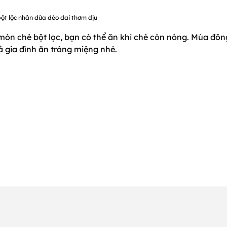
ột lộc nhân dừa dẻo dai thơm dịu
 món chè bột lọc, bạn có thể ăn khi chè còn nóng. Mùa đôn
ả gia đình ăn tráng miệng nhé.