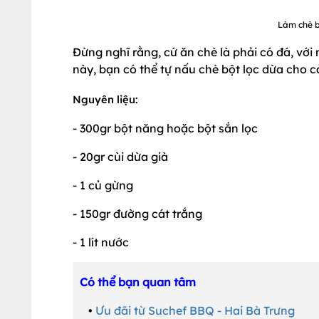
Làm chè b
Đừng nghĩ rằng, cứ ăn chè là phải có đá, với
này, bạn có thể tự nấu chè bột lọc dừa cho c
Nguyên liệu:
- 300gr bột năng hoặc bột sắn lọc
- 20gr cùi dừa già
- 1 củ gừng
- 150gr đường cát trắng
- 1 lít nước
Có thể bạn quan tâm
•
Ưu đãi từ Suchef BBQ - Hai Bà Trưng