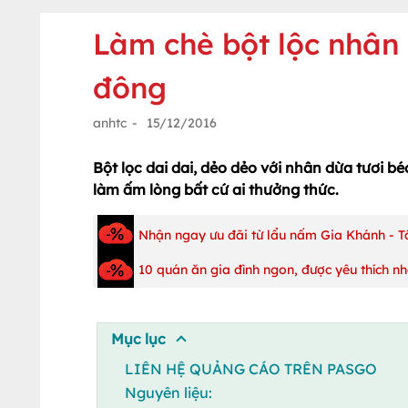
Làm chè bột lộc nhân
đông
anhtc
-
15/12/2016
Bột lọc dai dai, dẻo dẻo với nhân dừa tươi b
làm ấm lòng bất cứ ai thưởng thức.
Nhận ngay ưu đãi từ lẩu nấm Gia Khánh - T
10 quán ăn gia đình ngon, được yêu thích n
Mục lục
LIÊN HỆ QUẢNG CÁO TRÊN PASGO
Nguyên liệu: