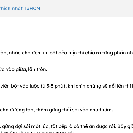
 thích nhất TpHCM
vào, nhào cho đến khi bột dẻo mịn thì chia ra từng phần n
ừa vào giữa, lăn tròn.
viên bột vào luộc từ 3-5 phút, khi chín chúng sẽ nổi lên thì
cho đường tan, thêm gừng thái sợi vào cho thơm.
ừng đợi sôi một lúc, tắt bếp là có thể ăn được rồi. Bây gi