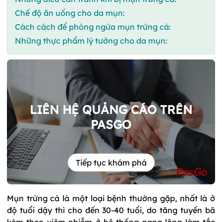
Chế độ ăn uống cho da mụn:
Cách cách để phòng ngừa mụn trứng cá:
Những thực phẩm lý tưởng cho da mụn:
LIÊN HỆ QUẢNG CÁO TRÊN
PASGO
Tiếp tục khám phá
Mụn trứng cá là một loại bệnh thường gặp, nhất là ở
độ tuổi dậy thì cho đến 30-40 tuổi, do tăng tuyến bã
kèm theo viêm nhiễm ở hệ thống nang lông làm tắc