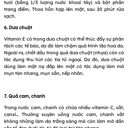
tươi (bằng 1/3 lượng nước khoai tây) và bột phấn
trang điểm. Thoa hỗn hợp lên mặt, sau 20 phút rửa
sạch.
6. Dưa chuột
Vitamin E có trong dưa chuột có thể thúc đẩy sự phân
tách các tế bào, do đó làm chậm quá trình lão hoá da.
Ngoài ra, chất dầu trong quả dưa chuột (nhựa) còn có
tác dụng thu hút các tia tử ngoại. Do đó, dưa chuột
dùng làm mặt nạ đắp lên mặt có tác dụng làm mờ
mụn tàn nhang, mụn sần, nếp nhăn.
7. Quả cam, chanh
Trong nước cam, chanh có chứa nhiều vitamin C, sắt,
canxi… Thường xuyên uống nước cam, chanh vắt
không những làm da trắng sáng mà còn làm mờ dần
sắc tố đen dưới da, từ đó loại trừ tàn nhang.