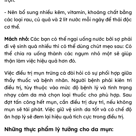
- Nên bổ sung nhiều kẽm, vitamin, khoáng chất bằng
các loại rau, củ quả và 2 lít nước mỗi ngày để thải độc
cơ thể.
Mách nhỏ:
Các bạn có thể ngại uống nước bởi sợ phải
đi vệ sinh quá nhiều thì có thể dùng chút mẹo sau: Có
thể chia ra uống thành các ngụm nhỏ một sẽ giúp
thận làm việc hiệu quả hơn đó.
Việc điều trị mụn trứng cá đòi hỏi có sự phối hợp giữa
thầy thuốc và bệnh nhân. Người bệnh phải kiên trì
điều trị, tùy thuộc vào mức độ bệnh lý và tình trạng
nhạy cảm da mà chọn loại thuốc cho phù hợp. Sau
đợt tấn công hết mụn, cần điều trị duy trì, nếu không
mụn sẽ tái phát. Việc giữ vệ sinh da tốt và có chế độ
ăn hợp lý sẽ đem lại hiệu quả tích cực trong điều trị.
Những thực phẩm lý tưởng cho da mụn: