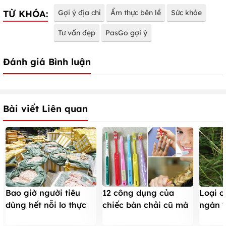
TỪ KHÓA:
Gợi ý địa chỉ
Ẩm thực bên lề
Sức khỏe
Tư vấn đẹp
PasGo gợi ý
Đánh giá Bình luận
Bài viết Liên quan
Bao giờ người tiêu
12 công dụng của
Loại c
dùng hết nỗi lo thực
chiếc bàn chải cũ mà
ngàn 
phẩm bẩn?
bạn không ngờ tới
bà bầu