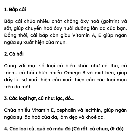
1. Bắp cải
Bắp cải chứa nhiều chất chống ôxy hoá (goitrin) và
sắt, giúp chuyển hoá ôxy nuôi dưỡng làn da của bạn.
Đồng thời, cải bắp còn giàu Vitamin A, E giúp ngăn
ngừa sự xuất hiện của mụn.
2. Cá hồi
Cùng với một số loại cá biển khác như cá thu, cá
trích… cá hồi chứa nhiều Omega 3 và axit béo, giúp
đẩy lùi sự xuất hiện của xuất hiện của các loại mụn
trên da mặt.
3. Các loại hạt, củ như: lạc, đỗ…
Chứa nhiều Vitamin E, cephalin và lecithin, giúp ngăn
ngừa sự lão hoá của da, làm đẹp và khoẻ da.
4. Các loại củ, quả có màu đỏ (Cà rốt, cà chua, ớt đỏ)