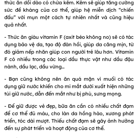
thức ăn dồi dào có chứa kẽm. Kẽm sẽ giúp tăng cường
sức đề kháng của cơ thể, giúp hệ miễn dịch “chiến
đấu” với mụn một cách tự nhiên nhất và cũng hiệu
quả nhất.
- Thức ăn giàu vitamin F (axit béo không no) sẽ có tác
dụng bảo vệ da, tạo độ đàn hồi, giúp da căng mịn, từ
đó giảm nếp nhăn giúp con người trẻ lâu hơn. Vitamin
F có nhiều trong các loại dầu thực vật như dầu đậu
nành, dầu lạc, dầu vừng…
- Bạn cũng không nên ăn quá mặn vì muối có tác
dụng giữ nước khiến cho mi mắt dưới xuất hiện những
túi giữ nước, dẫn đến mắt như bị phù, sưng mọng.
- Để giữ được vẻ đẹp, bữa ăn cần có nhiều chất đạm
để cơ thể đủ máu, cho làn da hồng hào, xương phát
triển, tóc dài mượt. Thiếu chất đạm sẽ gây ảnh hưởng
đến sự phát triển và hoạt động của cơ thể.