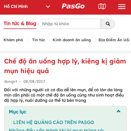
Tin tức & Blog
Khám phá
Tin tức
Kinh doanh ăn uống
Địa Điểm Ăn Uố
Chế độ ăn uống hợp lý, kiêng kị giảm
mụn hiệu quả
dungvt
-
08/08/2017
Đối với những người có cơ địa dễ lên mụn, để có làn da láng
mịn cần phải có một chế độ ăn uống cũng như sinh hoạt điều
độ hợp lý, nuôi dưỡng cơ thể từ bên trong
Mục lục
LIÊN HỆ QUẢNG CÁO TRÊN PASGO
Những điều cần tránh khi bị mụn trứng cá: