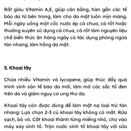
Rất giàu Vitamin A,E, giúp cân bằng, hàn gắn các tế
bào da từ bên trong, làm cho da mặt luôn mịn màng.
Mỗi ngày uống một cốc nước ép cà chua, cà rốt hoặc
thường xuyên sử dụng cà chua, cà rốt làm nguyên liệu
chế biến thức ăn hàng ngày có tác dụng phòng ngừa
tàn nhang, làm hồng da mặt.
5. Khoai tây
Chứa nhiều Vitamin và lycopene, giúp thúc đẩy quá
trình sinh sản tế bào da mới, làm mờ các sắc tố đen
trên da và giảm nguy cơ ung thư da.
Khoai tây còn được dùng để làm mặt nạ loại trừ tàn
nhang: Lựa chọn 2-3 củ khoai tây không có mắt. Rửa
sạch, bỏ vỏ. Cắt khoai thành từng miếng nhỏ, cho vào
máy xay sinh tố. Trộn nước sinh tố khoai tây với sữa