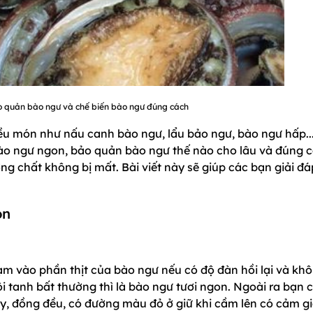
o quản bào ngư và chế biến bào ngư đúng cách
ều món như nấu canh bào ngư, lẩu bảo ngư, bào ngư hấp..
ào ngư ngon, bảo quản bào ngư thế nào cho lâu và đúng c
g chất không bị mất. Bài viết này sẽ giúp các bạn giải đá
on
ạm vào phần thịt của bào ngư nếu có độ đàn hồi lại và kh
hôi tanh bất thường thì là bào ngư tươi ngon. Ngoài ra bạn 
ày, đồng đều, có đường màu đỏ ở giữ khi cầm lên có cảm g