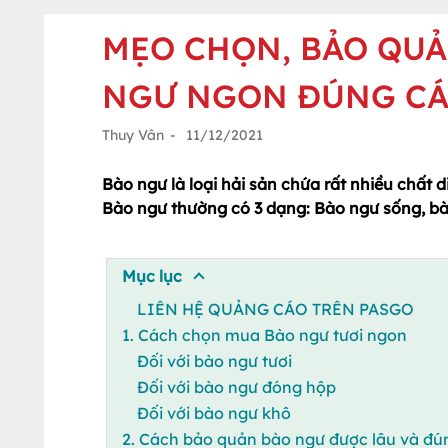
MẸO CHỌN, BẢO QUẢ
NGƯ NGON ĐÚNG C
Thuy Vân
-
11/12/2021
Bào ngư là loại hải sản chứa rất nhiều chất d
Bào ngư thường có 3 dạng: Bào ngư sống, b
Mục lục
LIÊN HỆ QUẢNG CÁO TRÊN PASGO
1. Cách chọn mua Bào ngư tươi ngon
Đối với bào ngư tươi
Đối với bào ngư đóng hộp
Đối với bào ngư khô
2. Cách bảo quản bào ngư được lâu và đú