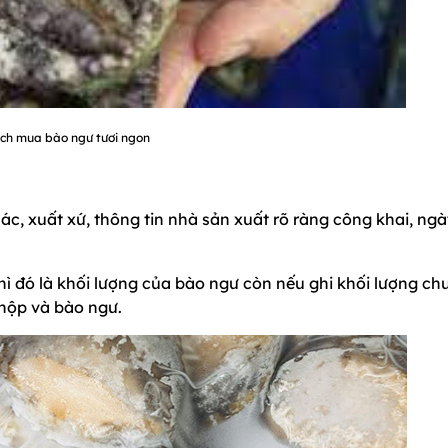
ch mua bào ngư tươi ngon
c, xuất xứ, thông tin nhà sản xuất rõ ràng công khai, ng
hì đó là khối lượng của bào ngư còn nếu ghi khối lượng ch
 hộp và bào ngư.