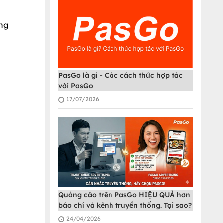
ững
PasGo là gì - Các cách thức hợp tác
với PasGo
17/07/2026
Quảng cáo trên PasGo HIỆU QUẢ hơn
báo chí và kênh truyền thống. Tại sao?
24/04/2026