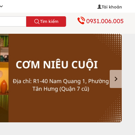
Tài khoản
0931.006.005
Tìm kiếm