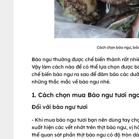
Cách chọn bào ngư, bả
Bào ngư thường được chế biến thành rất nhi
Vậy làm cách nào để có thể lựa chọn được b
chế biến bào ngư ra sao để đảm bảo các dưỡn
những thắc mắc về bào ngư nhé.
1. Cách chọn mua Bào ngư tươi ng
Đối với bào ngư tươi
- Khi mua bào ngư tươi bạn nên dùng tay ch
xuất hiện các vết nhớt trên thịt bào ngư, vị 
thể quan sát phần thịt bào ngư có độ tròn d