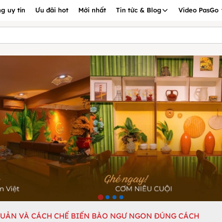
g uy tín
Ưu đãi hot
Mới nhất
Tin tức & Blog
Video PasGo
QUẢN VÀ CÁCH CHẾ BIẾN BÀO NGƯ NGON ĐÚNG CÁCH