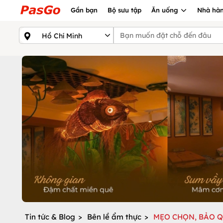
Gần bạn
Bộ sưu tập
Ăn uống
Nhà hàn
Tin tức & Blog
>
Bên lề ẩm thực
>
MẸO CHỌN, BẢO 