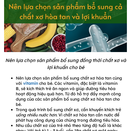
Nên lựa chọn sản phẩm bổ sung đồng thời chất xơ và
lợi khuẩn cho bé
Nên lựa chọn sản phẩm bổ sung chất xơ hòa tan cùng
với
vitamin
cho bé. Các vitamin, đặc biệt là vitamin
B, sẽ kích thích trẻ ăn ngon và giúp đường tiêu hóa
hoạt động hiệu quả hơn. Từ đó hỗ trợ đẩy mạnh công
dụng của các sản phẩm bổ sung chất xơ hòa tan cho
bé.
Trong quá trình bổ sung chất xơ, cần khuyến khích trẻ
uống nhiều nước hơn
. Vì chất xơ hòa tan cần nước để
phát huy công dụng của chúng trong đường tiêu hóa.
Nhu cầu chất xơ của trẻ nhỏ theo từng độ tuổi là khác
nhau. Với trẻ từ 1 - 3 tuổi, cần 19g chất xơ một ngày.