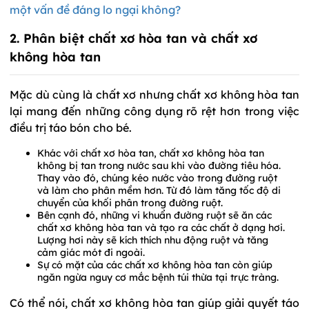
một vấn đề đáng lo ngại không?
2. Phân biệt chất xơ hòa tan và chất xơ
không hòa tan
Mặc dù cùng là chất xơ nhưng chất xơ không hòa tan
lại mang đến những công dụng rõ rệt hơn trong việc
điều trị táo bón cho bé.
Khác với chất xơ hòa tan, chất xơ không hòa tan
không bị tan trong nước sau khi vào đường tiêu hóa.
Thay vào đó, chúng kéo nước vào trong đường ruột
và làm cho phân mềm hơn. Từ đó làm tăng tốc độ di
chuyển của khối phân trong đường ruột.
Bên cạnh đó, những vi khuẩn đường ruột sẽ ăn các
chất xơ không hòa tan và tạo ra các chất ở dạng hơi.
Lượng hơi này sẽ kích thích nhu động ruột và tăng
cảm giác mót đi ngoài.
Sự có mặt của các chất xơ không hòa tan còn giúp
ngăn ngừa nguy cơ mắc bệnh túi thừa tại trực tràng.
Có thể nói, chất xơ không hòa tan giúp giải quyết táo