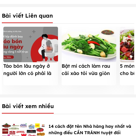
Bài viết Liên quan
Táo bón lâu ngày ở
Bật mí cách làm rau
5 món 
người lớn có phải là
cải xào tỏi vừa giòn
cho b
vấn đề đáng lo ngại
vừa ngon cho món
nhàng
không?
ngon mỗi ngày
Bài viết xem nhiều
14 cách đặt tên Nhà hàng hay nhất và
những điều CẦN TRÁNH tuyệt đối