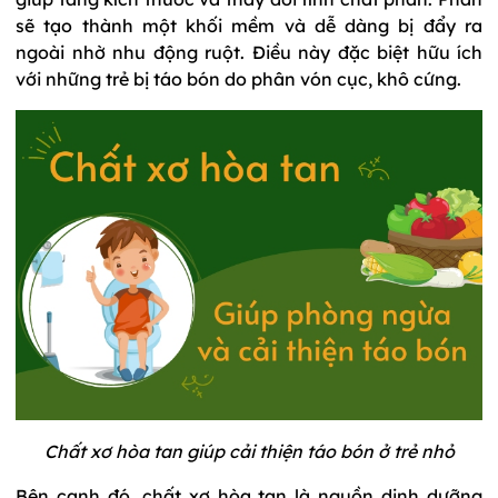
sẽ tạo thành một khối mềm và dễ dàng bị đẩy ra
ngoài nhờ nhu động ruột. Điều này đặc biệt hữu ích
với những trẻ bị táo bón do phân vón cục, khô cứng.
Chất xơ hòa tan giúp cải thiện táo bón ở trẻ nhỏ
Bên cạnh đó, chất xơ hòa tan là nguồn dinh dưỡng