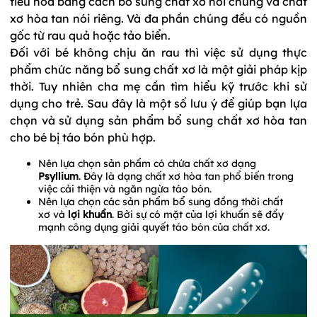
tiêu hóa bằng cách bổ sung chất xơ nói chung và chất
xơ hòa tan nói riêng. Và đa phần chúng đều có nguồn
gốc từ rau quả hoặc tảo biển.
Đối với bé không chịu ăn rau thì việc sử dụng thực
phẩm chức năng bổ sung chất xơ là một giải pháp kịp
thời. Tuy nhiên cha mẹ cần tìm hiểu kỹ trước khi sử
dụng cho trẻ. Sau đây là một số lưu ý để giúp bạn lựa
chọn và sử dụng sản phẩm bổ sung chất xơ hòa tan
cho bé bị táo bón phù hợp.
Nên lựa chọn sản phẩm có chứa chất xơ dạng
Psyllium
. Đây là dạng chất xơ hòa tan phổ biến trong
việc cải thiện và ngăn ngừa táo bón.
Nên lựa chọn các sản phẩm bổ sung đồng thời chất
xơ và
lợi khuẩn
. Bởi sự có mặt của lợi khuẩn sẽ đẩy
mạnh công dụng giải quyết táo bón của chất xơ.