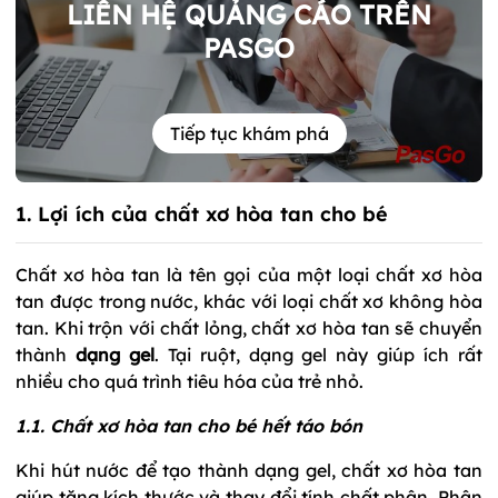
LIÊN HỆ QUẢNG CÁO TRÊN
PASGO
Tiếp tục khám phá
1. Lợi ích của chất xơ hòa tan cho bé
Chất xơ hòa tan là tên gọi của một loại chất xơ hòa
tan được trong nước, khác với loại chất xơ không hòa
tan. Khi trộn với chất lỏng, chất xơ hòa tan sẽ chuyển
thành
dạng gel
. Tại ruột, dạng gel này giúp ích rất
nhiều cho quá trình tiêu hóa của trẻ nhỏ.
1.1. Chất xơ hòa tan cho bé hết táo bón
Khi hút nước để tạo thành dạng gel, chất xơ hòa tan
giúp tăng kích thước và thay đổi tính chất phân. Phân