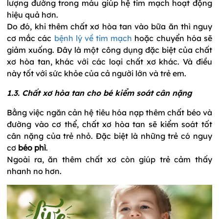
lượng đường trong máu giúp hệ tim mạch hoạt động
hiệu quả hơn.
Do đó, khi thêm chất xơ hòa tan vào bữa ăn thì nguy
cơ mắc các
bệnh lý về tim mạch
hoặc chuyển hóa sẽ
giảm xuống. Đây là một công dụng đặc biệt của chất
xơ hòa tan, khác với các loại chất xơ khác. Và điều
này tốt với sức khỏe của cả người lớn và trẻ em.
1.3. Chất xơ hòa tan cho bé kiểm soát cân nặng
Bằng việc ngăn cản hệ tiêu hóa nạp thêm chất béo và
đường vào cơ thể, chất xơ hòa tan sẽ kiểm soát tốt
cân nặng của trẻ nhỏ. Đặc biệt là những trẻ có nguy
cơ
béo phì
.
Ngoài ra, ăn thêm chất xơ còn giúp trẻ cảm thấy
nhanh no hơn.