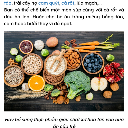
táo
, trái cây họ
cam quýt
,
cà rốt
, lúa mạch,...
Bạn có thể chế biến một món súp cùng với cà rốt và
đậu hà lan. Hoặc cho bé ăn tráng miệng bằng táo,
cam hoặc bưởi thay vì đồ ngọt.
Hãy bổ sung thực phẩm giàu chất xơ hòa tan vào bữa
ăn của trẻ