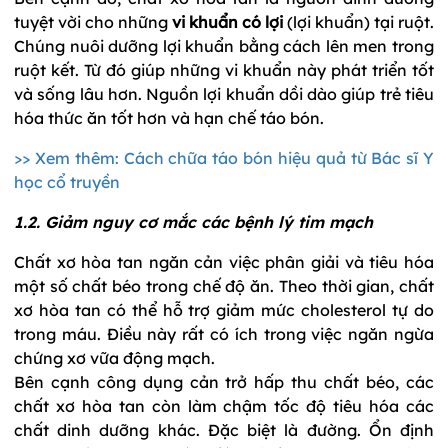
tuyệt vời cho những
vi khuẩn có lợi
(lợi khuẩn) tại ruột.
Chúng nuôi dưỡng lợi khuẩn bằng cách lên men trong
ruột kết. Từ đó giúp những vi khuẩn này phát triển tốt
và sống lâu hơn. Nguồn lợi khuẩn dồi dào giúp trẻ tiêu
hóa thức ăn tốt hơn và hạn chế táo bón.
>> Xem thêm: Cách chữa táo bón hiệu quả từ Bác sĩ Y
học cổ truyền
1.2. Giảm nguy cơ mắc các bệnh lý tim mạch
Chất xơ hòa tan ngăn cản việc phân giải và tiêu hóa
một số chất béo trong chế độ ăn. Theo thời gian, chất
xơ hòa tan có thể hỗ trợ giảm mức cholesterol tự do
trong máu. Điều này rất có ích trong việc ngăn ngừa
chứng xơ vữa động mạch.
Bên cạnh công dụng cản trở hấp thu chất béo, các
chất xơ hòa tan còn làm chậm tốc độ tiêu hóa các
chất dinh dưỡng khác. Đặc biệt là đường. Ổn định