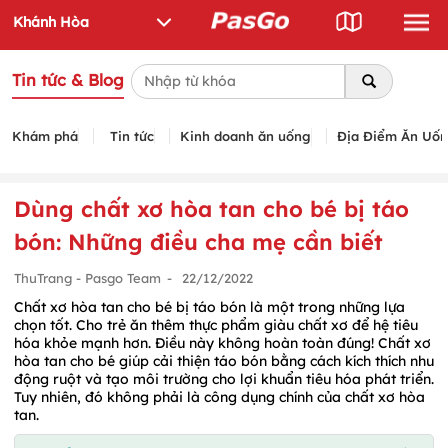
Tin tức & Blog
Khám phá
Tin tức
Kinh doanh ăn uống
Địa Điểm Ăn Uố
Dùng chất xơ hòa tan cho bé bị táo
bón: Những điều cha mẹ cần biết
ThuTrang - Pasgo Team
-
22/12/2022
Chất xơ hòa tan cho bé bị táo bón là một trong những lựa
chọn tốt. Cho trẻ ăn thêm thực phẩm giàu chất xơ để hệ tiêu
hóa khỏe mạnh hơn. Điều này không hoàn toàn đúng! Chất xơ
hòa tan cho bé giúp cải thiện táo bón bằng cách kích thích nhu
động ruột và tạo môi trường cho lợi khuẩn tiêu hóa phát triển.
Tuy nhiên, đó không phải là công dụng chính của chất xơ hòa
tan.