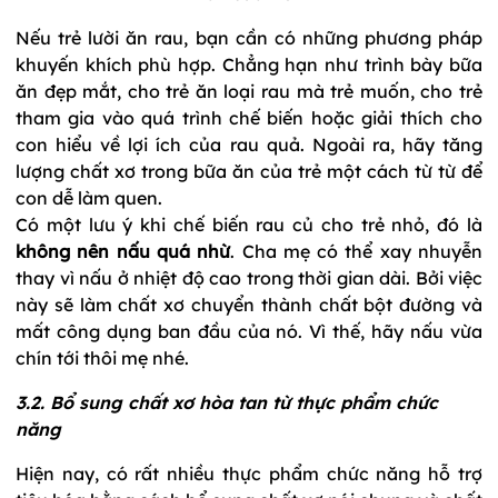
Nếu trẻ lười ăn rau, bạn cần có những phương pháp
khuyến khích phù hợp. Chẳng hạn như trình bày bữa
ăn đẹp mắt, cho trẻ ăn loại rau mà trẻ muốn, cho trẻ
tham gia vào quá trình chế biến hoặc giải thích cho
con hiểu về lợi ích của rau quả. Ngoài ra, hãy tăng
lượng chất xơ trong bữa ăn của trẻ một cách từ từ để
con dễ làm quen.
Có một lưu ý khi chế biến rau củ cho trẻ nhỏ, đó là
không nên nấu quá nhừ
. Cha mẹ có thể xay nhuyễn
thay vì nấu ở nhiệt độ cao trong thời gian dài. Bởi việc
này sẽ làm chất xơ chuyển thành chất bột đường và
mất công dụng ban đầu của nó. Vì thế, hãy nấu vừa
chín tới thôi mẹ nhé.
3.2. Bổ sung chất xơ hòa tan từ thực phẩm chức
năng
Hiện nay, có rất nhiều thực phẩm chức năng hỗ trợ