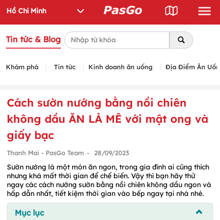
Tin tức & Blog
Khám phá
Tin tức
Kinh doanh ăn uống
Địa Điểm Ăn Uố
Cách sườn nướng bằng nồi chiên
không dầu ĂN LÀ MÊ với mật ong và
giấy bạc
Thanh Mai - PasGo Team
-
28/09/2023
Sườn nướng là một món ăn ngon, trong gia đình ai cũng thích
nhưng khá mất thời gian để chế biến. Vậy thì bạn hãy thử
ngay các cách nướng sườn bằng nồi chiên không dầu ngon và
hấp dẫn nhất, tiết kiệm thời gian vào bếp ngay tại nhà nhé.
Mục lục