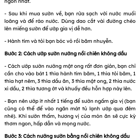
ngon nhất.
- Sau khi mua sườn về, bạn rửa sạch với nước muối
loãng và để ráo nước. Dùng dao cắt vài đường chéo
lên miếng sườn để ướp gia vị dễ hơn.
- Hành tím và tỏi bạn bóc vỏ rồi băm nhuyễn.
Bước 2:
Cách ướp sườn nướng nồi chiên không dầu
- Cách ướp sườn nướng mật ong rất đơn giản, bạn chỉ
cần cho vào bát 1 thìa hành tím băm, 1 thìa tỏi băm, 1
thìa hạt nêm, 3 thìa dầu ăn, 3 thìa mật ong, 2 thìa nước
xì dầu, 2 thìa tương ớt và khuấy đều hỗn hợp này lên.
- Bạn nên ướp ít nhất 1 tiếng để sườn ngấm gia vị (bạn
cũng có thể để vào ngăn mát tủ lạnh ướp qua đêm
nhé). Khi sườn thấm, hương vị của món ăn sẽ cực kỳ
thơm ngon, hấp dẫn và mọng nước.
Bước 3:
Cách nướng sườn bằng nồi chiên không dầu