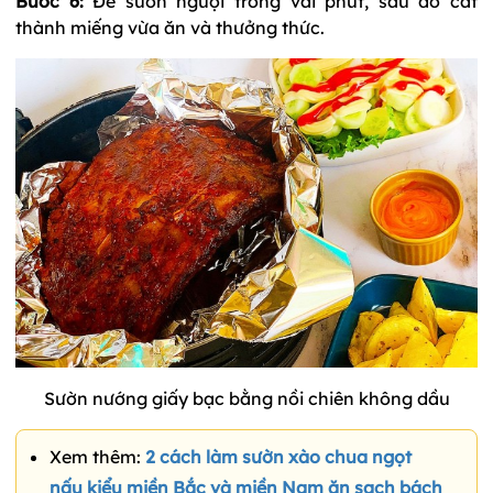
Bước 6:
Để sườn nguội trong vài phút, sau đó cắt
thành miếng vừa ăn và thưởng thức.
Sườn nướng giấy bạc bằng nồi chiên không dầu
Xem thêm:
2 cách làm sườn xào chua ngọt
nấu kiểu miền Bắc và miền Nam ăn sạch bách