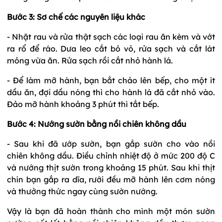
Bước 3: Sơ chế các nguyên liệu khác
- Nhặt rau và rửa thật sạch các loại rau ăn kèm và vớt
ra rổ để ráo. Dưa leo cắt bỏ vỏ, rửa sạch và cắt lát
mỏng vừa ăn. Rửa sạch rồi cắt nhỏ hành lá.
- Để làm mỡ hành, bạn bắt chảo lên bếp, cho một ít
dầu ăn, đợi dầu nóng thì cho hành lá đã cắt nhỏ vào.
Đảo mỡ hành khoảng 3 phút thì tắt bếp.
Bước 4: Nướng sườn bằng nồi chiên không dầu
- Sau khi đã ướp sườn, bạn gắp sườn cho vào nồi
chiên không dầu. Điều chỉnh nhiệt độ ở mức 200 độ C
và nướng thịt sườn trong khoảng 15 phút. Sau khi thịt
chín bạn gắp ra dĩa, rưới đều mỡ hành lên cơm nóng
và thưởng thức ngay cùng sườn nướng.
Vậy là bạn đã hoàn thành cho mình một món sườn