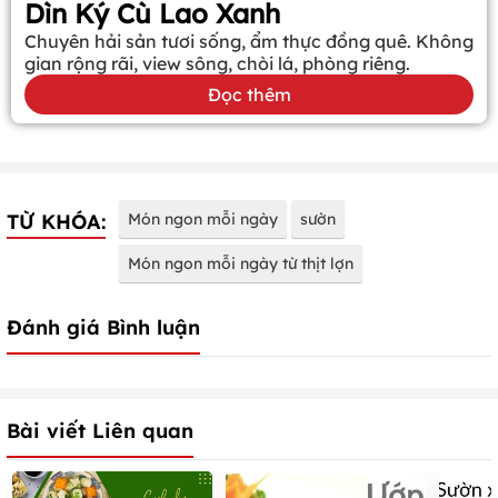
Dìn Ký Cù Lao Xanh
Chuyên hải sản tươi sống, ẩm thực đồng quê. Không
gian rộng rãi, view sông, chòi lá, phòng riêng.
Đọc thêm
TỪ KHÓA:
Món ngon mỗi ngày
sườn
Món ngon mỗi ngày từ thịt lợn
Đánh giá Bình luận
Bài viết Liên quan