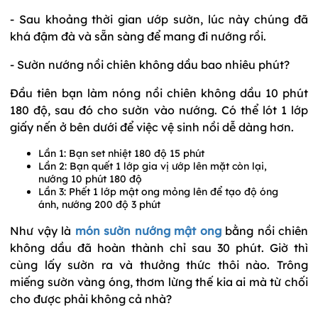
- Sau khoảng thời gian ướp sườn, lúc này chúng đã
khá đậm đà và sẵn sàng để mang đi nướng rồi.
- Sườn nướng nồi chiên không dầu bao nhiêu phút?
Đầu tiên bạn làm nóng nồi chiên không dầu 10 phút
180 độ, sau đó cho sườn vào nướng. Có thể lót 1 lớp
giấy nến ở bên dưới để việc vệ sinh nồi dễ dàng hơn.
Lần 1: Bạn set nhiệt 180 độ 15 phút
Lần 2: Bạn quết 1 lớp gia vị ướp lên mặt còn lại,
nướng 10 phút 180 độ
Lần 3: Phết 1 lớp mật ong mỏng lên để tạo độ óng
ánh, nướng 200 độ 3 phút
Như vậy là
món sườn nướng mật ong
bằng nồi chiên
không dầu đã hoàn thành chỉ sau 30 phút. Giờ thì
cùng lấy sườn ra và thưởng thức thôi nào. Trông
miếng sườn vàng óng, thơm lừng thế kia ai mà từ chối
cho được phải không cả nhà?