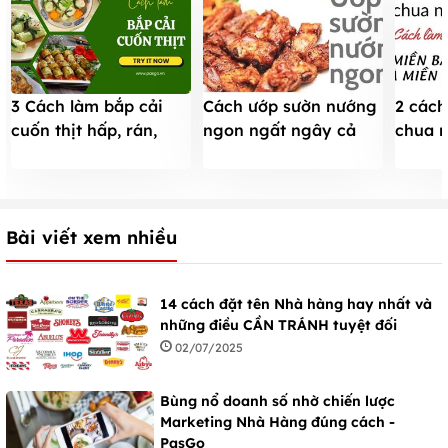
3 Cách làm bắp cải
Cách ướp sườn nướng
2 cách
cuốn thịt hấp, rán,
ngon ngất ngây cả
chua n
nấu canh NGỌT
nhà đều thích chỉ 20
miền 
THANH mà dễ làm
phút
Nam ă
Bài viết xem nhiều
14 cách đặt tên Nhà hàng hay nhất và
những điều CẦN TRÁNH tuyệt đối
02/07/2025
Bùng nổ doanh số nhờ chiến lược
Marketing Nhà Hàng đúng cách -
PasGo