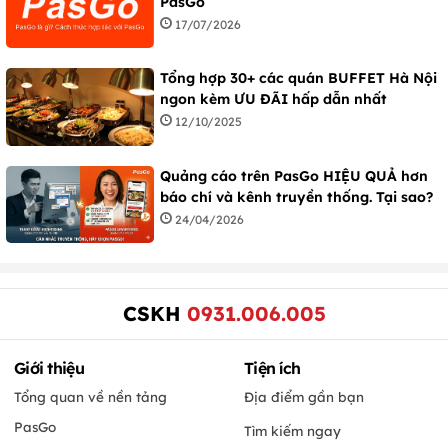
PasGo
17/07/2026
Tổng hợp 30+ các quán BUFFET Hà Nội
ngon kèm ƯU ĐÃI hấp dẫn nhất
12/10/2025
Quảng cáo trên PasGo HIỆU QUẢ hơn
báo chí và kênh truyền thống. Tại sao?
24/04/2026
CSKH
0931.006.005
Giới thiệu
Tiện ích
Tổng quan về nền tảng
Địa điểm gần bạn
PasGo
Tìm kiếm ngay