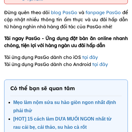
Đừng quên theo dõi
blog PasGo
và
fanpage PasGo
để
cập nhật nhiều thông tin ẩm thực và ưu đãi hấp dẫn
từ hàng nghìn nhà hàng đối tác của PasGo nhé!
Tải ngay PasGo - Ứng dụng đặt bàn ăn online nhanh
chóng, tiện lợi với hàng ngàn ưu đãi hấp dẫn
Tải ứng dụng PasGo dành cho iOS
tại đây
Tải ứng dụng PasGo dành cho Android
tại đây
Có thể bạn sẽ quan tâm
Mẹo làm nộm sứa su hào giòn ngon nhất định
phải thử
[HOT] 15 cách làm DƯA MUỐI NGON nhất từ
rau cải bẹ, cải thảo, su hào cà rốt