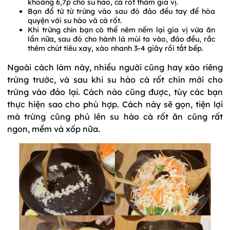
khoảng 6,7p cho su hào, cà rốt thấm gia vị.
Bạn đổ từ từ trứng vào sau đó đảo đều tay để hòa
quyện với su hào và cà rốt.
Khi trứng chín bạn có thể nêm nếm lại gia vị vừa ăn
lần nữa, sau đó cho hành lá mùi ta vào, đảo đều, rắc
thêm chút tiêu xay, xào nhanh 3-4 giây rồi tắt bếp.
Ngoài cách làm này, nhiều người cũng hay xào riêng
trứng trước, và sau khi su hào cà rốt chín mới cho
trứng vào đảo lại. Cách nào cũng được, tùy các bạn
thực hiện sao cho phù hợp. Cách này sẽ gọn, tiện lợi
mà trứng cũng phủ lên su hào cà rốt ăn cũng rất
ngon, mềm và xốp nữa.