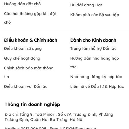
Hướng dẫn đặt chỗ
Ưu đãi đang Hot
Câu hỏi thường gặp khi đặt
Khám phá các Bộ sưu tập
chỗ
Điều khoản & Chính sách
Dành cho Kinh doanh
Điều khoản sử dụng
Trung tâm hỗ trợ Đối tác
Quy chế hoạt động
Hướng dẫn nhà hàng hợp
tác
Chính sách bảo mật thông
tin
Nhà hàng đăng ký hợp tác
Điều khoản với Đối tác
Liên hệ về Đầu tư & Hợp tác
Thông tin doanh nghiệp
Địa chỉ: Tầng 9, Tòa Minori, Số 67A Trương Định, Phường
Trương Định, Quận Hai Bà Trưng, Hà Nội
Hotline: 0931.006.005 | Email:
CSKH@pasgo.vn