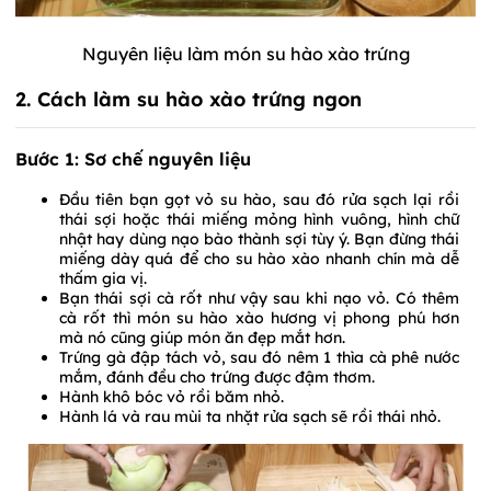
Nguyên liệu làm món su hào xào trứng
2. Cách làm su hào xào trứng ngon
Bước 1: Sơ chế nguyên liệu
Đầu tiên bạn gọt vỏ su hào, sau đó rửa sạch lại rồi
thái sợi hoặc thái miếng mỏng hình vuông, hình chữ
nhật hay dùng nạo bào thành sợi tùy ý. Bạn đừng thái
miếng dày quá để cho su hào xào nhanh chín mà dễ
thấm gia vị.
Bạn thái sợi cà rốt như vậy sau khi nạo vỏ. Có thêm
cà rốt thì món su hào xào hương vị phong phú hơn
mà nó cũng giúp món ăn đẹp mắt hơn.
Trứng gà đập tách vỏ, sau đó nêm 1 thìa cà phê nước
mắm, đánh đều cho trứng được đậm thơm.
Hành khô bóc vỏ rồi băm nhỏ.
Hành lá và rau mùi ta nhặt rửa sạch sẽ rồi thái nhỏ.