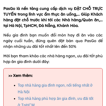
PasGo là nền tảng cung cấp dịch vụ ĐẶT CHỖ TRỰC
TUYẾN trong lĩnh vực ẩm thực ăn uống,... Giúp Khách
hàng đặt chỗ trước khi tới các Nhà hàng/Quán ăn,...
tại Hà Nội, TpHCM, Đà Nẵng, Khánh Hòa.
Nếu gia đình bạn muốn đổi món hay đi ăn vào các
ngày cuối tuần, đừng quên đặt bàn qua PasGo để
nhận những ưu đãi tốt nhất lên đến 50%
Mời bạn tham khảo các nhà hàng ngon, ưu đãi tốt phù
hợp ăn gia đình dưới đây:
>> Xem thêm:
Top nhà hàng gia đình ngon, nổi tiếng nhất ở
Hà Nội
Top nhà hàng phù hợp ăn gia đình, ưu đãi tốt
ở TpHCM