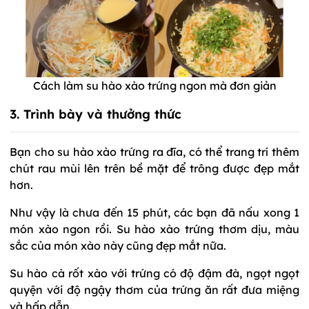
Cách làm su hào xào trứng ngon mà đơn giản
3. Trình bày và thưởng thức
Bạn cho su hào xào trứng ra đĩa, có thể trang trí thêm
chút rau mùi lên trên bề mặt để trông được đẹp mắt
hơn.
Như vậy là chưa đến 15 phút, các bạn đã nấu xong 1
món xào ngon rồi. Su hào xào trứng thơm dịu, màu
sắc của món xào này cũng đẹp mắt nữa.
Su hào cà rốt xào với trứng có độ đậm đà, ngọt ngọt
quyện với độ ngậy thơm của trứng ăn rất đưa miệng
và hấp dẫn.