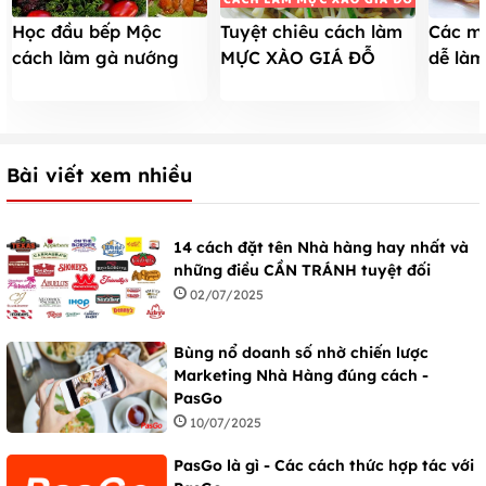
Học đầu bếp Mộc
Tuyệt chiêu cách làm
Các m
cách làm gà nướng
MỰC XÀO GIÁ ĐỖ
dễ làm
mật ong thơm ngon
ngon nhất cho chồng
“hết t
tại nhà
Bài viết xem nhiều
14 cách đặt tên Nhà hàng hay nhất và
những điều CẦN TRÁNH tuyệt đối
02/07/2025
Bùng nổ doanh số nhờ chiến lược
Marketing Nhà Hàng đúng cách -
PasGo
10/07/2025
PasGo là gì - Các cách thức hợp tác với