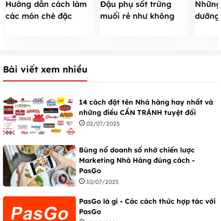
Hướng dẫn cách làm
Đậu phụ sốt trứng
Những
các món chè đặc
muối rẻ như không
dưỡng 
trưng 3 miền
mà ngon không tưởng
biếng 
Bài viết xem nhiều
14 cách đặt tên Nhà hàng hay nhất và
những điều CẦN TRÁNH tuyệt đối
02/07/2025
Bùng nổ doanh số nhờ chiến lược
Marketing Nhà Hàng đúng cách -
PasGo
10/07/2025
PasGo là gì - Các cách thức hợp tác với
PasGo