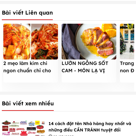
Bài viết Liên quan
2 mẹo làm kim chi
LƯỜN NGỖNG SỐT
Trang 
ngon chuẩn chỉ cho
CAM - MÓN LẠ VỊ
non Đ
cơm nhà thêm vị
QUEN THƠM NGON
MẮT c
KIỂU PHÁP
nhất 2
Bài viết xem nhiều
14 cách đặt tên Nhà hàng hay nhất và
những điều CẦN TRÁNH tuyệt đối