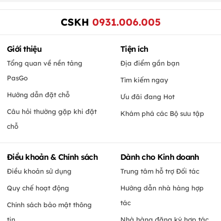
CSKH
0931.006.005
Giới thiệu
Tiện ích
Tổng quan về nền tảng
Địa điểm gần bạn
PasGo
Tìm kiếm ngay
Hướng dẫn đặt chỗ
Ưu đãi đang Hot
Câu hỏi thường gặp khi đặt
Khám phá các Bộ sưu tập
chỗ
Điều khoản & Chính sách
Dành cho Kinh doanh
Điều khoản sử dụng
Trung tâm hỗ trợ Đối tác
Quy chế hoạt động
Hướng dẫn nhà hàng hợp
tác
Chính sách bảo mật thông
tin
Nhà hàng đăng ký hợp tác