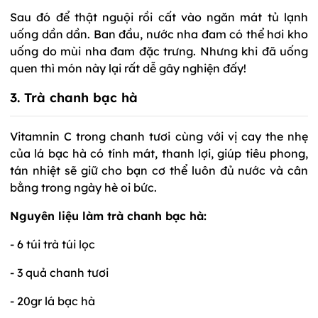
Sau đó để thật nguội rồi cất vào ngăn mát tủ lạnh
uống dần dần. Ban đầu, nước nha đam có thể hơi kho
uống do mùi nha đam đặc trưng. Nhưng khi đã uống
quen thì món này lại rất dễ gây nghiện đấy!
3. Trà chanh bạc hà
Vitamnin C trong chanh tươi cùng với vị cay the nhẹ
của lá bạc hà có tính mát, thanh lợi, giúp tiêu phong,
tán nhiệt sẽ giữ cho bạn cơ thể luôn đủ nước và cân
bằng trong ngày hè oi bức.
Nguyên liệu làm trà chanh bạc hà:
- 6 túi trà túi lọc
- 3 quả chanh tươi
- 20gr lá bạc hà