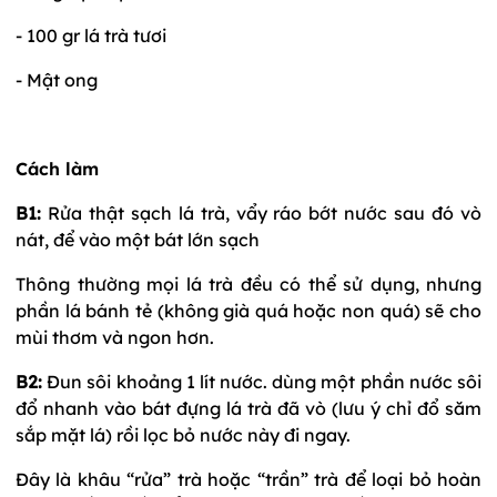
- 100 gr lá trà tươi
- Mật ong
Cách làm
B1:
Rửa thật sạch lá trà, vẩy ráo bớt nước sau đó vò
nát, để vào một bát lớn sạch
Thông thường mọi lá trà đều có thể sử dụng, nhưng
phần lá bánh tẻ (không già quá hoặc non quá) sẽ cho
mùi thơm và ngon hơn.
B2:
Đun sôi khoảng 1 lít nước. dùng một phần nước sôi
đổ nhanh vào bát đựng lá trà đã vò (lưu ý chỉ đổ săm
sắp mặt lá) rồi lọc bỏ nước này đi ngay.
Đây là khâu “rửa” trà hoặc “trần” trà để loại bỏ hoàn