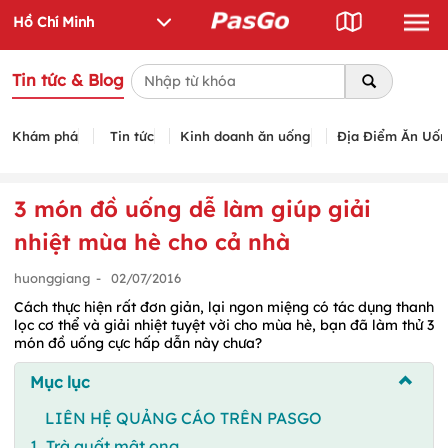
Tin tức & Blog
Khám phá
Tin tức
Kinh doanh ăn uống
Địa Điểm Ăn Uố
3 món đồ uống dễ làm giúp giải
nhiệt mùa hè cho cả nhà
huonggiang
-
02/07/2016
Cách thực hiện rất đơn giản, lại ngon miệng có tác dụng thanh
lọc cơ thể và giải nhiệt tuyệt vời cho mùa hè, bạn đã làm thử 3
món đồ uống cực hấp dẫn này chưa?
Mục lục
LIÊN HỆ QUẢNG CÁO TRÊN PASGO
1. Trà quất mật ong