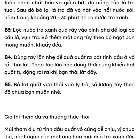
toàn phần chất bẩn và giảm bớt độ nồng của lá trà
tươi. Sau đó bỏ lại lá trà đã vò nát vào nồi nước sôi,
hãm trong khoảng 20 – 30 phút để có nước trà xanh.
B3:
Lọc nước trà xanh qua rây vào bình pha để loại bỏ
căn lá, vụn trà. Bỏ thêm mật ong tùy theo độ ngọt bạn
mong muốn, khuấy đều.
B4
. Dùng tay lăn nhẹ để quả quất ra bớt tinh dầu ở vỏ
rồi thái lát. Thao tác lăn nhẹ đồng thời cũng khiến hạt
quất tự động rời ra khi bạn thái lát đấy.
B5.
Bỏ lát quất vừa thái vào ly trà, số lượng tùy theo
độ chua bạn muốn nhé.
Giờ thì thêm đá và thưởng thức thôi!
Mùi thơm dịu từ tinh dầu quất vô cùng dễ chịu, vị chua
dịu, ngọt ngào của mật ong hòa mới mùi trà xanh đặc