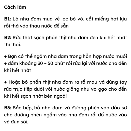
Cách làm
B1:
Lá nha đam mua về lọc bỏ vỏ, cắt miếng hạt lựu
rồi thả vào thau nước để sẵn
B2:
Rửa thật sạch phần thịt nha đam đến khi hết nhớt
thì thôi.
+ Bạn có thể ngâm nha đam trong hỗn hợp nước muối
+ dấm khoảng 30 – 50 phút rồi rửa lại với nước cho đến
khi hết nhớt
+ Hoặc bỏ phần thịt nha đam ra rổ mau và dùng tay
rửa trực tiếp dưới vòi nước giống như vo gạo cho đến
khi hết sạch nhớt bên ngoài
B3:
Bắc bếp, bỏ nha đam và đường phèn vào đảo sơ
cho đường phèn ngấm vào nha đam rồi đổ nước vào
và đun sôi.