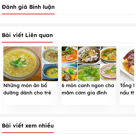
Đánh giá Bình luận
Bài viết Liên quan
Những món ăn bổ
6 món canh ngon cho
Tổng h
dưỡng dành cho trẻ
mâm cơm gia đình
nấu th
biếng ăn
thêm đậm đà
cơm n
Bài viết xem nhiều