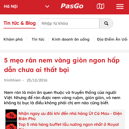
Tin tức & Blog
Khám phá
Tin tức
Kinh doanh ăn uống
Địa Điểm Ăn Uố
5 mẹo rán nem vàng giòn ngon hấp
dẫn chưa ai thất bại
trinhhien
-
23/12/2016
Nem rán là món ăn quen thuộc và truyền thống của người
Việt.
Nhưng để rán được nem vàng ruộm, giòn giòn, vỏ nem
không bị bục là điều không phải chị em nào cũng biết.
Nhận ngay ưu đãi khi đến nhà hàng Út Cà Mau - Điện
Biên Phủ
Top 5 nhà hàng buffet lẩu nướng ngon nhất ở Royal