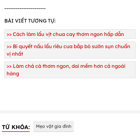
----------------------
BÀI VIẾT TƯƠNG TỰ:
>>
Cách làm lẩu vịt chua cay thơm ngon hấp dẫn
>>
Bí quyết nấu lẩu riêu cua bắp bò sườn sụn chuẩn
vị nhất
>>
Làm chả cá thơm ngon, dai mềm hơn cả ngoài
hàng
TỪ KHÓA:
Mẹo vặt gia đình