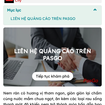
City
Mục lục
LIÊN HỆ QUẢNG CÁO TRÊN PASGO
LIÊN HỆ QUẢNG CÁO TRÊN
PASGO
Tiếp tục khám phá
Nem rán có hương vị thơm ngon, giòn giòn lại chấm
cùng nước mắm chua ngọt, ăn kèm các loại rau sống
thanh mát đã khiến nem trở thành món hấp dẫn bao