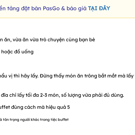
Nền tảng đặt bàn PasGo & báo giá
TẠI ĐÂY
ón ăn, vừa ăn vừa trò chuyện cùng bạn bè
ăn hoặc đồ uống
khẩu vị thì hãy lấy. Đừng thấy món ăn trông bắt mắt mà lấy
 đĩa chỉ lấy tối đa 2-3 món, số lượng vừa phải đủ dùng.
 tôn trọng người khác trong tiệc buffet