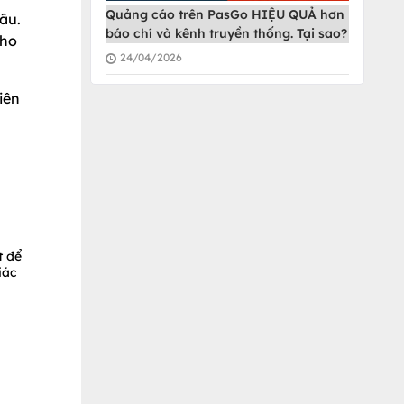
Quảng cáo trên PasGo HIỆU QUẢ hơn
âu.
báo chí và kênh truyền thống. Tại sao?
cho
24/04/2026
iên
t để
iác