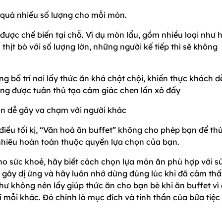
 quá nhiều số lượng cho mỗi món.
 được chế biến tại chỗ. Ví dụ món lẩu, gồm nhiều loại như h
 thịt bò với số lượng lớn, những người kế tiếp thì sẽ không
ng bố trí nơi lấy thức ăn khá chật chội, khiến thực khách d
ng được tuân thủ tạo cảm giác chen lấn xô đẩy
ăn dễ gây va chạm với người khác
điều tối kị, “Văn hoá ăn buffet” không cho phép bạn để th
 nhiêu hoàn toàn thuộc quyền lựa chọn của bạn.
ho sức khoẻ, hãy biết cách chọn lựa món ăn phù hợp với s
gây dị ứng và hãy luôn nhớ dừng đúng lúc khi đã cảm thấ
ư không nên lấy giúp thức ăn cho bạn bè khi ăn buffet vì 
 mỗi khác. Đó chính là mục đích và tinh thần của bữa tiệc