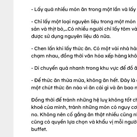
- Lấy quá nhiều món ăn trong một lần và lấy
- Chỉ lấy một loại nguyên liệu trong một món
sản và thịt bò,…Có nhiều người chỉ lấy tôm và
được sử dụng nguyên liệu đó nữa.
- Chen lấn khi lấy thức ăn. Có một vài nhà hà
chạm nhau, đồng thời văn hóa xếp hàng khô
- Di chuyển quá nhanh trong khu vực để đồ 
- Để thức ăn thừa mứa, không ăn hết. Đây là 
một chút thức ăn nào vì ăn cái gì và ăn bao
Đồng thời để tránh những hệ luỵ không tốt c
khoẻ của mình, tránh những món có nguy cơ 
no. Không nên cố gắng ăn thật nhiều cũng nh
cũng có quyền lựa chọn và khẩu vị mỗi người
buffet.