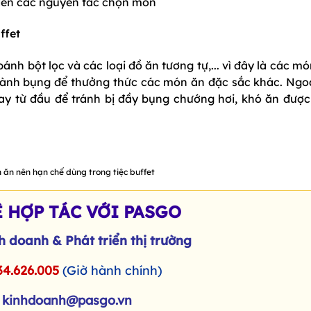
đến các nguyên tắc chọn món
ffet
bánh bột lọc và các loại đồ ăn tương tự,... vì đây là các m
 dành bụng để thưởng thức các món ăn đặc sắc khác. Ngoà
y từ đầu để tránh bị đầy bụng chướng hơi, khó ăn được
 ăn nên hạn chế dùng trong tiệc buffet
Ệ HỢP TÁC VỚI PASGO
 doanh & Phát triển thị trường
34.626.005
(Giờ hành chính)
:
kinhdoanh@pasgo.vn