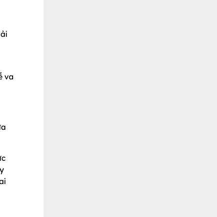
ải
ễ va
ừa
ức
y
ai