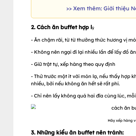
>> Xem thêm: Giới thiệu 
2. Cách ăn buffet hợp l
ý
- Ăn chậm rãi, từ từ thưởng thức hương vị m
- Không nên ngại đi lại nhiều lần để lấy đồ 
- Giữ trật tự, xếp hàng theo quy định
- Thử trước một ít với món lạ, nếu thấy hợp 
nhiều, bởi nếu không ăn hết sẽ rất phí.
- Chỉ nên lấy không quá hai đĩa cùng lúc, mỗi
Hãy xếp hàng và
3. Những kiểu ăn buffet nên tránh: