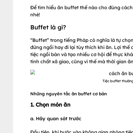
Để tìm hiểu ăn buffet thế nào cho đúng cách,
nhé!
Buffet là gì?
“Buffet” trong tiếng Pháp có nghĩa là tự chọ
đứng ngồi hay đi lại tùy thích khi ăn. Lợi thế
tiệc ngồi bàn và tạo nhiều cơ hội để thực kh
tính chất xã giao, cũng vì thế mà thời gian ă
Tiệc buffet thườn
Những nguyên tắc ăn buffet cơ bản
1. Chọn món ăn
a. Hãy quan sát trước
Đầu tiên, khi bước vào không gian phòng tiệ