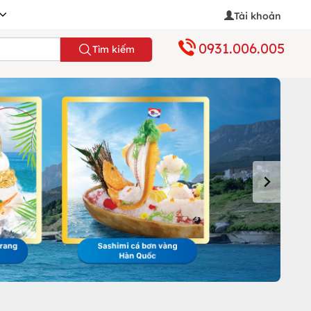
Tài khoản
0931.006.005
Tìm kiếm