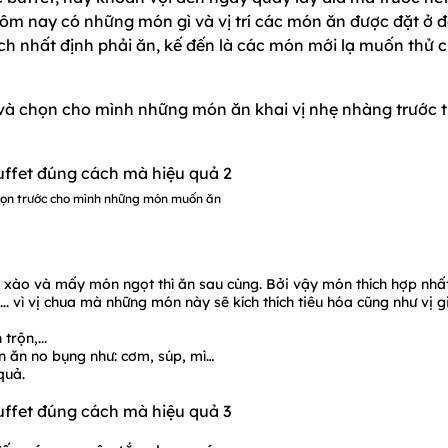
ôm nay có những món gì và vị trí các món ăn được đặt ở đ
h nhất định phải ăn, kế đến là các món mới lạ muốn thử 
a và chọn cho mình những món ăn khai vị nhẹ nhàng trước t
họn trước cho mình những món muốn ăn
 xào và mấy món ngọt thì ăn sau cùng. Bởi vậy món thích hợp nhấ
... vì vị chua mà những món này sẽ kích thích tiêu hóa cũng như vị g
rộn,...
 ăn no bụng như: cơm, súp, mì…
quả.