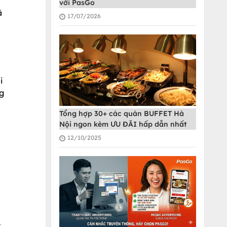
với PasGo
ã
17/07/2026
i
ng
Tổng hợp 30+ các quán BUFFET Hà
Nội ngon kèm ƯU ĐÃI hấp dẫn nhất
12/10/2025
t