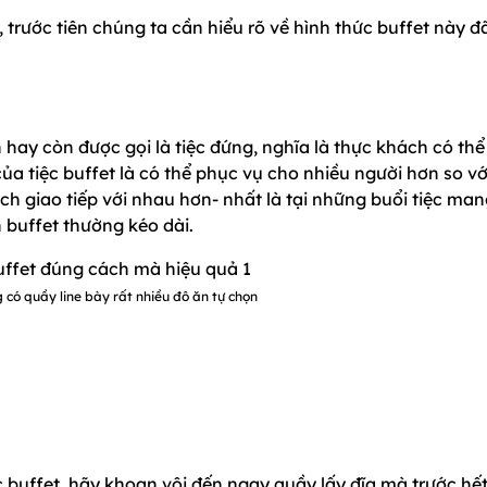
 trước tiên chúng ta cần hiểu rõ về hình thức buffet này đ
n hay còn được gọi là tiệc đứng, nghĩa là thực khách có thể
 của tiệc buffet là có thể phục vụ cho nhiều người hơn so vớ
ách giao tiếp với nhau hơn- nhất là tại những buổi tiệc ma
n buffet thường kéo dài.
g có quầy line bày rất nhiều đô ăn tự chọn
c buffet, hãy khoan vội đến ngay quầy lấy đĩa mà trước hế