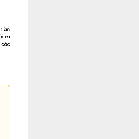
ón ăn
i ra
 các