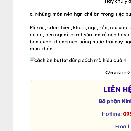
Hãy chú ý 
c. Những món nên hạn chế ăn trong tiệc bu
Mì xào, cơm chiên, khoai, ngô, sắn, rau xào, 
dễ no, bên ngoài lại rất sẵn mà rẻ nên hãy
bạn cũng không nên uống nước trái cây nga
món khác.
Cơm chiên, món
LIÊN H
Bộ phận Kinh
Hotline:
09
Email