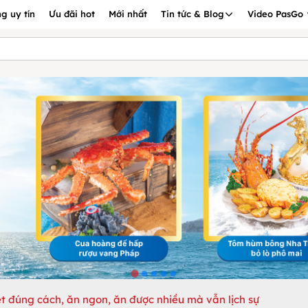
g uy tín
Ưu đãi hot
Mới nhất
Tin tức & Blog
Video PasGo
t đúng cách, ăn ngon, ăn được nhiều mà vẫn lịch sự