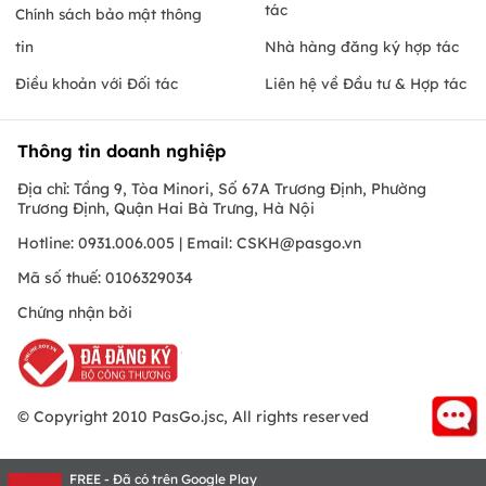
tác
Chính sách bảo mật thông
tin
Nhà hàng đăng ký hợp tác
Điều khoản với Đối tác
Liên hệ về Đầu tư & Hợp tác
Thông tin doanh nghiệp
Địa chỉ: Tầng 9, Tòa Minori, Số 67A Trương Định, Phường
Trương Định, Quận Hai Bà Trưng, Hà Nội
Hotline: 0931.006.005 | Email:
CSKH@pasgo.vn
Mã số thuế: 0106329034
Chứng nhận bởi
© Copyright 2010 PasGo.jsc, All rights reserved
FREE - Đã có trên Google Play