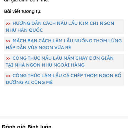
Bài viết tương tự:
>>
HƯỚNG DẪN CÁCH NẤU LẨU KIM CHI NGON
NHƯ HÀN QUỐC
>>
MÁCH BẠN CÁCH LÀM LẨU NƯỚNG THƠM LỪNG
HẤP DẪN VỪA NGON VỪA RẺ
>>
CÔNG THỨC NẤU LẨU NẤM CHAY ĐƠN GIẢN
TẠI NHÀ NGON NHƯ NGOÀI HÀNG
>>
CÔNG THỨC LÀM LẨU CÁ CHÉP THƠM NGON BỔ
DƯỠNG AI CŨNG MÊ
Đánh giá Bình luận