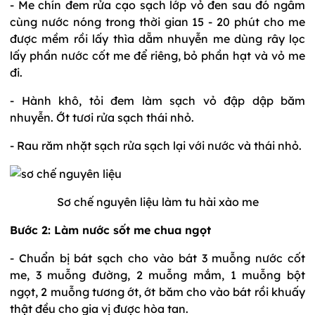
- Me chín đem rửa cạo sạch lớp vỏ đen sau đó ngâm
cùng nước nóng trong thời gian 15 - 20 phút cho me
được mềm rồi lấy thìa dẵm nhuyễn me dùng rây lọc
lấy phần nước cốt me để riêng, bỏ phần hạt và vỏ me
đi.
- Hành khô, tỏi đem làm sạch vỏ đập dập băm
nhuyễn. Ớt tươi rửa sạch thái nhỏ.
- Rau răm nhặt sạch rửa sạch lại với nước và thái nhỏ.
Sơ chế nguyên liệu làm tu hài xào me
Bước 2: Làm nước sốt me chua ngọt
- Chuẩn bị bát sạch cho vào bát 3 muỗng nước cốt
me, 3 muỗng đường, 2 muỗng mắm, 1 muỗng bột
ngọt, 2 muỗng tương ớt, ớt băm cho vào bát rồi khuấy
thật đều cho gia vị được hòa tan.