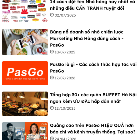
14 cách đặt tên Nhà hàng hay nhất và
những điều CẦN TRÁNH tuyệt đối
02/07/2025
Bùng nổ doanh số nhờ chiến lược
Marketing Nhà Hàng đúng cách -
PasGo
10/07/2025
PasGo là gì - Các cách thức hợp tác với
PasGo
17/07/2026
Tổng hợp 30+ các quán BUFFET Hà Nội
ngon kèm ƯU ĐÃI hấp dẫn nhất
12/10/2025
Quảng cáo trên PasGo HIỆU QUẢ hơn
báo chí và kênh truyền thống. Tại sao?
24/04/2026