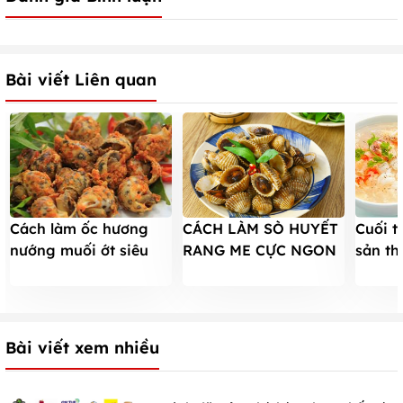
Bài viết Liên quan
Cách làm ốc hương
CÁCH LÀM SÒ HUYẾT
Cuối t
nướng muối ớt siêu
RANG ME CỰC NGON
sản th
dễ, thật là ngon
MÀ ĐƠN GIẢN
cho cả
Bài viết xem nhiều