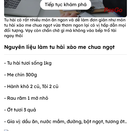
Tiếp tục khám phá
Tu hài có rất nhiều món ăn ngon và dễ làm đơn giản như món
tu hài xào me chua ngọt vừa thơm ngon lại có vị hấp dẫn mọi
đối tượng. Vạy còn chần chờ gì mà không vào bếp trổ tài
ngay thôi
Nguyên liệu làm tu hài xào me chua ngọt
- Tu hài tươi sống 1kg
- Me chín 300g
- Hành khô 2 củ, Tỏi 2 củ
- Rau răm 1 mớ nhỏ
- Ớt tươi 3 quả
- Gia vị: dầu ăn, nước mắm, đường, bột ngọt, tương ớt..