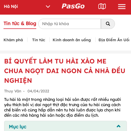
Tin tức & Blog
Khám phá
Tin tức
Kinh doanh ăn uống
Địa Điểm Ăn Uố
BÍ QUYẾT LÀM TU HÀI XÀO ME
CHUA NGỌT DAI NGON CẢ NHÀ ĐỀU
NGHIỆN
Thuy Vân
-
04/04/2022
Tu hài là một trong những loại hải sản được rất nhiều người
yêu thích bởi vị dai ngọt thịt đặc trưng của tu hài cùng cách
chế biến vô cùng hấp dẫn nên tu hài luôn được lựa chọn khi
đến các nhà hàng hải sản hoặc địa điểm du lịch.
Mục lục