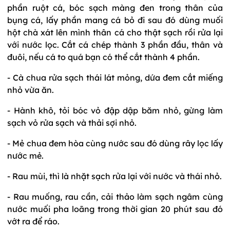
phần ruột cá, bóc sạch màng đen trong thân của
bụng cá, lấy phần mang cá bỏ đi sau đó dùng muối
hột chà xát lên mình thân cá cho thật sạch rồi rửa lại
với nước lọc. Cắt cá chép thành 3 phần đầu, thân và
đuôi, nếu cá to quá bạn có thể cắt thành 4 phần.
- Cà chua rửa sạch thái lát mỏng, dứa đem cắt miếng
nhỏ vừa ăn.
- Hành khô, tỏi bóc vỏ đập dập băm nhỏ, gừng làm
sạch vỏ rửa sạch và thải sợi nhỏ.
- Mẻ chua đem hòa cùng nước sau đó dùng rây lọc lấy
nước mẻ.
- Rau mùi, thì là nhặt sạch rửa lại với nước và thái nhỏ.
- Rau muống, rau cần, cải thảo làm sạch ngâm cùng
nước muối pha loãng trong thời gian 20 phút sau đó
vớt ra để ráo.