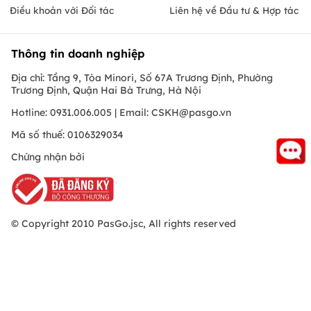
Điều khoản với Đối tác
Liên hệ về Đầu tư & Hợp tác
Thông tin doanh nghiệp
Địa chỉ: Tầng 9, Tòa Minori, Số 67A Trương Định, Phường
Trương Định, Quận Hai Bà Trưng, Hà Nội
Hotline: 0931.006.005 | Email:
CSKH@pasgo.vn
Mã số thuế: 0106329034
Chứng nhận bởi
© Copyright 2010 PasGo.jsc, All rights reserved
FREE - Đã có trên Google Play
Đà Nẵng
ONEPAS.JSC
Download