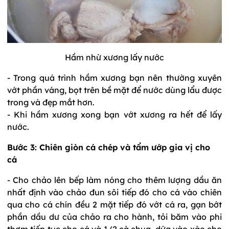
Hầm nhừ xương lấy nước
- Trong quá trình hầm xương bạn nên thường xuyên
vớt phần váng, bọt trên bề mặt để nước dùng lẩu được
trong và đẹp mắt hơn.
- Khi hầm xương xong bạn vớt xương ra hết để lấy
nước.
Bước 3: Chiên giòn cá chép và tẩm ướp gia vị cho
cá
- Cho chảo lên bếp làm nóng cho thêm lượng dầu ăn
nhất định vào chảo đun sôi tiếp đó cho cá vào chiên
qua cho cá chín đều 2 mặt tiếp đó vớt cá ra, gạn bớt
phần dầu dư của chảo ra cho hành, tỏi băm vào phi
thơm tiếp tục cho cá và 1/2 cà chua, dứa vào xào cho