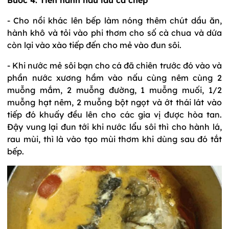
Bước 4: Tiến hành nấu lẩu cá chép
- Cho nồi khác lên bếp làm nóng thêm chút dầu ăn,
hành khô và tỏi vào phi thơm cho số cà chua và dứa
còn lại vào xào tiếp đến cho mẻ vào đun sôi.
- Khi nước mẻ sôi bạn cho cá đã chiên trước đó vào và
phần nước xương hầm vào nấu cùng nêm cùng 2
muỗng mắm, 2 muỗng đường, 1 muỗng muối, 1/2
muỗng hạt nêm, 2 muỗng bột ngọt và ớt thái lát vào
tiếp đó khuấy đều lên cho các gia vị được hòa tan.
Đậy vung lại đun tới khi nước lẩu sôi thì cho hành lá,
rau mùi, thì là vào tạo mùi thơm khi dùng sau đó tắt
bếp.