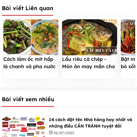
Bài viết Liên quan
Cách làm ốc mít hấp
Lẩu riêu cá chép -
Bật mí
lá chanh và pha nước
Món ăn may mắn cho
bò số
chấm ngon
ngày đầu năm
lòng 
Bài viết xem nhiều
14 cách đặt tên Nhà hàng hay nhất và
những điều CẦN TRÁNH tuyệt đối
02/07/2025