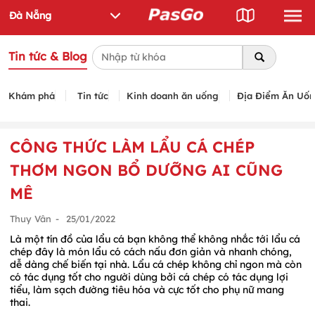
Tin tức & Blog
Khám phá
Tin tức
Kinh doanh ăn uống
Địa Điểm Ăn Uố
CÔNG THỨC LÀM LẨU CÁ CHÉP
THƠM NGON BỔ DƯỠNG AI CŨNG
MÊ
Thuy Vân
-
25/01/2022
Là một tín đồ của lẩu cá bạn không thể không nhắc tới lẩu cá
chép đây là món lẩu có cách nấu đơn giản và nhanh chóng,
dễ dàng chế biến tại nhà. Lẩu cá chép không chỉ ngon mà còn
có tác dụng tốt cho người dùng bởi cá chép có tác dụng lợi
tiểu, làm sạch đường tiêu hóa và cực tốt cho phụ nữ mang
thai.