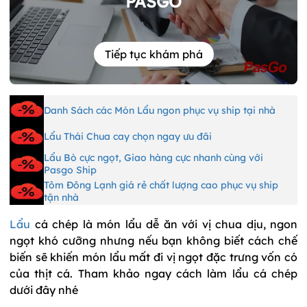
PASGO
Tiếp tục khám phá
Danh Sách các Món Lẩu ngon phục vụ ship tại nhà
Lẩu Thái Chua cay chọn ngay ưu đãi
Lẩu Bò cực ngọt, Giao hàng cực nhanh cùng với
Pasgo Ship
Tôm Đông Lạnh giá rẻ chất lượng cao phục vụ ship
tận nhà
Lẩu
cá chép là món lẩu dễ ăn với vị chua dịu, ngon
ngọt khó cưỡng nhưng nếu bạn không biết cách chế
biến sẽ khiến món lẩu mất đi vị ngọt đặc trưng vốn có
của thịt cá. Tham khảo ngay cách làm lẩu cá chép
dưới đây nhé