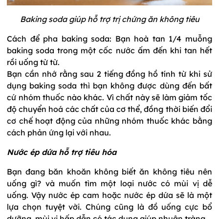
Baking soda giúp hỗ trợ trị chứng ăn không tiêu
Cách để pha baking soda: Bạn hoà tan 1/4 muỗng
baking soda trong một cốc nước ấm đến khi tan hết
rồi uống từ từ.
Bạn cần nhớ rằng sau 2 tiếng đồng hồ tính từ khi sử
dụng baking soda thì bạn không được dùng đến bất
cứ nhóm thuốc nào khác. Vì chất này sẽ làm giảm tốc
độ chuyển hoá các chất của cơ thể, đồng thời biến đổi
cơ chế hoạt động của những nhóm thuốc khác bằng
cách phản ứng lại với nhau.
Nước ép dứa hỗ trợ tiêu hóa
Bạn đang băn khoăn không biết ăn không tiêu nên
uống gì? và muốn tìm một loại nước có mùi vị dễ
uống. Vậy nước ép cam hoặc nước ép dứa sẽ là một
lựa chọn tuyệt vời. Chúng cũng là đồ uống cực bổ
dưỡng, mùi vị hấp dẫn có tác dụng giúp nhuận tràng.