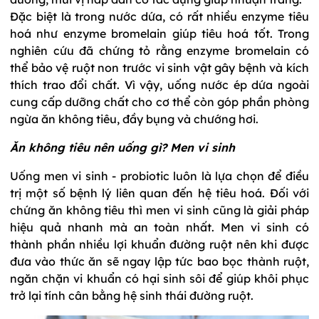
Đặc biệt là trong nước dứa, có rất nhiều enzyme tiêu
hoá như enzyme bromelain giúp tiêu hoá tốt. Trong
nghiên cứu đã chứng tỏ rằng enzyme bromelain có
thể bảo vệ ruột non trước vi sinh vật gây bệnh và kích
thích trao đổi chất. Vì vậy, uống nước ép dứa ngoài
cung cấp dưỡng chất cho cơ thể còn góp phần phòng
ngừa ăn không tiêu, đầy bụng và chướng hơi.
Ăn không tiêu nên uống gì? Men vi sinh
Uống men vi sinh - probiotic luôn là lựa chọn để điều
trị một số bệnh lý liên quan đến hệ tiêu hoá. Đối với
chứng ăn không tiêu thì men vi sinh cũng là giải pháp
hiệu quả nhanh mà an toàn nhất. Men vi sinh có
thành phần nhiều lợi khuẩn đường ruột nên khi được
đưa vào thức ăn sẽ ngay lập tức bao bọc thành ruột,
ngăn chặn vi khuẩn có hại sinh sôi để giúp khôi phục
trở lại tính cân bằng hệ sinh thái đường ruột.