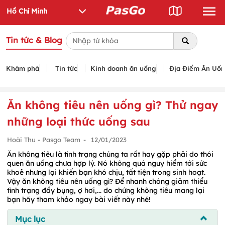
Tin tức & Blog
Khám phá
Tin tức
Kinh doanh ăn uống
Địa Điểm Ăn Uố
Ăn không tiêu nên uống gì? Thử ngay
những loại thức uống sau
Hoài Thu - Pasgo Team
-
12/01/2023
Ăn không tiêu là tình trạng chúng ta rất hay gặp phải do thói
quen ăn uống chưa hợp lý. Nó không quá nguy hiểm tới sức
khoẻ nhưng lại khiến bạn khó chịu, tất tiện trong sinh hoạt.
Vậy ăn không tiêu nên uống gì? Để nhanh chóng giảm thiểu
tình trạng đầy bụng, ợ hơi,... do chứng không tiêu mang lại
bạn hãy tham khảo ngay bài viết này nhé!
Mục lục