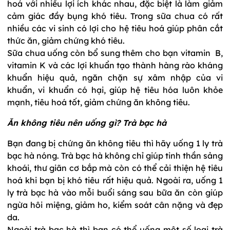
hoá với nhiều lợi ích khác nhau, đặc biệt là làm giảm
cảm giác đầy bụng khó tiêu. Trong sữa chua có rất
nhiều các vi sinh có lợi cho hệ tiêu hoá giúp phân cắt
thức ăn, giảm chứng khó tiêu.
Sữa chua uống còn bổ sung thêm cho bạn vitamin B,
vitamin K và các lợi khuẩn tạo thành hàng rào kháng
khuẩn hiệu quả, ngăn chặn sự xâm nhập của vi
khuẩn, vi khuẩn có hại, giúp hệ tiêu hóa luôn khỏe
mạnh, tiêu hoá tốt, giảm chứng ăn không tiêu.
Ăn không tiêu nên uống gì? Trà bạc hà
Bạn đang bị chứng ăn không tiêu thì hãy uống 1 ly trà
bạc hà nóng. Trà bạc hà không chỉ giúp tinh thần sảng
khoái, thư giãn cơ bắp mà còn có thể cải thiện hệ tiêu
hoá khi bạn bị khó tiêu rất hiệu quả. Ngoài ra, uống 1
ly trà bạc hà vào mỗi buổi sáng sau bữa ăn còn giúp
ngừa hôi miệng, giảm ho, kiểm soát cân nặng và đẹp
da.
Ngoài trà bạc hà thì bạn có thể uống một số loại trà