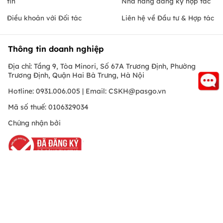
tin
Nhà hàng đăng ký hợp tác
Điều khoản với Đối tác
Liên hệ về Đầu tư & Hợp tác
Thông tin doanh nghiệp
Địa chỉ: Tầng 9, Tòa Minori, Số 67A Trương Định, Phường
Trương Định, Quận Hai Bà Trưng, Hà Nội
Hotline: 0931.006.005 | Email:
CSKH@pasgo.vn
Mã số thuế: 0106329034
Chứng nhận bởi
Hồ Chí Minh
© Copyright 2010 PasGo.jsc, All rights reserved
FREE - Đã có trên Google Play
ONEPAS.JSC