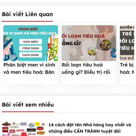
Bài viết Liên quan
Phân biệt men vi sinh
Rối loạn tiêu hoá
Trẻ bị 
và men tiêu hoá: Bản
uống gì? Điều trị rối
hoá: N
chất, công dụng và
loạn tiêu hoá không
bệnh, 
cách dùng
cần dùng thuốc
cách đ
Bài viết xem nhiều
14 cách đặt tên Nhà hàng hay nhất và
những điều CẦN TRÁNH tuyệt đối