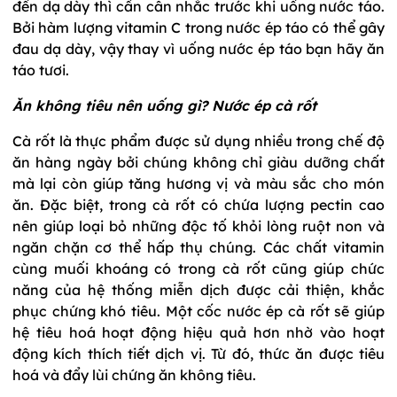
đến dạ dày thì cần cân nhắc trước khi uống nước táo.
Bởi hàm lượng vitamin C trong nước ép táo có thể gây
đau dạ dày, vậy thay vì uống nước ép táo bạn hãy ăn
táo tươi.
Ăn không tiêu nên uống gì? Nước ép cà rốt
Cà rốt là thực phẩm được sử dụng nhiều trong chế độ
ăn hàng ngày bởi chúng không chỉ giàu dưỡng chất
mà lại còn giúp tăng hương vị và màu sắc cho món
ăn. Đặc biệt, trong cà rốt có chứa lượng pectin cao
nên giúp loại bỏ những độc tố khỏi lòng ruột non và
ngăn chặn cơ thể hấp thụ chúng. Các chất vitamin
cùng muối khoáng có trong cà rốt cũng giúp chức
năng của hệ thống miễn dịch được cải thiện, khắc
phục chứng khó tiêu. Một cốc nước ép cà rốt sẽ giúp
hệ tiêu hoá hoạt động hiệu quả hơn nhờ vào hoạt
động kích thích tiết dịch vị. Từ đó, thức ăn được tiêu
hoá và đẩy lùi chứng ăn không tiêu.