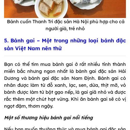
Bánh cuốn Thanh Trì đặc sản Hà Nội phù hợp cho cả
người già, trẻ nhỏ
5. Bánh gai – Một trong những loại bánh đặc
sản Việt Nam nên thử
Bạn có thể tìm mua bánh gai ở rất nhiều tỉnh thành
miền bắc nhưng ngon nhất là bánh gai đặc sản Hải
Dương và bánh gai đặc sản Nam Định. Bánh gai có
nhân được làm từ đỗ xanh, lạc, sen, dừa, thịt mỡ, vỏ
bánh được làm từ bột gạo nếp, lá gai giã nhỏ và được
rắc thêm một chút hạt vừng. Khi ăn bánh gai sẽ có vị
ngọt đậm, thơm ngậy.
Một số thương hiệu bánh gai nổi tiếng
Nếu bạn muốn thưởng thức và mua bánh gai đặc sản