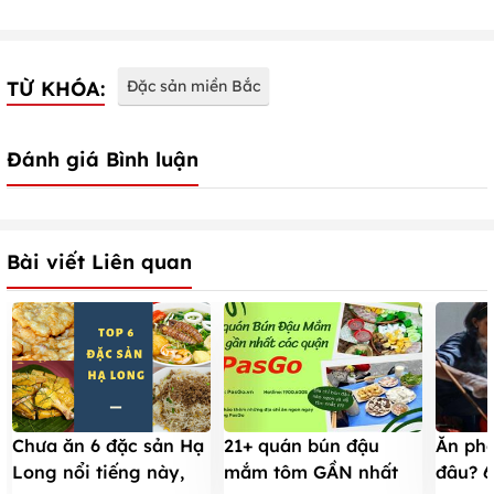
TỪ KHÓA:
Đặc sản miền Bắc
Đánh giá Bình luận
Bài viết Liên quan
Chưa ăn 6 đặc sản Hạ
21+ quán bún đậu
Ăn ph
Long nổi tiếng này,
mắm tôm GẦN nhất
đâu? 