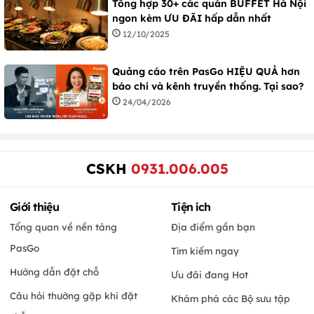
Tổng hợp 30+ các quán BUFFET Hà Nội
ngon kèm ƯU ĐÃI hấp dẫn nhất
12/10/2025
Quảng cáo trên PasGo HIỆU QUẢ hơn
báo chí và kênh truyền thống. Tại sao?
24/04/2026
CSKH
0931.006.005
Giới thiệu
Tiện ích
Tổng quan về nền tảng
Địa điểm gần bạn
PasGo
Tìm kiếm ngay
Hướng dẫn đặt chỗ
Ưu đãi đang Hot
Câu hỏi thường gặp khi đặt
Khám phá các Bộ sưu tập