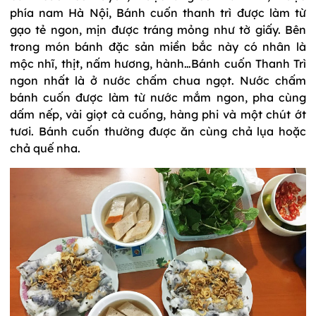
phía nam Hà Nội, Bánh cuốn thanh trì được làm từ
gạo tẻ ngon, mịn được tráng mỏng như tờ giấy. Bên
trong món bánh đặc sản miền bắc này có nhân là
mộc nhĩ, thịt, nấm hương, hành…Bánh cuốn Thanh Trì
ngon nhất là ở nước chấm chua ngọt. Nước chấm
bánh cuốn được làm từ nước mắm ngon, pha cùng
dấm nếp, vài giọt cà cuống, hàng phi và một chút ớt
tươi. Bánh cuốn thường được ăn cùng chả lụa hoặc
chả quế nha.