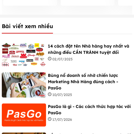
chưa phải đã đến Hạ
các quận, CHUẨN VỊ
ngon 
Long
Hà Thành
xuyên
Bài viết xem nhiều
14 cách đặt tên Nhà hàng hay nhất và
những điều CẦN TRÁNH tuyệt đối
02/07/2025
Bùng nổ doanh số nhờ chiến lược
Marketing Nhà Hàng đúng cách -
PasGo
10/07/2025
PasGo là gì - Các cách thức hợp tác với
PasGo
17/07/2026