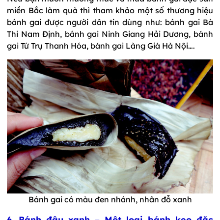
miền Bắc làm quà thì tham khảo một số thương hiệu
bánh gai được người dân tin dùng như: bánh gai Bà
Thi Nam Định, bánh gai Ninh Giang Hải Dương, bánh
gai Tứ Trụ Thanh Hóa, bánh gai Làng Giá Hà Nội….
Bánh gai có màu đen nhánh, nhân đỗ xanh
6. Bánh đậu xanh – Một loại bánh kẹo đặc