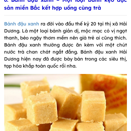
sản miền Bắc kết hợp uống cùng trà
Bánh đậu xanh
ra đời vào đầu thế kỷ 20 tại thị xã Hải
Dương. Là một loại bánh giản dị, mộc mạc có vị ngọt
thanh, béo ngậy thơm mềm nên già trẻ ai cũng thích.
Bánh đậu xanh thường được ăn kèm với một chút
nước trà chan chát ngắt đắng. Bánh đậu xanh Hải
Dương hiện nay đã được bày bán trong các siêu thị,
tạp hóa khắp toàn quốc rồi nha.