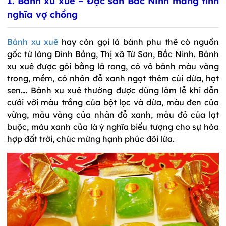
1. Bánh xu xuê – Đặc sản Bắc Ninh mang tình
nghĩa vợ chồng
Bánh xu xuê
hay còn gọi là bánh phu thê có nguồn
gốc từ làng Đình Bảng, Thị xã Từ Sơn, Bắc Ninh. Bánh
xu xuê được gói bằng lá rong, có vỏ bánh màu vàng
trong, mềm, có nhân đỗ xanh ngọt thêm cùi dừa, hạt
sen…. Bánh xu xuê thường được dùng làm lễ khi dẫn
cưới với màu trắng của bột lọc và dừa, màu đen của
vừng, màu vàng của nhân đỗ xanh, màu đỏ của lạt
buộc, màu xanh của lá ý nghĩa biểu tượng cho sự hòa
hợp đất trời, chúc mừng hạnh phúc đôi lứa.