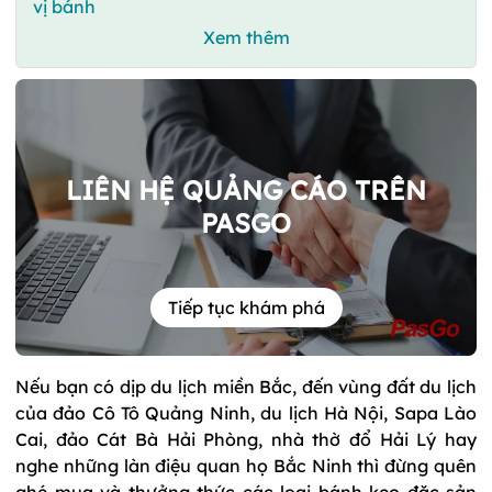
vị bánh
Xem thêm
LIÊN HỆ QUẢNG CÁO TRÊN
PASGO
Tiếp tục khám phá
Nếu bạn có dịp du lịch miền Bắc, đến vùng đất du lịch
của đảo Cô Tô Quảng Ninh, du lịch Hà Nội, Sapa Lào
Cai, đảo Cát Bà Hải Phòng, nhà thờ đổ Hải Lý hay
nghe những làn điệu quan họ Bắc Ninh thì đừng quên
ghé mua và thưởng thức các loại bánh kẹo đặc sản