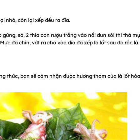
sợi nhỏ, còn lại xếp đều ra đĩa.
 gừng, sả, 2 thìa con rượu trắng vào nồi đun sôi thì thả m
 Mực đã chín, vớt ra cho vào đĩa đã xếp lá lốt sau đó rắc lá 
ởng thức, bạn sẽ cảm nhận được hương thơm của lá lốt hò