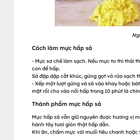
Ngu
Cách làm mực hấp sả
- Mực sơ chế làm sạch. Nếu mực to thì thái 
con để hấp.
Sả đập dập cắt khúc, gừng gọt vỏ rửa sạch th
- Xếp một lượt gừng và sả vào khay hoặc bát 
mặt rồi cho vào nồi hấp trong 10 phút là chín
Thành phẩm mực hấp sả
Mực hấp sả vẫn giữ nguyên được hương vị m
hành tây tươi giòn thật hấp dẫn.
Khi ăn, chấm mực với muối tiêu chanh hoặc 