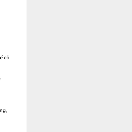
để cả
ề
ng,