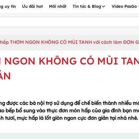
g uy tín
Ưu đãi hot
Mới nhất
Tin tức & Blog
Video PasGo
 hấp THƠM NGON KHÔNG CÓ MÙI TANH với cách làm ĐƠN 
M NGON KHÔNG CÓ MÙI TA
ẢN
ờng được các bà nội trợ sử dụng để chế biến thành nhiều m
ào bếp bổ sung vào thực đơn món hấp của gia đình bạn m
tươi, mực hấp lá lốt giòn ngon cực đơn giản tại nhà nhé.