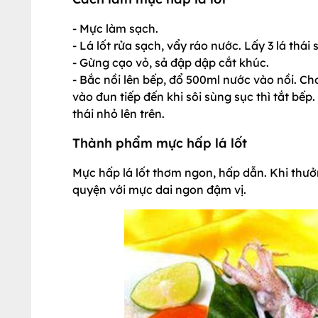
- Mực làm sạch.
- Lá lốt rửa sạch, vẩy ráo nước. Lấy 3 lá thái 
- Gừng cạo vỏ, sả đập dập cắt khúc.
- Bắc nồi lên bếp, đổ 500ml nước vào nồi. Cho
vào đun tiếp đến khi sôi sùng sục thì tắt bếp.
thái nhỏ lên trên.
Thành phẩm mực hấp lá lốt
Mực hấp lá lốt thơm ngon, hấp dẫn. Khi thư
quyện với mực dai ngon đậm vị.