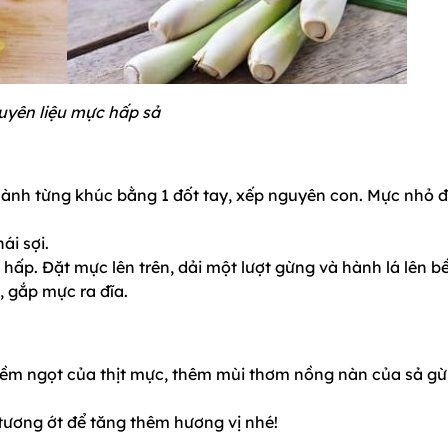
yên liệu mực hấp sả
thành từng khúc bằng 1 đốt tay, xếp nguyên con. Mực nhỏ 
ái sợi.
hấp. Đặt mực lên trên, dải một lượt gừng và hành lá lên b
, gắp mực ra đĩa.
ềm ngọt của thịt mực, thêm mùi thơm nồng nàn của sả gừ
tương ớt để tăng thêm hương vị nhé!