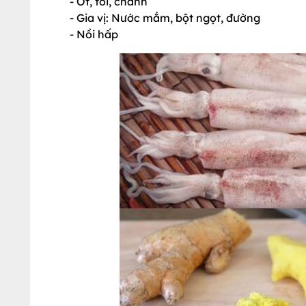
- Ớt, tỏi, chanh
- Gia vị: Nước mắm, bột ngọt, đường
- Nồi hấp