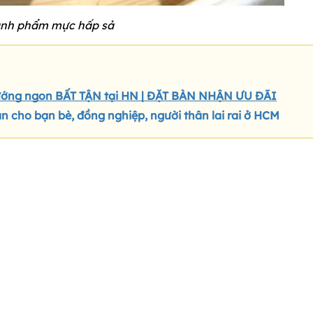
nh phẩm mực hấp sả
ướng ngon BẤT TẬN tại HN | ĐẶT BÀN NHẬN ƯU ĐÃI
cho bạn bè, đồng nghiệp, người thân lai rai ở HCM