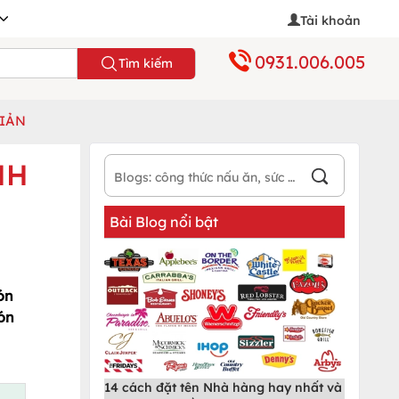
Tài khoản
0931.006.005
Tìm kiếm
GIẢN
NH
Bài Blog nổi bật
ón
ón
14 cách đặt tên Nhà hàng hay nhất và