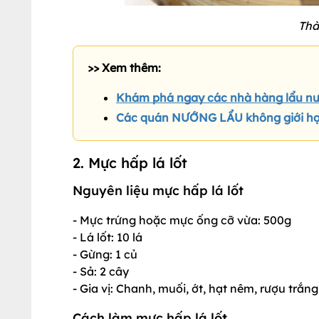
Thà
>> Xem thêm:
Khám phá ngay các nhà hàng lẩu n
Các quán NƯỚNG LẨU không giới hạn 
2. Mực hấp lá lốt
Nguyên liệu mực hấp lá lốt
- Mực trứng hoặc mực ống cỡ vừa: 500g
- Lá lốt: 10 lá
- Gừng: 1 củ
- Sả: 2 cây
- Gia vị: Chanh, muối, ớt, hạt nêm, rượu trắng
Cách làm mực hấp lá lốt