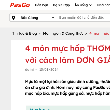
Gần bạn
Bộ sưu tập
Ăn uống
Nhà hàn
Tin tức & Blog
>
Món ngon & Công thức
>
4 món mực
4 món mực hấp THƠ
với cách làm ĐƠN GI
datnt
-
13/01/2024
Mực là một lại hải sản giàu dinh dưỡng, thư
ăn cho gia đình. Hôm nay hãy cùng PasGo v
mực hấp bia, mực hấp gừng sả, mực hấp hành 
Mục lục