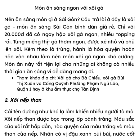
Món ăn sáng ngon với xôi gà
Nên ăn sáng món gì ở Sài Gòn? Câu trả lời ở đây là xôi
gà - món ăn sáng Sài Gòn bình dân giá rẻ. Chỉ với
20.000đ đã có ngay hộp xôi gà ngon, nhiều topping
rồi. Từng miếng thịt gà thơm ngon, được xé nhỏ và phủ
lên xôi. Kèm theo là trứng, hành lá hòa quyện hoàn
hảo vào nhau làm nên món xôi gà ngon khó cưỡng.
Món ăn này rất tiện lợi cho những ai không có nhiều
thời gian ăn sáng vì dễ dàng mang đi.
Tham khảo địa chỉ: Xôi gà chợ Bà Chiểu, xôi gà Bùi
Thị Xuân và Cống Quỳnh Phường Phạm Ngũ Lão,
Quận 1 hay ở khu ẩm thực chợ Tân Định
2. Xôi nếp than
Cái tên dường như khá lạ lẫm khiến nhiều người tò mò.
Xôi nếp than được bọc trong lớp bánh tráng. Màu sắc
của xôi rất hấp dẫn, hòa quyện của màu trắng và màu
than của nếp. Nhân có vị đậu xanh bùi bùi, nước cốt