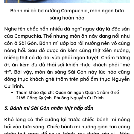
Bánh mì bò bơ nướng Campuchia, món ngon bữa
sáng hoàn hảo
Nghe tên chắc hẳn nhiều đã nghĩ ngay đây là đặc sản
của Campuchia. Thế nhưng món ăn này đang nổi như
cồn ở Sài Gòn. Bánh mì ướp bơ rồi nướng nên vô cùng
nóng hổi. Sau đó được ăn kèm cùng thịt xiên nướng,
miếng thịt có độ dai vừa phải ngon tuyệt. Chấm tương
ớt, ăn kèm đu đủ thái sợi khiến thực khách phải "mê
tít". Bởi vậy, món ăn sáng Sài Gòn này lúc nào cũng
đông thực khách ghé thăm trên phố ẩm thực Nguyễn
Cư Trinh.
Tham khảo địa chỉ: Quán ăn ngon Quận 1 nằm ở số
2165 Cống Quỳnh, Phường Nguyễn Cư Trinh
5. Bánh mì Sài Gòn nhân thịt hấp dẫn
Khó lòng có thể cưỡng lại trước chiếc bánh mì nóng
hổi vào bữa sáng. Chiếc bánh mì nướng giòn tan cùng
nhân thịt, pate, đồ chua, hành, rau thơm, gia vị... Món