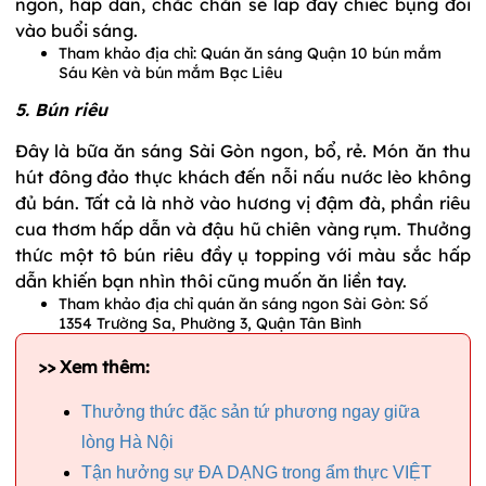
ngon, hấp dẫn, chắc chắn sẽ lấp đầy chiếc bụng đói
vào buổi sáng.
Tham khảo địa chỉ: Quán ăn sáng Quận 10 bún mắm
Sáu Kèn và bún mắm Bạc Liêu
5. Bún riêu
Đây là bữa ăn sáng Sài Gòn ngon, bổ, rẻ. Món ăn thu
hút đông đảo thực khách đến nỗi nấu nước lèo không
đủ bán. Tất cả là nhờ vào hương vị đậm đà, phần riêu
cua thơm hấp dẫn và đậu hũ chiên vàng rụm. Thưởng
thức một tô bún riêu đầy ụ topping với màu sắc hấp
dẫn khiến bạn nhìn thôi cũng muốn ăn liền tay.
Tham khảo địa chỉ quán ăn sáng ngon Sài Gòn: Số
1354 Trường Sa, Phường 3, Quận Tân Bình
>> Xem thêm:
Thưởng thức đặc sản tứ phương ngay giữa
lòng Hà Nội
Tận hưởng sự ĐA DẠNG trong ẩm thực VIỆT