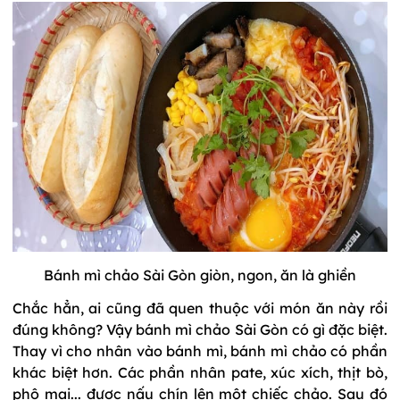
Bánh mì chảo Sài Gòn giòn, ngon, ăn là ghiền
Chắc hẳn, ai cũng đã quen thuộc với món ăn này rồi
đúng không? Vậy bánh mì chảo Sài Gòn có gì đặc biệt.
Thay vì cho nhân vào bánh mì, bánh mì chảo có phần
khác biệt hơn. Các phần nhân pate, xúc xích, thịt bò,
phô mai... được nấu chín lên một chiếc chảo. Sau đó