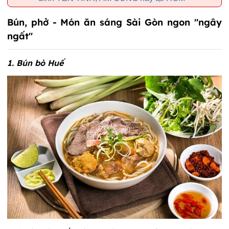
Bún, phở - Món ăn sáng Sài Gòn ngon "ngây
ngất"
1. Bún bò Huế