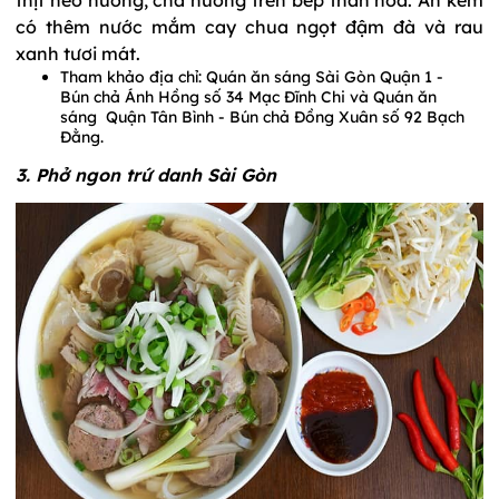
có thêm nước mắm cay chua ngọt đậm đà và rau
xanh tươi mát.
Tham khảo địa chỉ: Quán ăn sáng Sài Gòn Quận 1 -
Bún chả Ánh Hồng số 34 Mạc Đĩnh Chi và Quán ăn
sáng Quận Tân Bình - Bún chả Đồng Xuân số 92 Bạch
Đằng.
3. Phở ngon trứ danh Sài Gòn