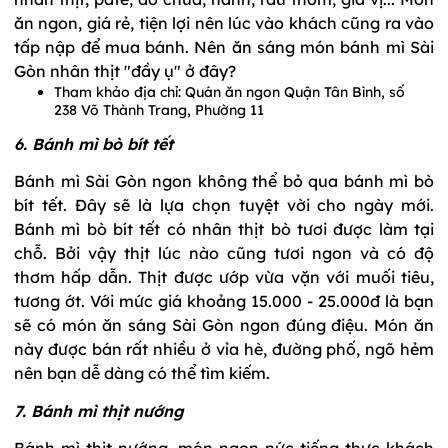
ăn ngon, giá rẻ, tiện lợi nên lúc vào khách cũng ra vào
tấp nập để mua bánh. Nên ăn sáng món bánh mì Sài
Gòn nhân thịt "đầy ụ" ở đây?
Tham khảo địa chỉ: Quán ăn ngon Quận Tân Bình, số
238 Võ Thành Trang, Phường 11
6. Bánh mì bò bít tết
Bánh mì Sài Gòn ngon không thể bỏ qua bánh mì bò
bít tết. Đây sẽ là lựa chọn tuyệt vời cho ngày mới.
Bánh mì bò bít tết có nhân thịt bò tươi được làm tại
chỗ. Bởi vậy thịt lúc nào cũng tươi ngon và có độ
thơm hấp dẫn. Thịt được ướp vừa vặn với muối tiêu,
tương ớt. Với mức giá khoảng 15.000 - 25.000đ là bạn
sẽ có món ăn sáng Sài Gòn ngon đúng điệu. Món ăn
này được bán rất nhiều ở vỉa hè, đường phố, ngõ hẻm
nên bạn dễ dàng có thể tìm kiếm.
7. Bánh mì thịt nướng
Bánh mì thịt nướng, món ngon nức tiếng thực khách