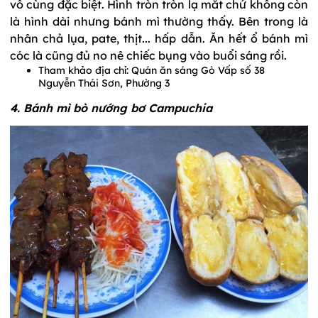
vô cùng đặc biệt. Hình tròn tròn lạ mắt chứ không còn
là hình dài nhưng bánh mì thường thấy. Bên trong là
nhân chả lụa, pate, thịt... hấp dẫn. Ăn hết ổ bánh mì
cóc là cũng đủ no nê chiếc bụng vào buổi sáng rồi.
Tham khảo địa chỉ: Quán ăn sáng Gò Vấp số 38
Nguyễn Thái Sơn, Phường 3
4. Bánh mì bò nướng bơ Campuchia