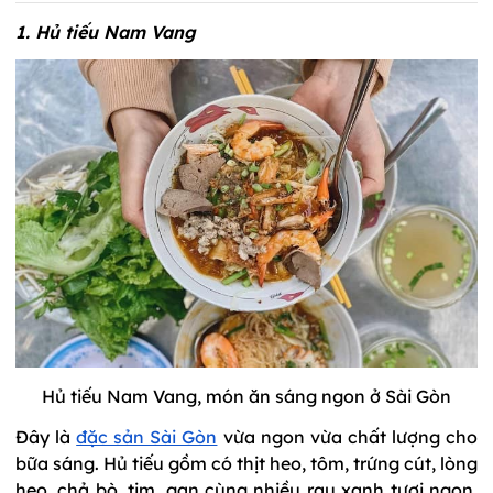
1. Hủ tiếu Nam Vang
Hủ tiếu Nam Vang, món ăn sáng ngon ở Sài Gòn
Đây là
đặc sản Sài Gòn
vừa ngon vừa chất lượng cho
bữa sáng. Hủ tiếu gồm có thịt heo, tôm, trứng cút, lòng
heo, chả bò, tim, gan cùng nhiều rau xanh tươi ngon.