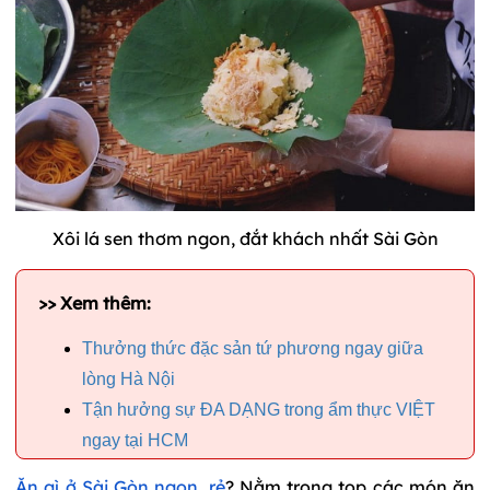
Xôi lá sen thơm ngon, đắt khách nhất Sài Gòn
>> Xem thêm:
Thưởng thức đặc sản tứ phương ngay giữa
lòng Hà Nội
Tận hưởng sự ĐA DẠNG trong ẩm thực VIỆT
ngay tại HCM
Ăn gì ở Sài Gòn ngon, rẻ
? Nằm tr
ong top các món ăn