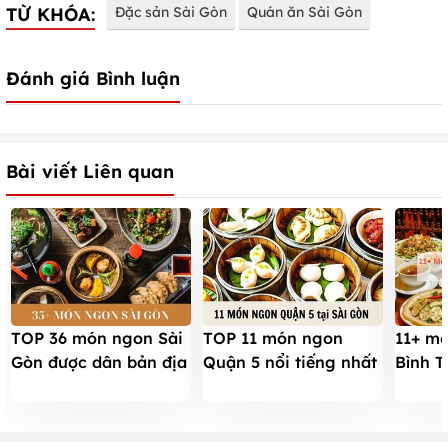
TỪ KHÓA:
Đặc sản Sài Gòn
Quán ăn Sài Gòn
Đánh giá Bình luận
Bài viết Liên quan
TOP 36 món ngon Sài
TOP 11 món ngon
11+ m
Gòn được dân bản địa
Quận 5 nổi tiếng nhất
Bình 
ĐỀ CỬ nhiều nhất cho
cho du khách lần đầu
khi du
du khách
đến Sài Gòn
2023