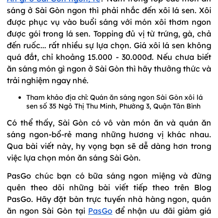
sáng ở Sài Gòn ngon thì phải nhắc đến xôi lá sen. Xôi
được phục vụ vào buổi sáng với món xôi thơm ngon
được gói trong lá sen. Topping đủ vị từ trứng, gà, chả
đến ruốc... rất nhiều sự lựa chọn. Giá xôi lá sen không
quá đắt, chỉ khoảng 15.000 - 30.000đ. Nếu chưa biết
ăn sáng món gì ngon ở Sài Gòn thì hãy thưởng thức và
trải nghiệm ngay nhé.
Tham khảo địa chỉ: Quán ăn sáng ngon Sài Gòn xôi lá
sen số 35 Ngô Thị Thu Minh, Phường 3, Quận Tân Bình
Có thể thấy, Sài Gòn có vô vàn món ăn và quán ăn
sáng ngon-bổ-rẻ mang những hương vị khác nhau.
Qua bài viết này, hy vọng bạn sẽ dễ dàng hơn trong
việc lựa chọn món ăn sáng Sài Gòn.
PasGo chúc bạn có bữa sáng ngon miệng và đừng
quên theo dõi những bài viết tiếp theo
trên Blog
PasGo. Hãy đặt bàn trực tuyến nhà hàng ngon, quán
ăn ngon Sài Gòn t
ại
PasGo
để nhận ưu đãi giảm giá