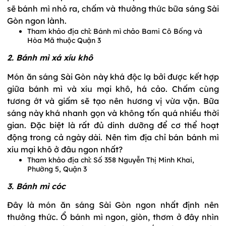
sẽ bánh mì nhỏ ra, chấm và thưởng thức bữa sáng Sài
Gòn ngon lành.
Tham khảo địa chỉ: Bánh mì chảo Bami Cô Bống và
Hòa Mã thuộc Quận 3
2. Bánh mì xá xíu khô
Món ăn sáng Sài Gòn này khá độc lạ bởi được kết hợp
giữa bánh mì và xíu mại khô, há cảo. Chấm cùng
tương ớt và giấm sẽ tạo nên hương vị vừa vặn. Bữa
sáng này khá nhanh gọn và không tốn quá nhiều thời
gian. Đặc biệt là rất đủ dinh dưỡng để cơ thể hoạt
động trong cả ngày dài. Nên tìm địa chỉ bán bánh mì
xíu mại khô ở đâu ngon nhất?
Tham khảo địa chỉ: Số 358 Nguyễn Thị Minh Khai,
Phường 5, Quận 3
3. Bánh mì cóc
Đây là món ăn sáng Sài Gòn ngon nhất định nên
thưởng thức. Ổ bánh mì ngon, giòn, thơm ở đây nhìn