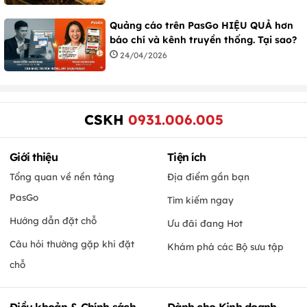
Quảng cáo trên PasGo HIỆU QUẢ hơn
báo chí và kênh truyền thống. Tại sao?
24/04/2026
CSKH
0931.006.005
Giới thiệu
Tiện ích
Tổng quan về nền tảng
Địa điểm gần bạn
PasGo
Tìm kiếm ngay
Hướng dẫn đặt chỗ
Ưu đãi đang Hot
Câu hỏi thường gặp khi đặt
Khám phá các Bộ sưu tập
chỗ
Điều khoản & Chính sách
Dành cho Kinh doanh