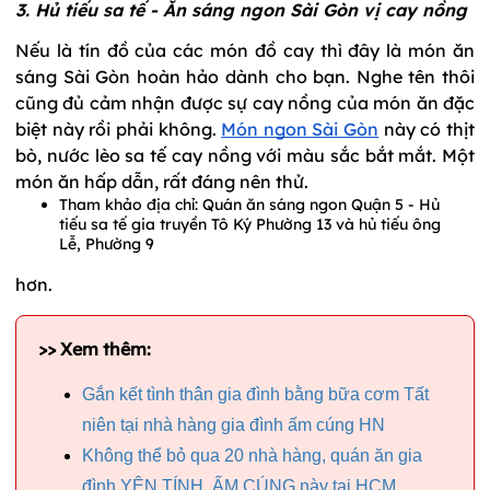
3. Hủ tiếu sa tế - Ăn sáng ngon Sài Gòn vị cay nồng
Nếu là tín đồ của các món đồ cay thì đây là món ăn
sáng Sài Gòn hoàn hảo dành cho bạn. Nghe tên thôi
cũng đủ cảm nhận được sự cay nồng của món ăn đặc
biệt này rồi phải không.
Món ngon Sài Gòn
này có thịt
bò, nước lèo sa tế cay nồng với màu sắc bắt mắt. Một
món ăn hấp dẫn, rất đáng nên thử.
Tham khảo địa chỉ: Quán ăn sáng ngon Quận 5 - Hủ
tiếu sa tế gia truyền Tô Ký Phường 13 và hủ tiếu ông
Lễ, Phường 9
hơn.
>> Xem thêm:
Gắn kết tình thân gia đình bằng bữa cơm Tất
niên tại nhà hàng gia đình ấm cúng HN
Không thể bỏ qua 20 nhà hàng, quán ăn gia
đình YÊN TÍNH, ẤM CÚNG này tại HCM