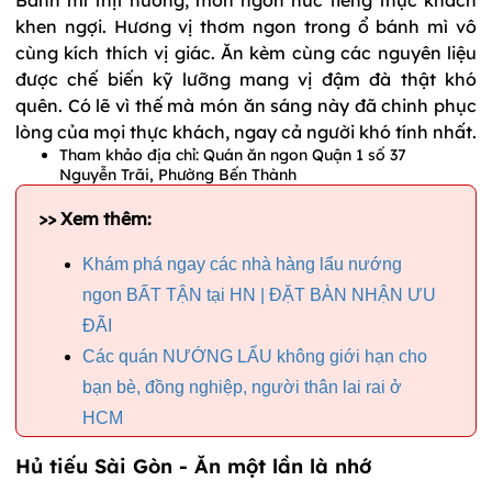
khen ngợi. Hương vị thơm ngon trong ổ bánh mì vô
cùng kích thích vị giác. Ăn kèm cùng các nguyên liệu
được chế biến kỹ lưỡng mang vị đậm đà thật khó
quên. Có lẽ vì thế mà món ăn sáng này đã chinh phục
lòng của mọi thực khách, ngay cả người khó tính nhất.
Tham khảo địa chỉ: Quán ăn ngon Quận 1 số 37
Nguyễn Trãi, Phường Bến Thành
>> Xem thêm:
Khám phá ngay các nhà hàng lẩu nướng
ngon BẤT TẬN tại HN | ĐẶT BÀN NHẬN ƯU
ĐÃI
Các quán NƯỚNG LẨU không giới hạn cho
bạn bè, đồng nghiệp, người thân lai rai ở
HCM
Hủ tiếu Sài Gòn - Ăn một lần là nhớ