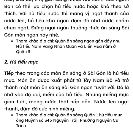
Bạn có thể lựa chọn hủ tiếu nước hoặc khô theo sở
thích. Với hủ tiếu nước thì mang vị ngọt thanh của
nước lèo, hủ tiếu khô ngon đậm đà nhớ nước chấm
chua ngọt. Đừng ngại ngần thưởng thức ăn sáng Sài
Gòn món ngon này nhé.
Tham khảo địa chỉ: Quán ăn sáng ngon gần đây như
Hủ tiếu Nam Vang Nhân Quán và Liến Húa nằm ở
Quận 3
2. Hủ tiếu mực
Tiếp theo trong các món ăn sáng ở Sài Gòn là hủ tiếu
mực. Món ăn được xuất phát từ Tây Nam Bộ và trở
thành một món ăn sáng Sài Gòn ngon tuyệt vời. Đó là
nhờ vào độ dai, mềm của hủ tiếu. Những miếng mực
giòn tươi, mọng nước thật hấp dẫn. Nước lèo ngọt
thanh, đậm đà cực nịnh miệng.
Tham khảo địa chỉ: Quán ăn sáng Quận 1 hủ tiếu mực
ông Huỳnh số 345 Nguyễn Trãi, Phường Nguyễn Cư
Trinh