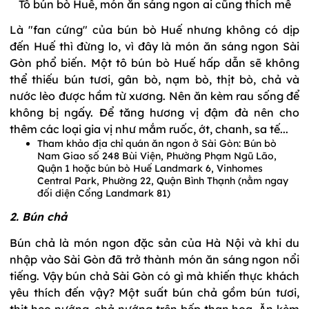
Tô bún bò Huế, món ăn sáng ngon ai cũng thích mê
Là "fan cứng" của bún bò Huế nhưng không có dịp
đến Huế thì đừng lo, vì đây là món ăn sáng ngon Sài
Gòn phổ biến. Một tô bún bò Huế hấp dẫn sẽ không
thể thiếu bún tươi, gân bò, nạm bò, thịt bò, chả và
nước lèo được hầm từ xương. Nên ăn kèm rau sống để
không bị ngấy. Để tăng hương vị đậm đà nên cho
thêm các loại gia vị như mắm ruốc, ớt, chanh, sa tế...
Tham khảo địa chỉ quán ăn ngon ở Sài Gòn: Bún bò
Nam Giao số 248 Bùi Viện, Phường Phạm Ngũ Lão,
Quận 1 hoặc bún bò Huế Landmark 6, Vinhomes
Central Park, Phường 22, Quận Bình Thạnh (nằm ngay
đối diện Cổng Landmark 81)
2. Bún chả
Bún chả là món ngon đặc sản của Hà Nội và khi du
nhập vào Sài Gòn đã trở thành món ăn sáng ngon nổi
tiếng. Vậy bún chả Sài Gòn có gì mà khiến thực khách
yêu thích đến vậy? Một suất bún chả gồm bún tươi,
thịt heo nướng, chả nướng trên bếp than hoa. Ăn kèm