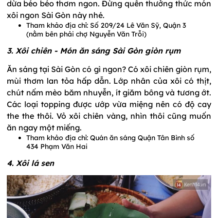
dừa béo béo thơm ngon. Đừng quên thưởng thức món
xôi ngon Sài Gòn này nhé.
Tham khảo địa chỉ: Số 209/24 Lê Văn Sỹ, Quận 3
(nằm bên phải chợ Nguyễn Văn Trỗi)
3. Xôi chiên - Món ăn sáng Sài Gòn giòn rụm
Ăn sáng tại Sài Gòn có gì ngon? Có xôi chiên giòn rụm,
mùi thơm lan tỏa hấp dẫn. Lớp nhân của xôi có thịt,
chút nấm mèo băm nhuyễn, ít giăm bông và tương ớt.
Các loại topping được ướp vừa miệng nên có độ cay
the the thôi. Vỏ xôi chiên vàng, nhìn thôi cũng muốn
ăn ngay một miếng.
Tham khảo địa chỉ: Quán ăn sáng Quận Tân Bình số
434 Phạm Văn Hai
4. Xôi lá sen