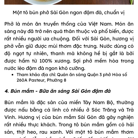
Một tô bún phở Sài Gòn ngon đậm đà, chuẩn vị
Phở là món ăn truyền thống của Việt Nam. Món ăn
sáng này đã trở nên quá thân thuộc và phổ biến, được
rất nhiều người ưa chuộng. Đối với Sài Gòn, hương vị
phở vẫn giữ được mùi thơm đặc trưng. Nước dùng có
độ ngọt tự nhiên, thanh mà không hề bị gắt là bởi
được hầm từ 100% xương. Sợi phở mềm hòa trong
nước lèo đậm đà ngon khó cưỡng.
Tham khảo địa chỉ: Quán ăn sáng Quận 3 phở Hòa số
260A Pasteur, Phường 8
4. Bún mắm - Bữa ăn sáng Sài Gòn đậm đà
Bún mắm là đặc sản của miền Tây Nam Bộ, thường
được nấu bằng cá linh có nhiều ở Sóc Trăng và Trà
Vinh. Hương vị của bún mắm Sài Gòn đã gây nghiện
rất nhiều thực khách. Trong tô bún mắm gồm có hải
sản, thịt heo, rau xanh. Với một tô bún mắm thơm