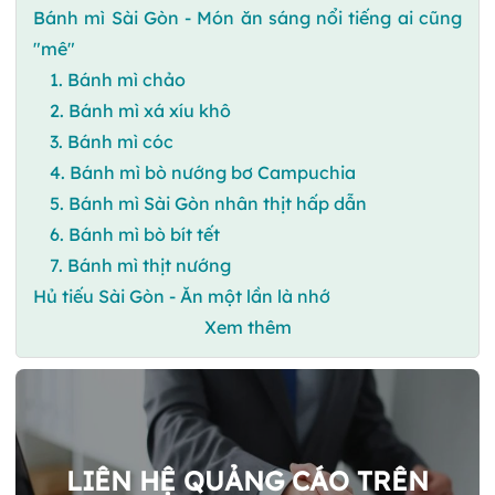
Bánh mì Sài Gòn - Món ăn sáng nổi tiếng ai cũng
"mê"
1. Bánh mì chảo
2. Bánh mì xá xíu khô
3. Bánh mì cóc
4. Bánh mì bò nướng bơ Campuchia
5. Bánh mì Sài Gòn nhân thịt hấp dẫn
6. Bánh mì bò bít tết
7. Bánh mì thịt nướng
Hủ tiếu Sài Gòn - Ăn một lần là nhớ
Xem thêm
LIÊN HỆ QUẢNG CÁO TRÊN