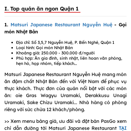
I. Top quán ăn ngon Quận 1
1.
Matsuri Japanese Restaurant Nguyễn Huệ
- Gọi
món Nhật Bản
Địa chỉ: Số 3,5,7 Nguyễn Huệ, P. Bến Nghé, Quận 1
Loại hình: Gọi món Nhật Bản
Khoảng giá: 250.000 - 300.000 đ/người
Phù hợp: Ăn gia đình, sinh nhật, liên hoan văn phòng,
hẹn hò, họp nhóm, tiếp khách...
Matsuri Japanese Restaurant Nguyễn Huệ mang món
ăn đậm chất Nhật Bản đến với Việt Nam để phục vụ
thực khách. Thực đơn của quán nổi bật với các món
ăn: oie Gras Wagyu Uramaki, Derakkusu Unagi
Uramaki, Sake Chizu Uramaki... Nhà hàng có phòng
riêng với sức chứa 12 khách/phòng.
>> Xem menu bảng giá, ưu đãi và đặt bàn PasGo xem
chỉ dẫn đường tới Matsuri Japanese Restaurant
TẠI