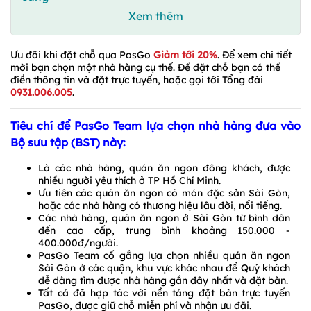
Xem thêm
Ưu đãi khi đặt chỗ qua PasGo
Giảm tới 20%
. Để xem chi tiết
mời bạn chọn một nhà hàng cụ thể. Để đặt chỗ bạn có thể
điền thông tin và đặt trực tuyến, hoặc gọi tới Tổng đài
0931.006.005
.
Tiêu chí để PasGo Team lựa chọn nhà hàng đưa vào
Bộ sưu tập (BST) này:
Là các nhà hàng, quán ăn ngon đông khách, được
nhiều người yêu thích ở TP Hồ Chí Minh.
Ưu tiên các quán ăn ngon có món đặc sản Sài Gòn,
hoặc các nhà hàng có thương hiệu lâu đời, nổi tiếng.
Các nhà hàng, quán ăn ngon ở Sài Gòn từ bình dân
đến cao cấp, trung bình khoảng 150.000 -
400.000đ/người.
PasGo Team cố gắng lựa chọn nhiều quán ăn ngon
Sài Gòn ở các quận, khu vực khác nhau để Quý khách
dễ dàng tìm được nhà hàng gần đây nhất và đặt bàn.
Tất cả đã hợp tác với nền tảng đặt bàn trực tuyến
PasGo, được giữ chỗ miễn phí và nhận ưu đãi.