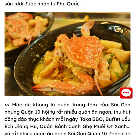
sản tươi được nhập từ Phú Quốc.
>> Mặc dù không là quận trung tâm của Sài Gòn
nhưng Quận 10 hội tụ rất nhiều quán ăn ngon, thu hút
đông đảo thực khách mỗi ngày. Taka BBQ, Buffet Lẩu
Ếch Jiang Hu, Quán Bánh Canh Ghẹ Muối Ớt Xanh...
và rất nhiều quán ăn ngon Sài Gòn Quận 10 đang chờ