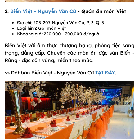
2.
Biển Việt - Nguyễn Văn Cừ
- Quán ăn món Việt
Địa chỉ: 205-207 Nguyễn Văn Cừ, P. 3, Q. 5
Loại hình: Gọi món Việt
Khoảng giá: 220.000 - 300.000 đ/người
Biển Việt với ẩm thực thượng hạng, phòng tiệc sang
trọng, đẳng cấp. Chuyên các món ăn đặc sản Biển -
Rừng - đặc sản vùng, miền theo mùa.
>> Đặt bàn Biển Việt - Nguyễn Văn Cừ
TẠI ĐÂY
.