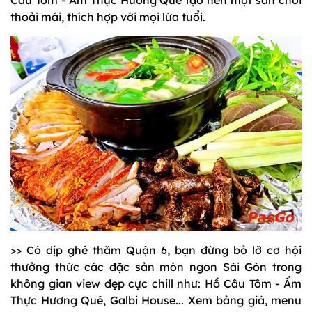
Câu Tôm - Ẩm Thực Hương Quê tạo nên một sân chơi
thoải mái, thích hợp với mọi lứa tuổi.
>> Có dịp ghé thăm Quận 6, bạn đừng bỏ lỡ cơ hội
thưởng thức các đặc sản món ngon Sài Gòn trong
không gian view đẹp cực chill như: Hồ Câu Tôm - Ẩm
Thực Hương Quê, Galbi House... Xem bảng giá, menu