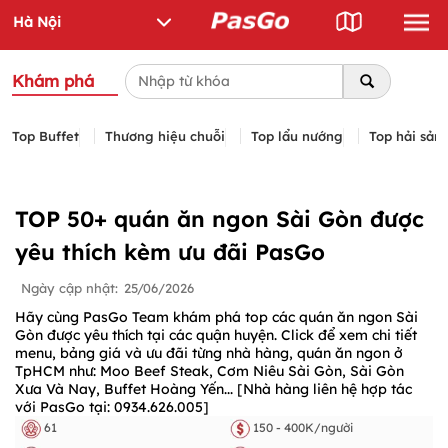
Khám phá
Top Buffet
Thương hiệu chuỗi
Top lẩu nướng
Top hải sản
TOP 50+ quán ăn ngon Sài Gòn được
yêu thích kèm ưu đãi PasGo
Ngày cập nhật:
25/06/2026
Hãy cùng PasGo Team khám phá top các quán ăn ngon Sài
Gòn được yêu thích tại các quận huyện. Click để xem chi tiết
menu, bảng giá và ưu đãi từng nhà hàng, quán ăn ngon ở
TpHCM như: Moo Beef Steak, Cơm Niêu Sài Gòn, Sài Gòn
Xưa Và Nay, Buffet Hoàng Yến... [Nhà hàng liên hệ hợp tác
với PasGo tại: 0934.626.005]
61
150 - 400K/người