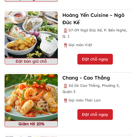
Hoàng Yến Cuisine – Ngô
Đức Kế
07-09 Ngô Đức Kế, P. Bến Nghé,
Q. 1
Gọi món Việt
Đặt chỗ ngay
Đặt bàn giữ chỗ
Chang - Cao Thắng
Số 06 Cao Thắng, Phường 5,
Quận 3
Gọi món Thái Lan
Đặt chỗ ngay
Giảm tới 20%