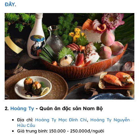
ĐÂY
.
2.
Hoàng Ty
- Quán ăn đặc sản Nam Bộ
Địa chỉ:
Hoàng Ty Mạc Đĩnh Chi
,
Hoàng Ty Nguyễn
Hữu Cầu
Giá trung bình: 150.000 - 250.000đ/người