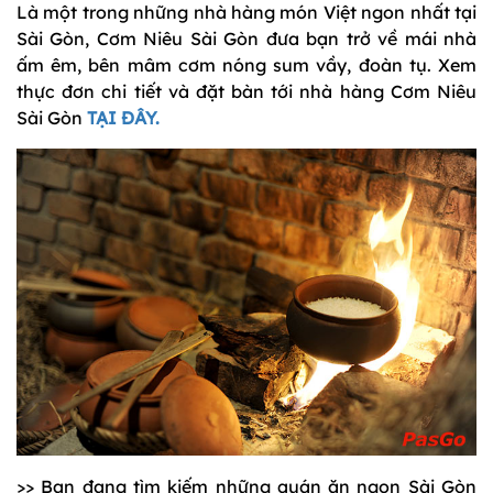
Là một trong những nhà hàng món Việt ngon nhất tại
Sài Gòn, Cơm Niêu Sài Gòn đưa bạn trở về mái nhà
ấm êm, bên mâm cơm nóng sum vầy, đoàn tụ. Xem
thực đơn chi tiết và đặt bàn tới nhà hàng Cơm Niêu
Sài Gòn
TẠI ĐÂY.
>> Bạn đang tìm kiếm những quán ăn ngon Sài Gòn