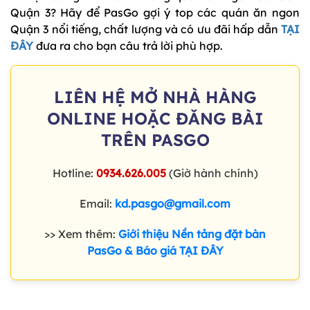
Quận 3? Hãy để PasGo gợi ý top các quán ăn ngon
Quận 3 nổi tiếng, chất lượng và có ưu đãi hấp dẫn
TẠI
ĐÂY
đưa ra cho bạn câu trả lời phù hợp.
LIÊN HỆ MỞ NHÀ HÀNG
ONLINE HOẶC ĐĂNG BÀI
TRÊN PASGO
Hotline:
0934.626.005
(Giờ hành chính)
Email:
kd.pasgo@gmail.com
>> Xem thêm:
Giới thiệu Nền tảng đặt bàn
PasGo & Báo giá TẠI ĐÂY