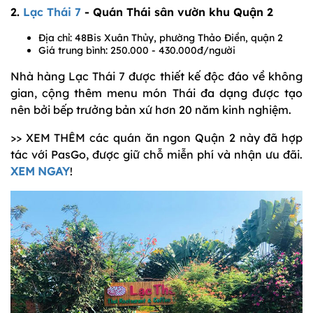
2.
Lạc Thái 7
- Quán Thái sân vườn khu Quận 2
Địa chỉ: 48Bis Xuân Thủy, phường Thảo Điền, quận 2
Giá trung bình: 250.000 - 430.000đ/người
Nhà hàng Lạc Thái 7 được thiết kế độc đáo về không
gian, cộng thêm menu món Thái đa dạng được tạo
nên bởi bếp trưởng bản xứ hơn 20 năm kinh nghiệm.
>> XEM THÊM các quán ăn ngon Quận 2 này đã hợp
tác với PasGo, được giữ chỗ miễn phí và nhận ưu đãi.
XEM NGAY
!