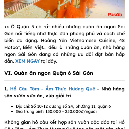
>> Ở Quận 5 có rất nhiều những quán ăn ngon Sài
Gòn nổi tiếng nhờ thực đơn phong phú và cách chế
biến đa dạng. Hoàng Yến Vietnamese Cuisine, 48
Hotpot, Biển Việt... đều là những quán ăn, nhà hàng
ngon Sài Gòn đang có những ưu đãi đặt bàn hấp
dẫn.
XEM NGAY
tại đây.
VI. Quán ăn ngon Quận 6 Sài Gòn
1.
Hồ Câu Tôm - Ẩm Thực Hương Quê
- Nhà hàng
sân vườn vừa ăn, vừa giải trí
Địa chỉ: Số 10-12 đường số 24, phường 11, quận 6
Giá trung bình: 150.000 - 250.000đ/người
Không gian hồ câu kết hợp sân vườn độc đáo tại Hồ