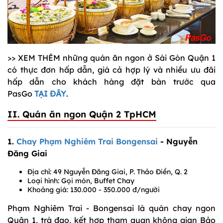
>> XEM THÊM những quán ăn ngon ở Sài Gòn Quận 1
có thực đơn hấp dẫn, giá cả hợp lý và nhiều ưu đãi
hấp dẫn cho khách hàng đặt bàn trước qua
PasGo
TẠI ĐÂY
.
II. Quán ăn ngon Quận 2 TpHCM
1.
Chay Phạm Nghiêm Trai Bongensai
- Nguyễn
Đăng Giai
Địa chỉ: 49 Nguyễn Đăng Giai, P. Thảo Điền, Q. 2
Loại hình: Gọi món, Buffet Chay
Khoảng giá: 130.000 - 350.000 đ/người
Phạm Nghiêm Trai - Bongensai là quán chay ngon
Quận 1, trà đạo, kết hợp tham quan không gian Bảo