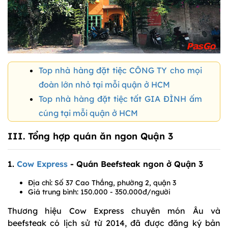
Top nhà hàng đặt tiệc CÔNG TY cho mọi
đoàn lớn nhỏ tại mỗi quận ở HCM
Top nhà hàng đặt tiệc tất GIA ĐÌNH ấm
cúng tại mỗi quận ở HCM
III. Tổng hợp quán ăn ngon Quận 3
1.
Cow Express
- Quán Beefsteak ngon ở Quận 3
Địa chỉ: Số 37 Cao Thắng, phường 2, quận 3
Giá trung bình: 150.000 - 350.000đ/người
Thương hiệu Cow Express chuyên món Âu và
beefsteak có lịch sử từ 2014, đã được đăng ký bản