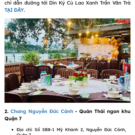
chỉ dẫn đường tới Dìn Ký Cù Lao Xanh Trần Văn Trà
TẠI ĐÂY
.
2.
Chang Nguyễn Đức Cảnh
- Quán Thái ngon khu
Quận 7
Địa chỉ: Số SB8-1 Mỹ Khánh 2, Nguyễn Đức Cảnh,
Quận 7