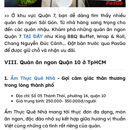
>> Ở khu vực Quận 7, bạn dễ dàng tìm thấy nhiều
quán ăn ngon Sài Gòn. Từ nhà hàng sang trọng cho
đến các quán nhậu. Khám phá những quán ăn ngon
Quận 7
TẠI ĐÂY
như King BBQ Buffet, Wrap & Roll,
Chang Nguyễn Đức Cảnh... Đặt bàn trước qua PasGo
để được giữ chỗ và nhận ưu đãi.
VIII. Quán ăn ngon Quận 10 ở TpHCM
1.
Ẩm Thực Quê Nhà
- Gợi cảm giác thân thương
trong lòng thành phố
Địa chỉ: Số 05 Thành Thái, phường 14, quận 10
Giá trung bình: 250.000- 350.000đ/người
Ẩm Thực Quê Nhà mang tới thực đơn đa dạng, món
ăn ngon, độc đáo nhờ sự kết hợp giữa hương vị thuần
Việt cùng những cá tính rất riêng của quán.