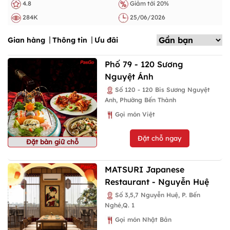
4.8
Giảm tới 20%
284K
25/06/2026
Gian hàng
Thông tin
Ưu đãi
Phố 79 - 120 Sương
Nguyệt Ánh
Số 120 - 120 Bis Sương Nguyệt
Anh, Phường Bến Thành
Gọi món Việt
Đặt chỗ ngay
Đặt bàn giữ chỗ
MATSURI Japanese
Restaurant - Nguyễn Huệ
Số 3,5,7 Nguyễn Huệ, P. Bến
Nghé,Q. 1
Gọi món Nhật Bản