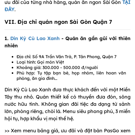
ưu đãi của từng nhà hàng, quán ăn ngon Sài Gòn
TẠI
ĐÂY
.
VII. Địa chỉ quán ngon Sài Gòn Quận 7
1.
Dìn Ký Cù Lao Xanh
- Quán ăn gần gũi với thiên
nhiên
Địa chỉ: Số 9A Trần Văn Trà, P. Tân Phong, Quận 7
Loại hình: Gọi món Việt
Khoảng giá: 300.000 - 500.000 đ/người
Phù hợp: Tụ tập bạn bè, họp nhóm, liên hoan văn
phòng, ăn gia đình...
Dìn Ký Cù Lao Xanh đưa thực khách đến với một Miền
Tây thu nhỏ. Quán thiết kế có thuyền đưa đón, sông
nước hữu tình. Không gian đãi tiệc đa dạng từ sảnh
lớn, phòng riêng, chòi lá. Menu siêu phong phú, 3 miền
hội tụ, hợp khẩu vị mọi thế hệ.
>> Xem menu bảng giá, ưu đãi và đặt bàn PasGo xem