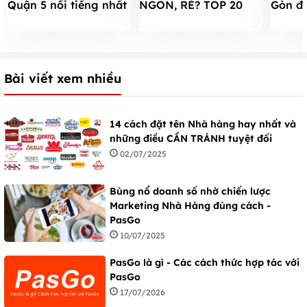
Quận 5 nổi tiếng nhất
NGON, RẺ? TOP 20
Gòn đư
cho du khách lần đầu
nổi tiếng này là câu
ĐỀ CỬ 
đến Sài Gòn
trả lời
du kh
Bài viết xem nhiều
14 cách đặt tên Nhà hàng hay nhất và
những điều CẦN TRÁNH tuyệt đối
02/07/2025
Bùng nổ doanh số nhờ chiến lược
Marketing Nhà Hàng đúng cách -
PasGo
10/07/2025
PasGo là gì - Các cách thức hợp tác với
PasGo
17/07/2026