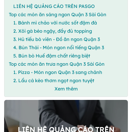
LIÊN HỆ QUẢNG CÁO TRÊN PASGO
Top các món ăn sáng ngon Quận 3 Sài Gòn
1. Bánh mì chảo với nước sốt đậm đà
2. Xôi gà béo ngậy, đầy đủ topping
3. Hủ tiếu bò viên - Đồ ăn ngon Quận 3
4. Bún Thái - Món ngon nổi tiếng Quận 3
5. Bún bò Huế đậm chất riêng biệt
Top các món ăn trưa ngon Quận 3 Sài Gòn
1. Pizza - Món ngon Quận 3 sang chảnh
2. Lẩu cá kèo thơm ngọt ngon tuyệt
Xem thêm
LIÊN HỆ QUẢNG CÁO TRÊN