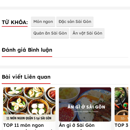
TỪ KHÓA:
Món ngon
Đặc sản Sài Gòn
Quán ăn Sài Gòn
Ăn vặt Sài Gòn
Đánh giá Bình luận
Bài viết Liên quan
TOP 11 món ngon
Ăn gì ở Sài Gòn
TOP 3