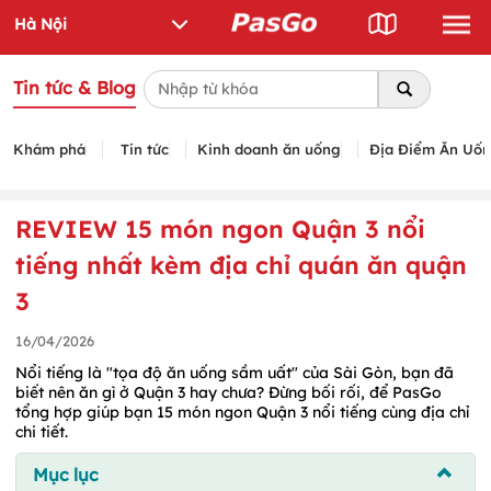
Tin tức & Blog
Khám phá
Tin tức
Kinh doanh ăn uống
Địa Điểm Ăn Uố
REVIEW 15 món ngon Quận 3 nổi
tiếng nhất kèm địa chỉ quán ăn quận
3
16/04/2026
Nổi tiếng là "tọa độ ăn uống sầm uất" của Sài Gòn, bạn đã
biết nên ăn gì ở Quận 3 hay chưa? Đừng bối rối, để PasGo
tổng hợp giúp bạn 15 món ngon Quận 3 nổi tiếng cùng địa chỉ
chi tiết.
Mục lục