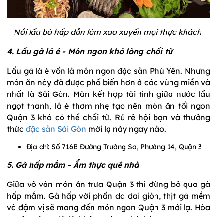
Nồi lẩu bò hấp dẫn làm xao xuyến mọi thực khách
4. Lẩu gà lá é - Món ngon khó lòng chối từ
Lẩu gà lá é vốn là món ngon đặc sản Phú Yên. Nhưng
món ăn này đã được phổ biến hơn ở các vùng miền và
nhất là Sài Gòn. Màn kết hợp tài tình giữa nước lẩu
ngọt thanh, lá é thơm nhẹ tạo nên món ăn tối ngon
Quận 3 khó có thể chối từ. Rủ rê hội bạn và thưởng
thức
đặc sản Sài Gòn
mới lạ này ngay nào.
Địa chỉ: Số 716B Đường Trường Sa, Phường 14, Quận 3
5. Gà hấp mắm - Ẩm thực quê nhà
Giữa vô vàn món ăn trưa Quận 3 thì đừng bỏ qua gà
hấp mắm. Gà hấp với phần da dai giòn, thịt gà mềm
và đậm vị sẽ mang đến món ngon Quận 3 mới lạ. Hòa