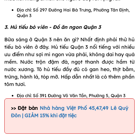
Địa chỉ: Số 297 Đường Hai Bà Trưng, Phường Tân Định,
​​Quận 3
3. Hủ tiếu bò viên - Đồ ăn ngon Quận 3
Bữa sáng ở Quận 3 nên ăn gì? Nhất định phải thử hủ
tiếu bò viên ở đây. Hủ tiếu Quận 3 nổi tiếng với nhiều
ưu điểm như sợi mì ngon vừa phải, không dai hay quá
mềm. Nước trộn đậm đà, ngọt thanh được hầm từ
nước xương. Tô hủ tiếu đầy đủ có gan heo, thịt bằm,
trứng, hành lá, tóp mỡ. Hấp dẫn nhất là có thêm phần
tôm tươi.
Địa chỉ: Số 391 Đường Võ Văn Tần, Phường 5, Quận 3
>> Đặt bàn
Nhà hàng Việt Phố 45,47,49 Lê Quý
Đôn | GIẢM 15% khi đặt tiệc