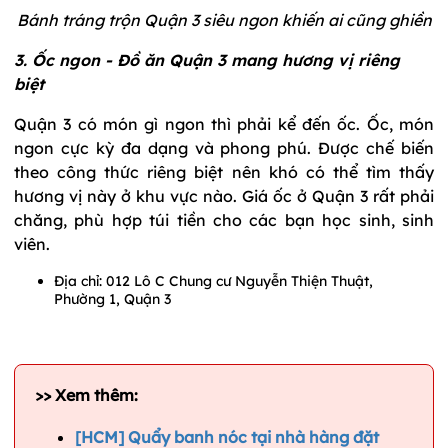
Bánh tráng trộn Quận 3 siêu ngon khiến ai cũng ghiền
3. Ốc ngon - Đồ ăn Quận 3 mang hương vị riêng
biệt
Quận 3 có món gì ngon thì phải kể đến ốc. Ốc, món
ngon cực kỳ đa dạng và phong phú. Được chế biến
theo công thức riêng biệt nên khó có thể tìm thấy
hương vị này ở khu vực nào. Giá ốc ở Quận 3 rất phải
chăng, phù hợp túi tiền cho các bạn học sinh, sinh
viên.
Địa chỉ: 012 Lô C Chung cư Nguyễn Thiện Thuật,
Phường 1, Quận 3
>> Xem thêm:
[HCM] Quẩy banh nóc tại nhà hàng đặt