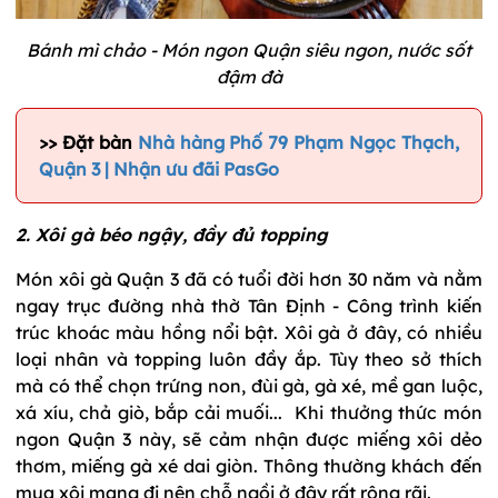
Bánh mì chảo - Món ngon Quận siêu ngon, nước sốt
đậm đà
>> Đặt bàn
Nhà hàng Phố 79 Phạm Ngọc Thạch,
Quận 3 | Nhận ưu đãi PasGo
2. Xôi gà béo ngậy, đầy đủ topping
Món xôi gà Quận 3 đã có tuổi đời hơn 30 năm và nằm
ngay trục đường nhà thờ Tân Định - Công trình kiến
trúc khoác màu hồng nổi bật. Xôi gà ở đây, có nhiều
loại nhân và topping luôn đầy ắp. Tùy theo sở thích
mà có thể chọn trứng non, đùi gà, gà xé, mề gan luộc,
xá xíu, chả giò, bắp cải muối... Khi thưởng thức món
ngon Quận 3 này, sẽ cảm nhận được miếng xôi dẻo
thơm, miếng gà xé dai giòn. Thông thường khách đến
mua xôi mang đi nên chỗ ngồi ở đây rất rộng rãi.