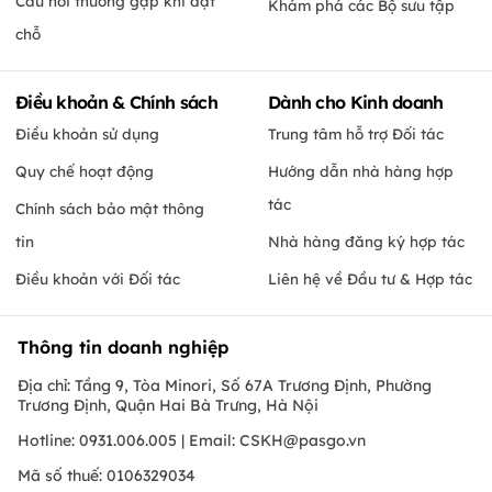
Câu hỏi thường gặp khi đặt
Khám phá các Bộ sưu tập
chỗ
Điều khoản & Chính sách
Dành cho Kinh doanh
Điều khoản sử dụng
Trung tâm hỗ trợ Đối tác
Quy chế hoạt động
Hướng dẫn nhà hàng hợp
tác
Chính sách bảo mật thông
tin
Nhà hàng đăng ký hợp tác
Điều khoản với Đối tác
Liên hệ về Đầu tư & Hợp tác
Thông tin doanh nghiệp
Địa chỉ: Tầng 9, Tòa Minori, Số 67A Trương Định, Phường
Trương Định, Quận Hai Bà Trưng, Hà Nội
Hotline: 0931.006.005 | Email:
CSKH@pasgo.vn
Mã số thuế: 0106329034