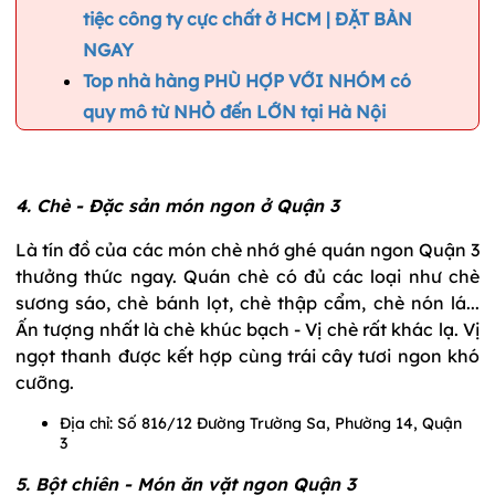
tiệc công ty cực chất ở HCM | ĐẶT BÀN
NGAY
Top nhà hàng PHÙ HỢP VỚI NHÓM có
quy mô từ NHỎ đến LỚN tại Hà Nội
4. Chè - Đặc sản món ngon ở Quận 3
Là tín đồ của các món chè nhớ ghé quán ngon Quận 3
thưởng thức ngay. Quán chè có đủ các loại như chè
sương sáo, chè bánh lọt, chè thập cẩm, chè nón lá...
Ấn tượng nhất là chè khúc bạch - Vị chè rất khác lạ. Vị
ngọt thanh được kết hợp cùng trái cây tươi ngon khó
cưỡng.
Địa chỉ: Số 816/12 Đường Trường Sa, Phường 14, Quận
3
5. Bột chiên - Món ăn vặt ngon Quận 3