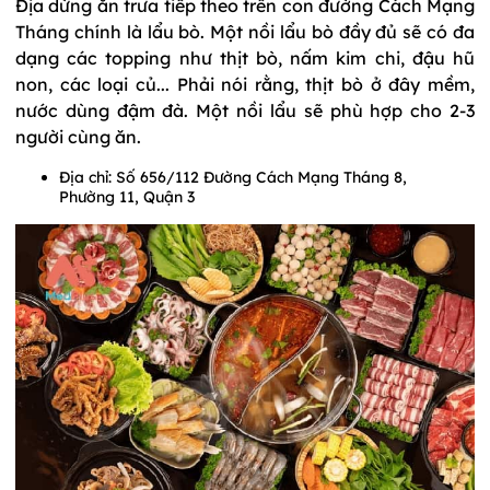
Địa dừng ăn trưa tiếp theo trên con đường Cách Mạng
Tháng chính là lẩu bò. Một nồi lẩu bò đầy đủ sẽ có đa
dạng các topping như thịt bò, nấm kim chi, đậu hũ
non, các loại củ... Phải nói rằng, thịt bò ở đây mềm,
nước dùng đậm đà. Một nồi lẩu sẽ phù hợp cho 2-3
người cùng ăn.
Địa chỉ: Số 656/112 Đường Cách Mạng Tháng 8,
Phường 11, Quận 3