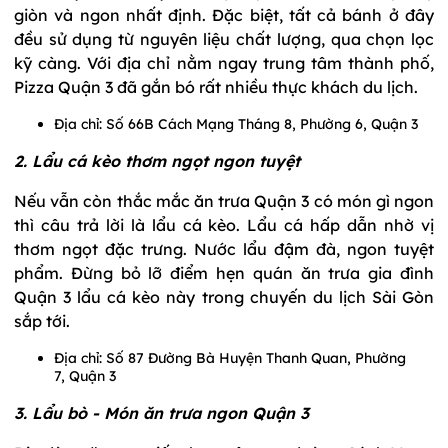
giòn và ngon nhất định. Đặc biệt, tất cả bánh ở đây
đều sử dụng từ nguyên liệu chất lượng, qua chọn lọc
kỹ càng. Với địa chỉ nằm ngay trung tâm thành phố,
Pizza Quận 3 đã gắn bó rất nhiều thực khách du lịch.
Địa chỉ: Số 66B Cách Mạng Tháng 8, Phường 6, Quận 3
2. Lẩu cá kèo thơm ngọt ngon tuyệt
Nếu vẫn còn thắc mắc ăn trưa Quận 3 có món gì ngon
thì câu trả lời là lẩu cá kèo. Lẩu cá hấp dẫn nhờ vị
thơm ngọt đặc trưng. Nước lẩu đậm đà, ngon tuyệt
phẩm. Đừng bỏ lỡ điểm hẹn quán ăn trưa gia đình
Quận 3 lẩu cá kèo này trong chuyến du lịch Sài Gòn
sắp tới.
Địa chỉ: Số 87 Đường Bà Huyện Thanh Quan, Phường
7, Quận 3
3. Lẩu bò - Món ăn trưa ngon Quận 3