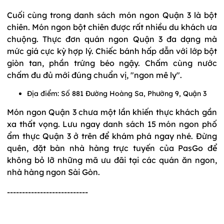
Cuối cùng trong danh sách món ngon Quận 3 là bột
chiên. Món ngon bột chiên được rất nhiều du khách ưa
chuộng. Thực đơn quán ngon Quận 3 đa dạng mà
mức giá cực kỳ hợp lý. Chiếc bánh hấp dẫn với lớp bột
giòn tan, phần trứng béo ngậy. Chấm cùng nước
chấm đu đủ mới đúng chuẩn vị, "ngon mê ly".
Địa điểm: Số 881 Đường Hoàng Sa, Phường 9, Quận 3
Món ngon Quận 3 chưa một lần khiến thực khách gần
xa thất vọng. Lưu ngay danh sách 15 món ngon phố
ẩm thực Quận 3 ở trên để khám phá ngay nhé. Đừng
quên, đặt bàn nhà hàng trực tuyến của PasGo để
không bỏ lỡ những mã ưu đãi tại các quán ăn ngon,
nhà hàng ngon Sài Gòn.
---------------------------