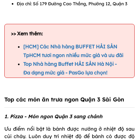
Địa chỉ: Số 179 Đường Cao Thắng, Phường 12, Quận 3
>> Xem thêm:
[HCM] Các Nhà hàng BUFFET HẢI SẢN
TpHCM tươi ngon nhiều mức giá và ưu đãi
Top Nhà hàng Buffet HẢI SẢN Hà Nội -
Đa dạng mức giá - PasGo lựa chọn!
Top các món ăn trưa ngon Quận 3 Sài Gòn
1. Pizza - Món ngon Quận 3 sang chảnh
Ưu điểm nổi bật là bánh được nướng ở nhiệt độ sau
củi cháy. Luôn duy trì nhiệt độ để bánh có được độ