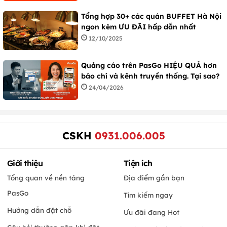
Tổng hợp 30+ các quán BUFFET Hà Nội
ngon kèm ƯU ĐÃI hấp dẫn nhất
12/10/2025
Quảng cáo trên PasGo HIỆU QUẢ hơn
báo chí và kênh truyền thống. Tại sao?
24/04/2026
CSKH
0931.006.005
Giới thiệu
Tiện ích
Tổng quan về nền tảng
Địa điểm gần bạn
PasGo
Tìm kiếm ngay
Hướng dẫn đặt chỗ
Ưu đãi đang Hot