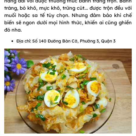
hàng dài với được thưởng thức bánh tráng trộn. Bánh
tráng, bò khô, mực khô, trứng cút... được trộn đều với
muối hoặc sa tế tùy chọn. Nhưng đảm bảo khi chế
biến sẽ ngon dưới mọi hình thức, khiến ai cũng ghiền
đó nha.
Địa chỉ: Số 140 Đường Bàn Cờ, Phường 3, Quận 3