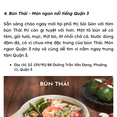
4. Bún Thái - Món ngon nổi tiếng Quận 3
Sẵn sàng chào ngày mới tại phố thị Sài Gòn với tôm
bún Thái thì còn gì tuyệt vời hơn. Một tô bún sẽ có
tôm, giò tươi, mực, thịt bò, ớt nhồi chả cá. Nước dùng
đậm đà, có vị chua nhẹ đặc trưng của bún Thái. Món
ngon Quận 3 này vô cùng dễ tìm vì nằm ngay trung
tâm Quận 3.
Địa chỉ: Số 159/90/88 Đường Trần Văn Đang, Phường
11, Quận 3