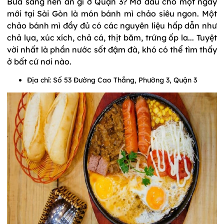
Bữa sáng nên ăn gì ở Quận 3? Mở đầu cho một ngày
mới tại Sài Gòn là món bánh mì chảo siêu ngon. Một
chảo bánh mì đầy đủ có các nguyên liệu hấp dẫn như
chả lụa, xúc xích, chả cá, thịt băm, trứng ốp la... Tuyệt
vời nhất là phần nước sốt đậm đà, khó có thể tìm thấy
ở bất cứ nơi nào.
Địa chỉ: Số 53 Đường Cao Thắng, Phường 3, Quận 3