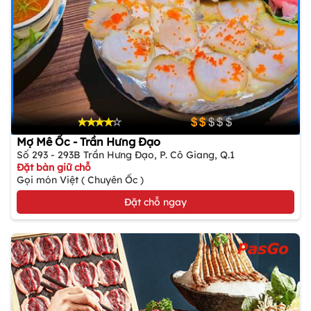
Mợ Mê Ốc - Trần Hưng Đạo
Số 293 - 293B Trần Hưng Đạo, P. Cô Giang, Q.1
Đặt bàn giữ chỗ
Gọi món Việt ( Chuyên Ốc )
Đặt chỗ ngay