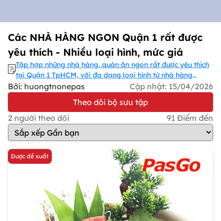
Các NHÀ HÀNG NGON Quận 1 rất được
yêu thích - Nhiều loại hình, mức giá
Tập hợp những nhà hàng, quán ăn ngon rất được yêu thích
tại Quận 1 TpHCM, với đa dạng loại hình từ nhà hàng
buffet đến gọi món, từ nhà hàng món Nhật, Hàn, Thái đến
Bởi: huongtnonepas
Cập nhật:
15/04/2026
các quán hải sản, pizza, steak, mì Ý, món Âu,... Đa dạng
Theo dõi bộ sưu tập
mức giá bình dân đến cao cấp. Khám phá và đặt bàn
PasGo để nhận ưu đãi mới nhất nha!
2
người theo dõi
91
Điểm đến
Được đề xuất