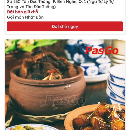
Số 23C Tôn Đức Thắng, P. Bến Nghé, Q. 1 (Ngã Tư Lý Tự
Trọng và Tôn Đức Thắng)
Đặt bàn giữ chỗ
Gọi món Nhật Bản
Đặt chỗ ngay