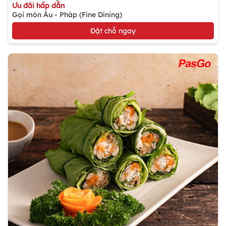
Ưu đãi hấp dẫn
Gọi món Âu - Pháp (Fine Dining)
Đặt chỗ ngay