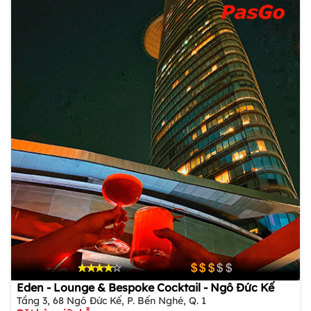
Eden - Lounge & Bespoke Cocktail - Ngô Đức Kế
Tầng 3, 68 Ngô Đức Kế, P. Bến Nghé, Q. 1