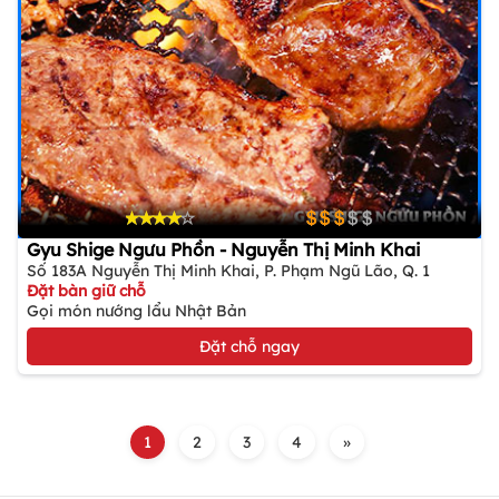
Gyu Shige Ngưu Phồn - Nguyễn Thị Minh Khai
Số 183A Nguyễn Thị Minh Khai, P. Phạm Ngũ Lão, Q. 1
Đặt bàn giữ chỗ
Gọi món nướng lẩu Nhật Bản
Đặt chỗ ngay
1
2
3
4
»