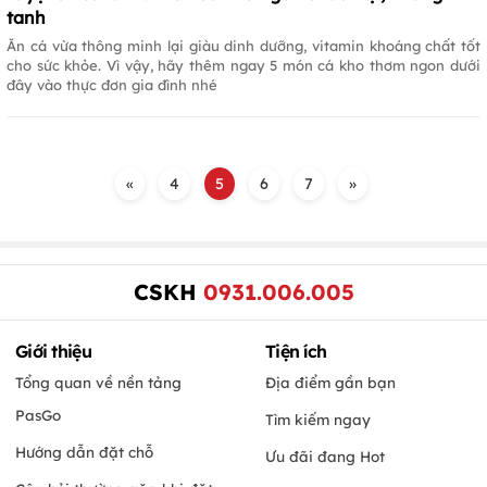
tanh
Ăn cá vừa thông minh lại giàu dinh dưỡng, vitamin khoáng chất tốt
cho sức khỏe. Vì vậy, hãy thêm ngay 5 món cá kho thơm ngon dưới
đây vào thực đơn gia đình nhé
«
4
5
6
7
»
CSKH
0931.006.005
Giới thiệu
Tiện ích
Tổng quan về nền tảng
Địa điểm gần bạn
PasGo
Tìm kiếm ngay
Hướng dẫn đặt chỗ
Ưu đãi đang Hot