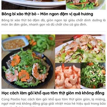
Bông bí xào thịt bò – Món ngon đậm vị quê hương
Bông bí xào thịt bò đậm đà, giòn ngon lại giàu chất dinh dưỡng là
món ăn đơn giản, nhanh gọn và đủ chất cho cả gia đình.
Học cách làm gỏi khổ qua tôm thịt giòn mà không đắng
Cùng PasGo học cách làm gỏi khổ qua tôm thịt giòn giòn, lạ miệng,
ngọt mát mà không đắng giúp giải nhiệt mùa hè hiệu quả trong bữa