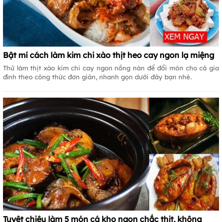
Bật mí cách làm kim chi xào thịt heo cay ngon lạ miệng
Thử làm thịt xào kim chi cay ngon nồng nàn để đổi món cho cả gia
đình theo công thức đơn giản, nhanh gọn dưới đây bạn nhé.
Tuyệt chiêu làm 5 món cá kho ngon chắc thịt, không