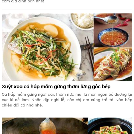
cơm gia đình bạn nhé!
Xuýt xoa cá hấp mắm gừng thơm lừng góc bếp
Cá hấp mắm gừng ngọt dai, thơm nức mũi là món ngon bổ dưỡng lại
cực kì dễ làm. Nhân dịp nghỉ lễ, các chị em cùng trổ tài vào bếp
chiêu đãi cả nhà nhé.