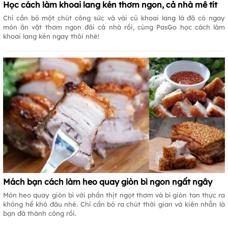
Học cách làm khoai lang kén thơm ngon, cả nhà mê tít
Chỉ cần bỏ một chút công sức và vài củ khoai lang là đã có ngay
món ăn vặt thơm ngon đãi cả nhà rồi, cùng PasGo học cách làm
khoai lang kén ngay thôi nhé!
Mách bạn cách làm heo quay giòn bì ngon ngất ngây
Món heo quay giòn bì với phần thịt ngọt thơm và bì giòn tan thực ra
không hề khó đâu nhé. Chỉ cần bỏ ra chút thời gian và kiên nhẫn là
bạn đã thành công rồi.