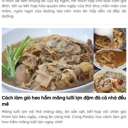
vì món dễ làm nhưng ăn cực kỳ ngon, rất thích hợp cho bữa cơm gia
đình. Với sự kết hợp hòa quyện béo ngậy của thịt kho, mằn mặn của
mắm, ngòn ngọt của đường tạo nên món ăn hấp dẫn và đầy đủ
dưỡng.
Cách làm giò heo hầm măng lưỡi lợn đậm đà cả nhà đều
mê
Măng lưỡi lợn với thớ măng dày, ăn sần sật, kết hợp với chân giò
thơm bùi béo ngậy, càng ăn càng mê. Cùng PasGo học cách làm giò
heo hầm măng lưỡi lợn ngay nhé!