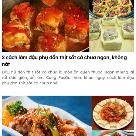
2 cách làm đậu phụ dồn thịt sốt cà chua ngon, không
nát
Đậu hũ dồn thịt sốt cà chua là món ăn quen thuộc, ngon miệng lại
rất đơn giản, dễ làm. Cùng PasGo tham khảo ngay cách làm đậu
phụ dồn thịt sốt cà chua nhé!