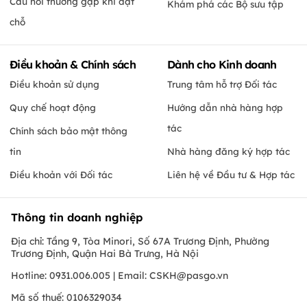
Câu hỏi thường gặp khi đặt
Khám phá các Bộ sưu tập
chỗ
Điều khoản & Chính sách
Dành cho Kinh doanh
Điều khoản sử dụng
Trung tâm hỗ trợ Đối tác
Quy chế hoạt động
Hướng dẫn nhà hàng hợp
tác
Chính sách bảo mật thông
tin
Nhà hàng đăng ký hợp tác
Điều khoản với Đối tác
Liên hệ về Đầu tư & Hợp tác
Thông tin doanh nghiệp
Địa chỉ: Tầng 9, Tòa Minori, Số 67A Trương Định, Phường
Trương Định, Quận Hai Bà Trưng, Hà Nội
Hotline: 0931.006.005 | Email:
CSKH@pasgo.vn
Mã số thuế: 0106329034