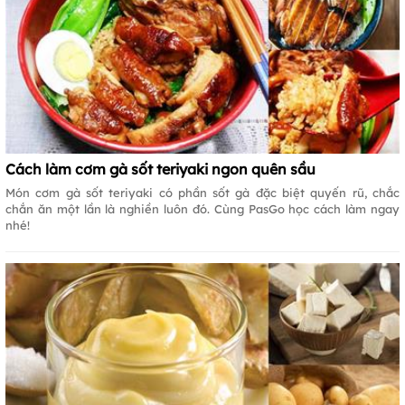
Cách làm cơm gà sốt teriyaki ngon quên sầu
Món cơm gà sốt teriyaki có phần sốt gà đặc biệt quyến rũ, chắc
chắn ăn một lần là nghiền luôn đó. Cùng PasGo học cách làm ngay
nhé!