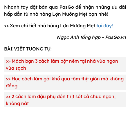
Nhanh tay đặt bàn qua PasGo để nhận những ưu đãi
hấp dẫn từ nhà hàng Lợn Mường Mẹt bạn nhé!
>> Xem chi tiết nhà hàng Lợn Mường Mẹt
tại đây!
Ngọc Anh tổng hợp – PasGo.vn
BÀI VIẾT TƯƠNG TỰ:
>>
Mách bạn 3 cách làm bột nêm tại nhà vừa ngon
vừa sạch
>> H
ọc cách làm gỏi khổ qua tôm thịt giòn mà không
đắng
>>
2 cách làm đậu phụ dồn thịt sốt cà chua ngon,
không nát