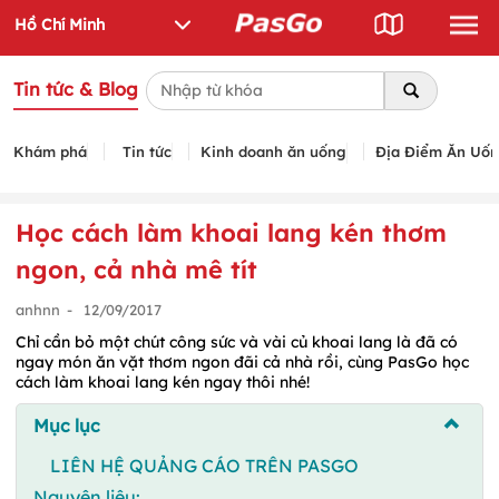
Tin tức & Blog
Khám phá
Tin tức
Kinh doanh ăn uống
Địa Điểm Ăn Uố
Học cách làm khoai lang kén thơm
ngon, cả nhà mê tít
anhnn
-
12/09/2017
Chỉ cần bỏ một chút công sức và vài củ khoai lang là đã có
ngay món ăn vặt thơm ngon đãi cả nhà rồi, cùng PasGo học
cách làm khoai lang kén ngay thôi nhé!
Mục lục
LIÊN HỆ QUẢNG CÁO TRÊN PASGO
Nguyên liệu: