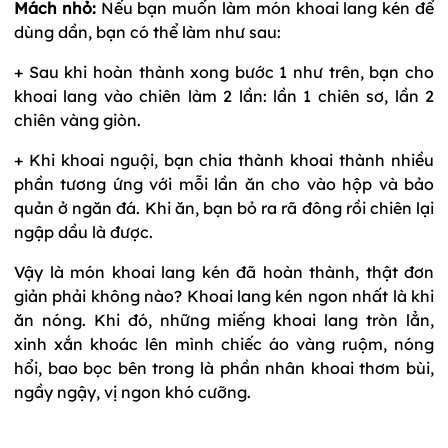
Mách nhỏ:
Nếu bạn muốn làm món khoai lang kén để
dùng dần, bạn có thể làm như sau:
+ Sau khi hoàn thành xong bước 1 như trên, bạn cho
khoai lang vào chiên làm 2 lần: lần 1 chiên sơ, lần 2
chiên vàng giòn.
+ Khi khoai nguội, bạn chia thành khoai thành nhiều
phần tương ứng với mỗi lần ăn cho vào hộp và bảo
quản ở ngăn đá. Khi ăn, bạn bỏ ra rã đông rồi chiên lại
ngập dầu là được.
Vậy là món khoai lang kén đã hoàn thành, thật đơn
giản phải không nào? Khoai lang kén ngon nhất là khi
ăn nóng. Khi đó, những miếng khoai lang tròn lẳn,
xinh xắn khoác lên mình chiếc áo vàng ruộm, nóng
hổi, bao bọc bên trong là phần nhân khoai thơm bùi,
ngầy ngậy, vị ngon khó cưỡng.