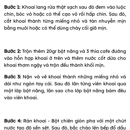
Bước 1:
Khoai lang rửa thật sạch sau đó đem vào luộc
chín, bóc vỏ hoặc có thể cạo vỏ rồi hấp chín. Sau đó,
cắt khoai thành từng miếng nhỏ và tán nhuyễn mịn
bằng muôi hoặc có thể dùng chày cối giã mịn.
Bước 2:
Trộn thêm 20gr bột năng và 3 thìa cafe đường
vào hỗn hợp khoai ở trên và thêm nước cốt dừa cho
khoai thơm ngậy và trộn đều thành khối mịn.
Bước 3:
Nặn và vê khoai thành những miếng nhỏ và
dài như ngón tay cái. Sau đó lăn từng viên khoai qua
một lớp bột năng, lăn sao cho lớp bột năng bám đêu
vào viên khoai.
Bước 4:
Rán khoai - Bột chiên giòn pha với một chút
nước tạo độ sền sệt. Sau đó, bắc chảo lên bếp đổ dầu