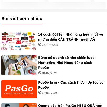
dẫn
hàng c
Bài viết xem nhiều
14 cách đặt tên Nhà hàng hay nhất và
những điều CẦN TRÁNH tuyệt đối
02/07/2025
Bùng nổ doanh số nhờ chiến lược
Marketing Nhà Hàng đúng cách -
PasGo
10/07/2025
PasGo là gì - Các cách thức hợp tác với
PasGo
17/07/2026
Quảng cáo trên PasGo HIỆU QUẢ hơn