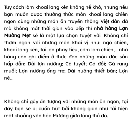
Tuy cách làm khoai lang kén không hề khó, nhưng nếu
bạn muốn được thưởng thức món khoai lang chiên
ngon cùng những món ăn truyền thống Việt dân dã
mà không mất thời gian vào bếp thì n
hà hàng Lợn
Mường Mẹt
sẽ là một lựa chọn tuyệt vời. Không chỉ
thơm ngon với những món khai vị như: ngô chiên,
khoai lang kén, tai lợn phay tiêu, cơm lam chiên,… nhà
hàng còn ghi điểm ở thực đơn những món đặc sản
hấp dẫn: Dải lợn nướng; Cá tuyết; Gà đồi; Gà rang
muối; Lợn nướng ống tre; Dải nướng thiết bản; Lợn
né…
Không chỉ gây ấn tượng với những món ăn ngon, tại
đây bạn sẽ bị cuốn hút bởi không gian như tái hiện
một khoảng văn hóa Mường giữa lòng thủ đô.