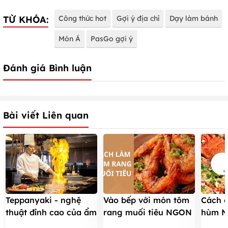
TỪ KHÓA:
Công thức hot
Gợi ý địa chỉ
Dạy làm bánh
Món Á
PasGo gợi ý
Đánh giá Bình luận
Bài viết Liên quan
Teppanyaki - nghệ
Vào bếp với món tôm
Cách c
thuật đỉnh cao của ẩm
rang muối tiêu NGON
hùm N
thực Thế Giới
ĐẬM ĐÀ tê cay ăn hấp
CẤP n