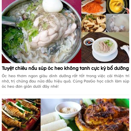
Tuyệt chiêu nấu súp óc heo không tanh cực kỳ bổ dưỡng
Óc heo thơm ngon giàu dinh dưỡng rất tốt trong việc cải thiện trí
nhớ, trị chứng đau nửa đầu hiệu quả. Cùng PasGo học cách làm súp
óc heo đơn giản dưới đây nhé!