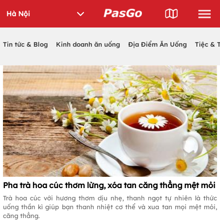
Tin tức & Blog
Kinh doanh ăn uống
Địa Điểm Ăn Uống
Tiệc & 
Pha trà hoa cúc thơm lừng, xóa tan căng thẳng mệt mỏi
Trà hoa cúc với hương thơm dịu nhẹ, thanh ngọt tự nhiên là thức
uống thần kì giúp bạn thanh nhiệt cơ thể và xua tan mọi mệt mỏi,
căng thẳng.