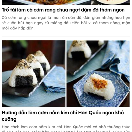
Trổ tài làm cá cơm rang chua ngọt đậm đà thơm ngon
Cá cơm rang chua ngọt là món ăn dân dã, đơn giản nhưng hứa hẹn
sẽ cuốn hút bạn ngay từ miếng đầu tiên bởi vị cá thơm nồng, mặn
mòi đầy hấp dẫn.
Hướng dẫn làm cơm nắm kim chi Hàn Quốc ngon khó
cưỡng
Học cách làm cơm nắm kim chi Hàn Quốc mời cả nhà thưởng thức
đi nào các bạn. Đảm bảo ngon không kém cơm nắm muối vừng của