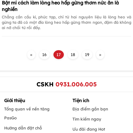
Bật mí cách làm lòng heo hấp gừng thơm nức ăn là
nghiền
Chẳng cần cầu kì, phức tạp, chỉ từ hai nguyên liệu là lòng heo và
gừng ta đã có một đĩa lòng heo hấp gừng thơm ngon, đậm đà không
ai nỡ chối từ rồi đấy.
«
16
17
18
19
»
CSKH
0931.006.005
Giới thiệu
Tiện ích
Tổng quan về nền tảng
Địa điểm gần bạn
PasGo
Tìm kiếm ngay
Hướng dẫn đặt chỗ
Ưu đãi đang Hot