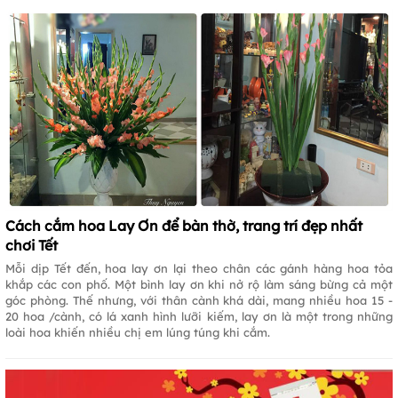
Cách cắm hoa Lay Ơn để bàn thờ, trang trí đẹp nhất
chơi Tết
Mỗi dịp Tết đến, hoa lay ơn lại theo chân các gánh hàng hoa tỏa
khắp các con phố. Một bình lay ơn khi nở rộ làm sáng bừng cả một
góc phòng. Thế nhưng, với thân cành khá dài, mang nhiều hoa 15 -
20 hoa /cành, có lá xanh hình lưỡi kiếm, lay ơn là một trong những
loài hoa khiến nhiều chị em lúng túng khi cắm.