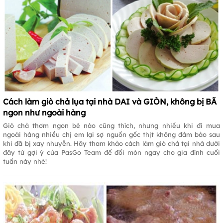
Cách làm giò chả lụa tại nhà DAI và GIÒN, không bị BÃ
ngon như ngoài hàng
Giò chả thơm ngon bé nào cũng thích, nhưng nhiều khi đi mua
ngoài hàng nhiều chị em lại sợ nguồn gốc thịt không đảm bảo sau
khi đã bị xay nhuyễn. Hãy tham khảo cách làm giò chả tại nhà dưới
đây từ gợi ý của PasGo Team để đổi món ngay cho gia đình cuối
tuần này nhé!