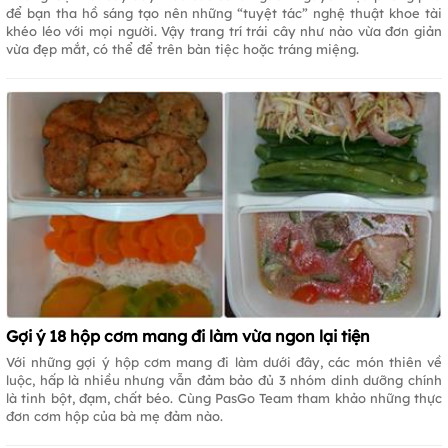
để bạn tha hồ sáng tạo nên những “tuyệt tác” nghệ thuật khoe tài
khéo léo với mọi người. Vậy trang trí trái cây như nào vừa đơn giản
vừa đẹp mắt, có thể để trên bàn tiệc hoặc tráng miệng.
Gợi ý 18 hộp cơm mang đi làm vừa ngon lại tiện
Với những gợi ý hộp cơm mang đi làm dưới đây, các món thiên về
luộc, hấp là nhiều nhưng vẫn đảm bảo đủ 3 nhóm dinh dưỡng chính
là tinh bột, đạm, chất béo. Cùng PasGo Team tham khảo những thực
đơn cơm hộp của bà mẹ đảm nào.