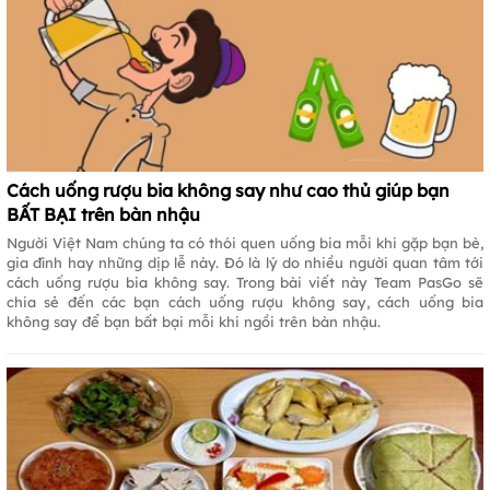
Cách uống rượu bia không say như cao thủ giúp bạn
BẤT BẠI trên bàn nhậu
Người Việt Nam chúng ta có thói quen uống bia mỗi khi gặp bạn bè,
gia đình hay những dịp lễ này. Đó là lý do nhiều người quan tâm tới
cách uống rượu bia không say. Trong bài viết này Team PasGo sẽ
chia sẻ đến các bạn cách uống rượu không say, cách uống bia
không say để bạn bất bại mỗi khi ngồi trên bàn nhậu.