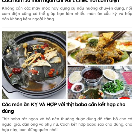
Cách làm 10 món ngon chỉ với 1 chiếc nồi cơm điện
Không cần các máy móc hay dụng cụ nấu nướng chuyên dụng, nồi
cơm điện cũng có thể giúp bạn làm nhiều món ăn cầu kỳ và hấp
dẫn không kém ngoài hàng.
Các món ăn KỴ VÀ HỢP với thịt baba cần kết hợp cho
đúng
Thịt baba rất ngon và bổ nên thường được dùng để tẩm bổ cho cả
người già, đàn ông và phụ nữ. Cách kết hợp baba sao cho đúng, cho
hợp này, bạn đừng quên nhé!