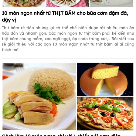
10 món ngon nhất từ THỊT BĂM cho bữa cơm đậm đà,
dậy vị
Thịt băm rẻ tiền nhưng lại có thể chế biến được rất nhiều món ăn
hấp dẫn và nhanh gọn. Các món ngon từ thịt băm phải kể đến như
thịt băm chưng mắm, xào ngô ngọt, áp chảo trứng cút,… Bài viết sau
sẽ giới thiệu với các bạn 10 món ngon nhất từ thịt băm ai ai cũng
thích mê!