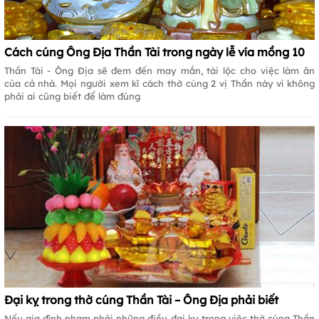
Cách cúng Ông Địa Thần Tài trong ngày lễ vía mồng 10
Thần Tài - Ông Địa sẽ đem đến may mắn, tài lộc cho việc làm ăn
của cả nhà. Mọi người xem kĩ cách thờ cúng 2 vị Thần này vì không
phải ai cũng biết để làm đúng
Đại kỵ trong thờ cúng Thần Tài – Ông Địa phải biết
Nếu gia đình phạm phải những điều đại kỵ trong việc thờ cúng Thần