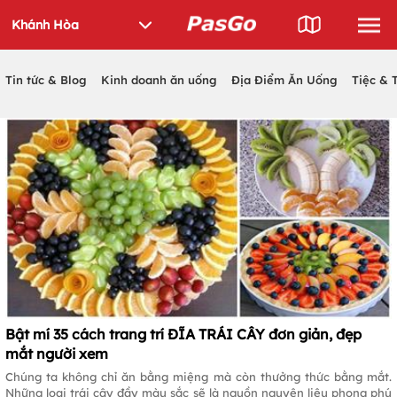
Tin tức & Blog
Kinh doanh ăn uống
Địa Điểm Ăn Uống
Tiệc & 
Bật mí 35 cách trang trí ĐĨA TRÁI CÂY đơn giản, đẹp
mắt người xem
Chúng ta không chỉ ăn bằng miệng mà còn thưởng thức bằng mắt.
Những loại trái cây đầy màu sắc sẽ là nguồn nguyên liệu phong phú