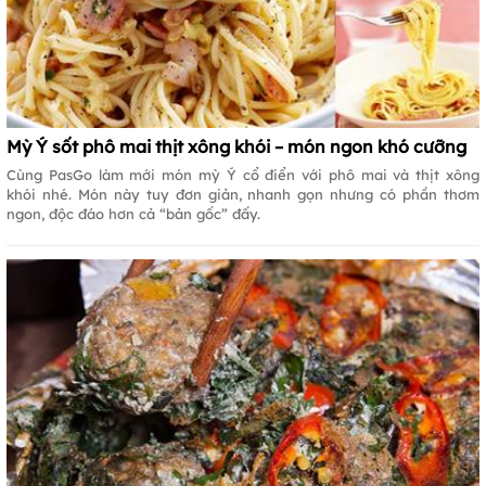
Mỳ Ý sốt phô mai thịt xông khói – món ngon khó cưỡng
Cùng PasGo làm mới món mỳ Ý cổ điển với phô mai và thịt xông
khói nhé. Món này tuy đơn giản, nhanh gọn nhưng có phần thơm
ngon, độc đáo hơn cả “bản gốc” đấy.