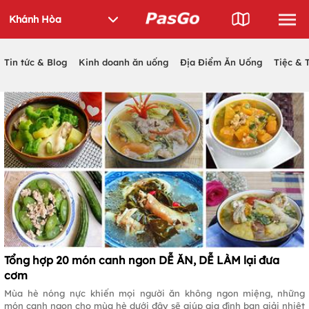
Tin tức & Blog
Kinh doanh ăn uống
Địa Điểm Ăn Uống
Tiệc & 
Tổng hợp 20 món canh ngon DỄ ĂN, DỄ LÀM lại đưa
cơm
Mùa hè nóng nực khiến mọi người ăn không ngon miệng, những
món canh ngon cho mùa hè dưới đây sẽ giúp gia đình bạn giải nhiệt