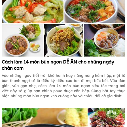
Cách làm 14 món bún ngon DỄ ĂN cho những ngày
chán cơm
Vào những ngày tiết trời khô hanh hay nắng nóng hầm hập, một tô
bún thanh ngọt sẽ là điều kỳ diệu xua tan đi mọi bức bối. Vừa đơn
giản, vừa gọn nhẹ, cách làm 14 món bún ngon siêu tốc trong bài
viết này sẽ giúp bạn chinh phục được căn bếp. Cùng bắt tay thực
hiện những món bún ngon khó cưỡng này và chiêu đãi cả gia đình!