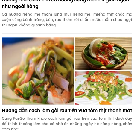
như ngoài hàng
Cá nướng riềng mẻ thơm lừng mùi riềng mẻ, miếng thịt chắc mà
cuộn cùng bánh tráng, bún, rau thơm rồi chấm nước mắm chua ngọt
thì ngon không gì sánh bằng.
Hướng dẫn cách làm gỏi rau tiến vua tôm thịt thanh mát
Cùng PasGo tham khảo cách làm gỏi rau tiến vua tôm thịt dưới đây
để thỉnh thoảng làm cho cả nhà ăn những ngày hè nắng nóng, chán
cơm nha!