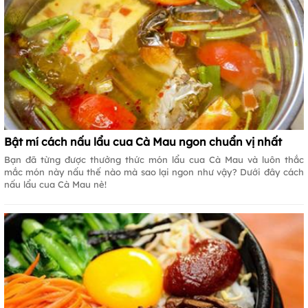
Bật mí cách nấu lẩu cua Cà Mau ngon chuẩn vị nhất
Bạn đã từng được thưởng thức món lẩu cua Cà Mau và luôn thắc
mắc món này nấu thế nào mà sao lại ngon như vậy? Dưới đây cách
nấu lẩu cua Cà Mau nè!