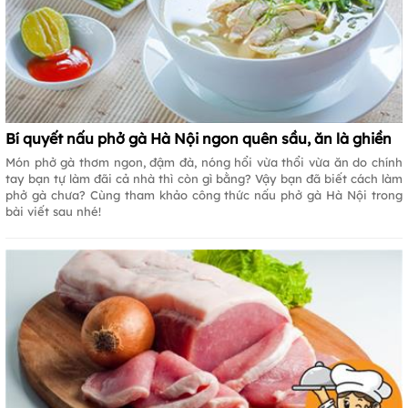
Bí quyết nấu phở gà Hà Nội ngon quên sầu, ăn là ghiền
Món phở gà thơm ngon, đậm đà, nóng hổi vừa thổi vừa ăn do chính
tay bạn tự làm đãi cả nhà thì còn gì bằng? Vậy bạn đã biết cách làm
phở gà chưa? Cùng tham khảo công thức nấu phở gà Hà Nội trong
bài viết sau nhé!