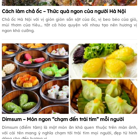
Cách làm chả ốc – Thức quà ngon của người Hà Nội
Chả ốc Hà Nội với vị giòn giòn sần sật của ốc, vị beo béo của giò,
mùi thơm của tiêu… tất cả hòa quyện với nhau tạo nên hương vị
ngon khó cưỡng.
Dimsum – Món ngon “chạm đến trái tim” mỗi người
Dimsum (điểm tâm) là một món ăn khá quen thuộc trên màn ảnh,
với cái tên mang ý nghĩa chạm tới trái tim mọi người, đẹp từ hình
dáng cho đến hương vị…