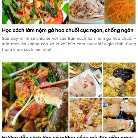
Học cách làm nộm gà hoa chuối cực ngon, chống ngán
Sau đây mình sẽ chia sẻ với các Bạn cách làm nộm gà hoa chuối –
một món ăn không còn xa lạ với bữa cơm của nhiều gia đình. Cùng
tham khảo cách làm nhé!
Hướng dẫn cách làm cá nướng riềng mẻ đơn giản ngon