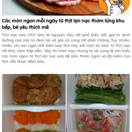
Các món ngon mỗi ngày từ thịt lợn nạc thơm lừng khu
bếp, bé yêu thích mê
Thịt nạc heo (thịt lợn) là nguyên liệu rất phổ biến bởi giá trị dinh
dưỡng cao mà nó đem lại và giá cả cũng rất phải chăng. Tuy nhiên,
nhiều chị em ngại chế biến loại thịt này bởi một số món từ thịt nạc
rất khô, kém hấp dẫn. Vậy thì hôm nay chúng ta sẽ cùng đi tìm hiểu
các món ngon từ thịt lợn nạc vừa dễ làm, thơm ngon và độ mềm của
thịt vẫn được đảm bảo.