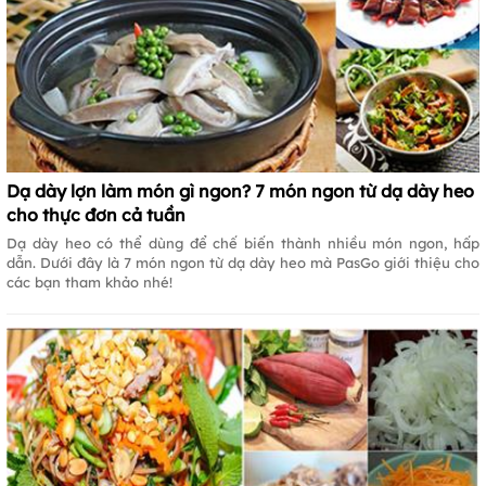
Dạ dày lợn làm món gì ngon? 7 món ngon từ dạ dày heo
cho thực đơn cả tuần
Dạ dày heo có thể dùng để chế biến thành nhiều món ngon, hấp
dẫn. Dưới đây là 7 món ngon từ dạ dày heo mà PasGo giới thiệu cho
các bạn tham khảo nhé!