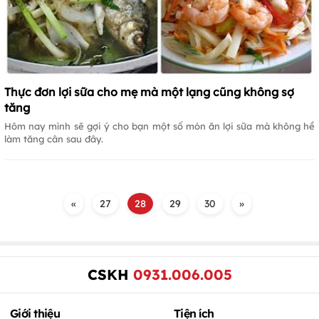
Thực đơn lợi sữa cho mẹ mà một lạng cũng không sợ
tăng
Hôm nay mình sẽ gợi ý cho bạn một số món ăn lợi sữa mà không hề
làm tăng cân sau đây.
«
27
28
29
30
»
CSKH
0931.006.005
Giới thiệu
Tiện ích