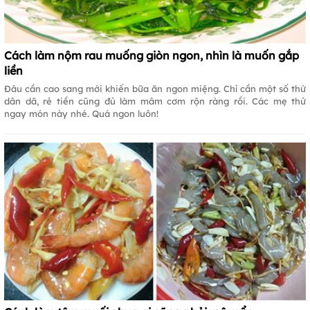
Cách làm nộm rau muống giòn ngon, nhìn là muốn gắp
liền
Đâu cần cao sang mới khiến bữa ăn ngon miệng. Chỉ cần một số thứ
dân dã, rẻ tiền cũng đủ làm mâm cơm rộn ràng rồi. Các mẹ thử
ngay món này nhé. Quá ngon luôn!