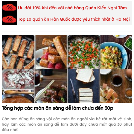
Ưu đãi 10% khi đến với nhà hàng Quán Kiến Nghi Tàm
Top 10 quán ăn Hàn Quốc được yêu thích nhất ở Hà Nội
Tổng hợp các món ăn sáng dễ làm chưa đến 30p
Các bạn đừng ăn sáng vội các món ăn ngoài vỉa hè rất mất vệ sinh,
hãy làm các món ăn sáng dễ làm dưới đây chưa mất quá 30 phút
đâu nhé!