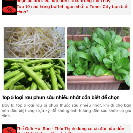
nhận ưu đãi siêu hấp dẫn chỉ có trong tuần này
Top 10 nhà hàng buffet ngon nhất ở Times City bạn biết
chưa?
Top 5 loại rau phun sâu nhiều nhất cần biết để chọn
Đây là top 5 loại rau bị phun thuốc sâu nhiều nhất, khi đi chợ bạn
nên đặc biệt chọn lựa kỹ để không ảnh hưởng đến sức khỏe cả gia
đình.
Thế Giới Hải Sản - Thái Thịnh đang có ưu đãi hấp dẫn