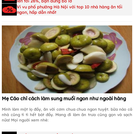
lên tới 26%, bạn đừng bỏ lỡ
Vi vu phố phường Hà Nội với top 10 nhà hàng ăn tối
ngon, hấp dẫn nhất
Mẹ Cáo chỉ cách làm sung muối ngon như ngoài hàng
Mình làm một lọ đầy, ăn với cơm chua chua ngon tuyệt. bữa nào cả
nhà cũng tì tì hết bát đầy. Mang đi làm ăn trưa cũng gọn và sạch
nữa! Mọi người xem nhé: