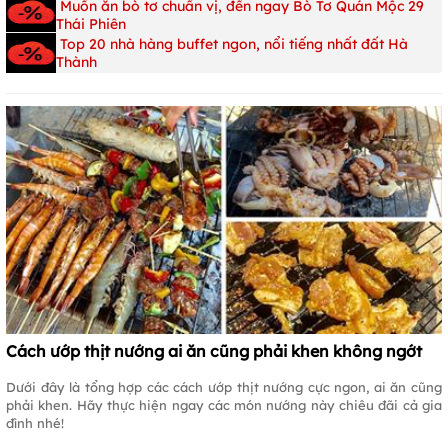
Muốn ăn bò tơ chuẩn vị, đến ngay Bò Tơ Quán Mộc 29
Thái Phiên
Top 20 nhà hàng buffet ngon, nổi tiếng nhất đất Hà
Thành
Cách ướp thịt nướng ai ăn cũng phải khen không ngớt
Dưới đây là tổng hợp các cách ướp thịt nướng cực ngon, ai ăn cũng
phải khen. Hãy thực hiện ngay các món nướng này chiêu đãi cả gia
đình nhé!