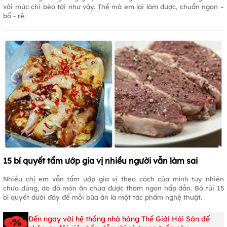
với mức chi bèo tới như vậy. Thế mà em lại làm được, chuẩn ngon –
bổ - rẻ.
15 bí quyết tẩm ướp gia vị nhiều người vẫn làm sai
Nhiều chị em vẫn tẩm ướp gia vị theo cách của mình tuy nhiên
chưa đúng, do đó món ăn chưa được thơm ngon hấp dẫn. Bỏ túi 15
bí quyết dưới đây để mỗi bữa ăn là một tác phẩm nghệ thuật.
Đến ngay với hệ thống nhà hàng Thế Giới Hải Sản để