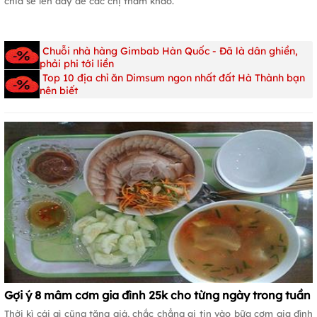
chia sẻ lên đây để các chị tham khảo.
Chuỗi nhà hàng Gimbab Hàn Quốc - Đã là dân ghiền,
phải phi tới liền
Top 10 địa chỉ ăn Dimsum ngon nhất đất Hà Thành bạn
nên biết
Gợi ý 8 mâm cơm gia đình 25k cho từng ngày trong tuần
Thời kì cái gì cũng tăng giá, chắc chẳng ai tin vào bữa cơm gia đình