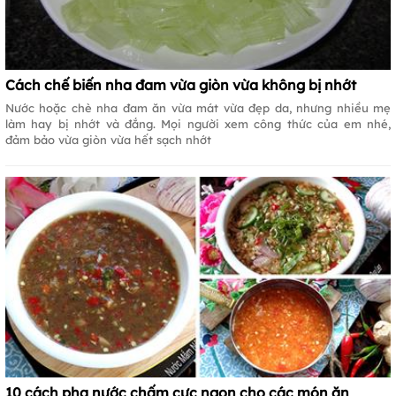
Cách chế biến nha đam vừa giòn vừa không bị nhớt
Nước hoặc chè nha đam ăn vừa mát vừa đẹp da, nhưng nhiều mẹ
làm hay bị nhớt và đắng. Mọi người xem công thức của em nhé,
đảm bảo vừa giòn vừa hết sạch nhớt
10 cách pha nước chấm cực ngon cho các món ăn