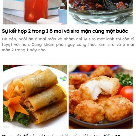
Sự kết hợp 2 trong 1 ô mai và siro mận cùng một bước
Hè đến, ngồi ăn ô mai mận và nhâm nhi ly siro mát lạnh thì còn gì
tuyệt vời hơn. Cùng khám phá ngay công thức làm siro và ô mai
mận 2 trong 1 này nào.