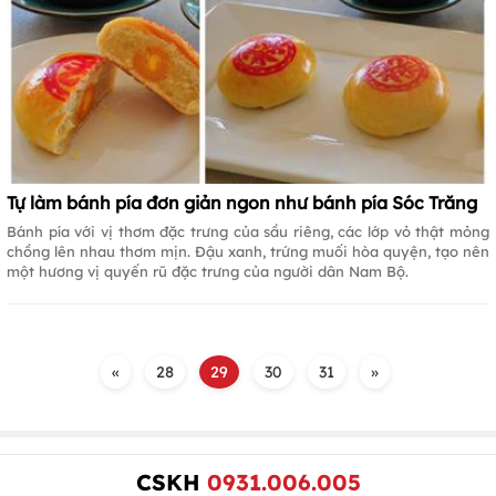
Tự làm bánh pía đơn giản ngon như bánh pía Sóc Trăng
Bánh pía với vị thơm đặc trưng của sầu riêng, các lớp vỏ thật mỏng
chồng lên nhau thơm mịn. Đậu xanh, trứng muối hòa quyện, tạo nên
một hương vị quyến rũ đặc trưng của người dân Nam Bộ.
«
28
29
30
31
»
CSKH
0931.006.005