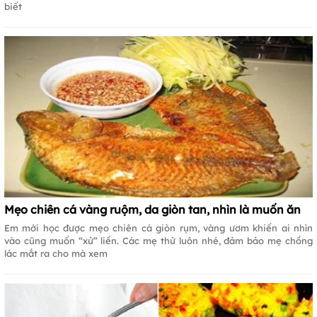
biết
Mẹo chiên cá vàng ruộm, da giòn tan, nhìn là muốn ăn
Em mới học được mẹo chiên cá giòn rụm, vàng ươm khiến ai nhìn
vào cũng muốn “xử” liền. Các mẹ thử luôn nhé, đảm bảo mẹ chồng
lác mắt ra cho mà xem