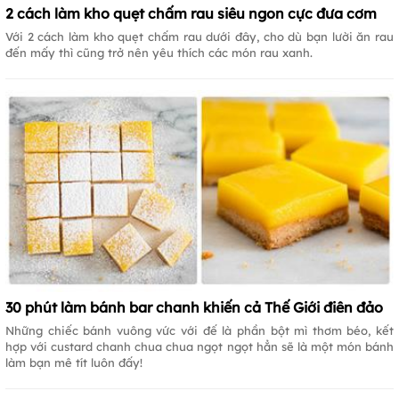
2 cách làm kho quẹt chấm rau siêu ngon cực đưa cơm
Với 2 cách làm kho quẹt chấm rau dưới đây, cho dù bạn lười ăn rau
đến mấy thì cũng trở nên yêu thích các món rau xanh.
30 phút làm bánh bar chanh khiến cả Thế Giới điên đảo
Những chiếc bánh vuông vức với đế là phần bột mì thơm béo, kết
hợp với custard chanh chua chua ngọt ngọt hẳn sẽ là một món bánh
làm bạn mê tít luôn đấy!