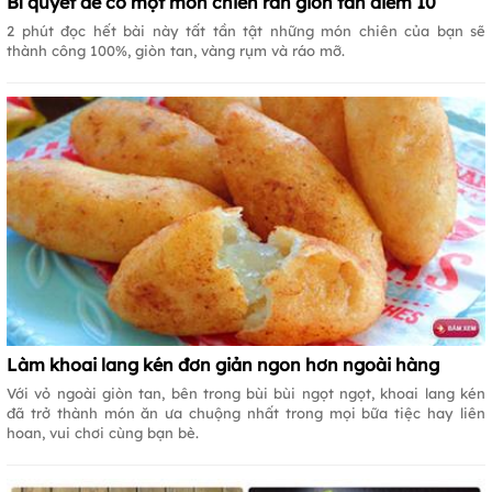
Bí quyết để có một món chiên rán giòn tan điểm 10
2 phút đọc hết bài này tất tần tật những món chiên của bạn sẽ
thành công 100%, giòn tan, vàng rụm và ráo mỡ.
Làm khoai lang kén đơn giản ngon hơn ngoài hàng
Với vỏ ngoài giòn tan, bên trong bùi bùi ngọt ngọt, khoai lang kén
đã trở thành món ăn ưa chuộng nhất trong mọi bữa tiệc hay liên
hoan, vui chơi cùng bạn bè.