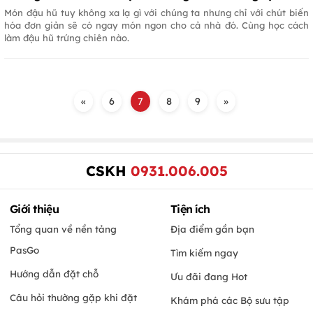
Món đậu hũ tuy không xa lạ gì với chúng ta nhưng chỉ với chút biến
hóa đơn giản sẽ có ngay món ngon cho cả nhà đó. Cùng học cách
làm đậu hũ trứng chiên nào.
«
6
7
8
9
»
CSKH
0931.006.005
Giới thiệu
Tiện ích
Tổng quan về nền tảng
Địa điểm gần bạn
PasGo
Tìm kiếm ngay
Hướng dẫn đặt chỗ
Ưu đãi đang Hot
Câu hỏi thường gặp khi đặt
Khám phá các Bộ sưu tập