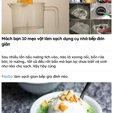
Mách bạn 10 mẹo vặt làm sạch dụng cụ nhà bếp đơn
giản
Sau nhiều lần nấu nướng tích vào, nào là xoong nồi, bồn rửa
bát, lò nướng… tất cả đều rất bẩn mà bạn lại chưa biết vệ sinh
như nào cho sạch. Vậy hãy cùng
PasGo
làm sạch gian bếp gia đình nào.