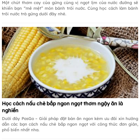
Một chút thơm cay của gừng cùng vị ngọt lịm của nước đường sẽ
khiến bạn “mê mệt” món bánh trôi nước. Cùng học cách làm bánh
trôi nước trà gừng dưới đây nhé.
Học cách nấu chè bắp ngon ngọt thơm ngậy ăn là
nghiền
Dưới đây PasGo – Giải pháp đặt bàn ăn ngon kèm ưu đãi xin hướng
dẫn các bạn cách nấu chè bắp ngon ngọt với công thức đơn giản,
phổ biến nhất nha.