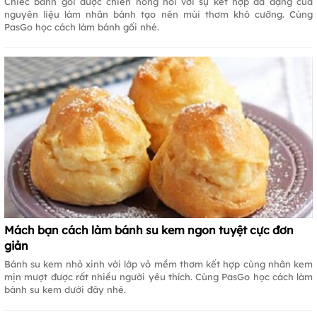
Chiếc bánh gối được chiên nóng hổi với sự kết hợp đa dạng của
nguyên liệu làm nhân bánh tạo nên mùi thơm khó cưỡng. Cùng
PasGo học cách làm bánh gối nhé.
Mách bạn cách làm bánh su kem ngon tuyệt cực đơn
giản
Bánh su kem nhỏ xinh với lớp vỏ mềm thơm kết hợp cùng nhân kem
mịn mượt được rất nhiều người yêu thích. Cùng PasGo học cách làm
bánh su kem dưới đây nhé.