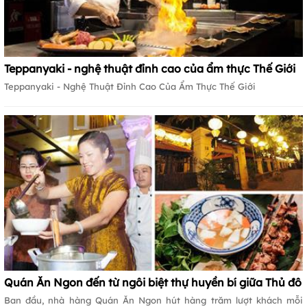
Teppanyaki - nghệ thuật đỉnh cao của ẩm thực Thế Giới
Teppanyaki - Nghệ Thuật Đỉnh Cao Của Ẩm Thực Thế Giới
Quán Ăn Ngon đến từ ngôi biệt thự huyền bí giữa Thủ đô
Ban đầu, nhà hàng Quán Ăn Ngon hút hàng trăm lượt khách mỗi