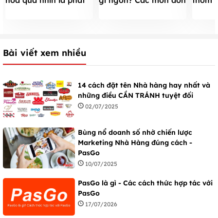
hoa quả nhìn là phát
gì ngon? Các món đơn
thơm n
thèm
giản dễ làm ai cũng
không 
mê
Bài viết xem nhiều
14 cách đặt tên Nhà hàng hay nhất và
những điều CẦN TRÁNH tuyệt đối
02/07/2025
Bùng nổ doanh số nhờ chiến lược
Marketing Nhà Hàng đúng cách -
PasGo
10/07/2025
PasGo là gì - Các cách thức hợp tác với
PasGo
17/07/2026