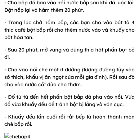
- Cho bắp đã bào vào nồi nước bắp sau khi đã luộc lõi.
Đật nắp lại và hầm thêm 20 phút.
- Trong lúc chờ hầm bắp, các bạn cho vào bát tô 4
thìa café bột bắp rồi cho thêm nước vào và khuấy cho
bột hòa tan.
- Sau 20 phút, mở vung và dùng thìa hớt phần bọt bỏ
đi.
- Cho vào nồi chè một ít đường (lượng đường tùy vào
sở thích, khẩu vị ăn ngọt của mỗi gia đình). Rồi sau đó
cho vào nước cốt dừa cho thơm.
- Đổ từ từ đến hết phần bột bắp đã pha vào nồi. Vừa
đổ vừa khuấy đều để tránh bột bị lắng và vón cục.
- Khuấy đều lần cuối rồi tắt bếp là hoàn thành món
chè bắp rồi.