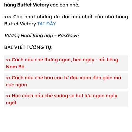
hàng Buffet Victory
các bạn nhé.
>>> Cập nhật những ưu đãi mới nhất của nhà hàng
Buffet Victory
TẠI ĐÂY
Vương Hoài tổng hợp – PasGo.vn
BÀI VIẾT TƯƠNG TỰ:
>>
Cách nấu chè thưng ngon, béo ngậy - nổi tiếng
Nam Bộ
>>
Cách nấu chè hoa cau từ đậu xanh đơn giản mà
cực ngon
>>
Học cách nấu chè sương sa hạt lựu ngon ngây
ngất