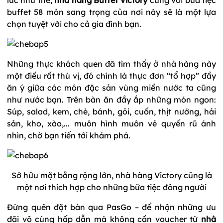
buffet 58 món sang trọng của nơi này sẽ là một lựa
chọn tuyệt vời cho cả gia đình bạn.
Những thực khách quen đã tìm thấy ở nhà hàng này
một điều rất thú vị, đó chính là thực đơn “tổ hợp” đầy
ăn ý giữa các món đặc sản vùng miền nước ta cũng
như nước bạn. Trên bàn ăn đầy ắp những món ngon:
Súp, salad, kem, chè, bánh, gỏi, cuốn, thịt nướng, hải
sản, kho, xào,... muôn hình muôn vẻ quyến rũ ánh
nhìn, chờ bạn tiến tới khám phá.
Sở hữu mặt bằng rộng lớn, nhà hàng Victory cũng là
một nơi thích hợp cho những bữa tiệc đông người
Đừng quên đặt bàn qua PasGo – để nhận những ưu
đãi vô cùng hấp dẫn mà không cần voucher từ
nhà