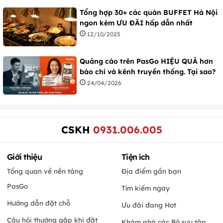
Tổng hợp 30+ các quán BUFFET Hà Nội
ngon kèm ƯU ĐÃI hấp dẫn nhất
12/10/2025
Quảng cáo trên PasGo HIỆU QUẢ hơn
báo chí và kênh truyền thống. Tại sao?
24/04/2026
CSKH
0931.006.005
Giới thiệu
Tiện ích
Tổng quan về nền tảng
Địa điểm gần bạn
PasGo
Tìm kiếm ngay
Hướng dẫn đặt chỗ
Ưu đãi đang Hot
Câu hỏi thường gặp khi đặt
Khám phá các Bộ sưu tập