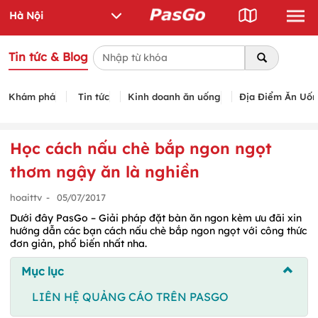
Tin tức & Blog
Khám phá
Tin tức
Kinh doanh ăn uống
Địa Điểm Ăn Uố
Học cách nấu chè bắp ngon ngọt
thơm ngậy ăn là nghiền
hoaittv
-
05/07/2017
Dưới đây PasGo – Giải pháp đặt bàn ăn ngon kèm ưu đãi xin
hướng dẫn các bạn cách nấu chè bắp ngon ngọt với công thức
đơn giản, phổ biến nhất nha.
Mục lục
LIÊN HỆ QUẢNG CÁO TRÊN PASGO