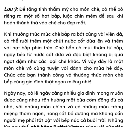
Lưu ý:
Để tăng tính thẩm mỹ cho món chè, có thể bỏ
riêng ra một số hạt bắp, luộc chín mềm để sau khi
hoàn thành thả vào chè cho đẹp mắt.
Khi thưởng thức múc chè bắp ra bát cùng vài viên đá,
có thể rưới thêm một chút nước cốt dừa lên và thêm
vài hạt bắp phía trên. Chè bắp có mùi thơm từ bắp,
ngậy béo từ nước cốt dừa và đặc biệt không bị quá
ngọt đậm như các loại chè khác. Vì vậy đây là một
món chè vô cùng tuyệt vời dành cho mùa hè đấy.
Chúc các bạn thành công và thưởng thức món chè
bắp cùng gia đình thật ngon miệng nhé!
Ngày nay, có lẽ ngày càng nhiều gia đình mong muốn
được cùng nhau tận hưởng một bữa cơm đông đủ cả
nhà, với những món chính và cả những món tráng
miệng thơm ngon, nóng sốt bổ dưỡng mà không cần
người mẹ phải tất bật với bếp núc cả buổi trời. Những
lúc như thế,
nhà hàng Buffet Victory
cùng với bữa tiệc