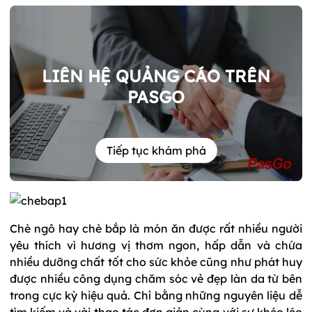
LIÊN HỆ QUẢNG CÁO TRÊN
PASGO
Tiếp tục khám phá
Chè ngô hay chè bắp là món ăn được rất nhiều người
yêu thích vì hương vị thơm ngon, hấp dẫn và chứa
nhiều dưỡng chất tốt cho sức khỏe cũng như phát huy
được nhiều công dụng chăm sóc vẻ đẹp làn da từ bên
trong cực kỳ hiệu quả. Chỉ bằng những nguyên liệu dễ
tìm kiếm và vài thao tác đơn giản cùng với sự khéo léo