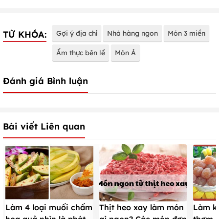
TỪ KHÓA:
Gợi ý địa chỉ
Nhà hàng ngon
Món 3 miền
Ẩm thực bên lề
Món Á
Đánh giá Bình luận
Bài viết Liên quan
Làm 4 loại muối chấm
Thịt heo xay làm món
Làm k