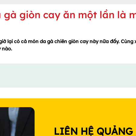
 gà giòn cay ăn một lần là 
giờ lại có cả món da gà chiên giòn cay này nữa đấy. Cùng
y nào.
LIÊN HỆ QUẢNG