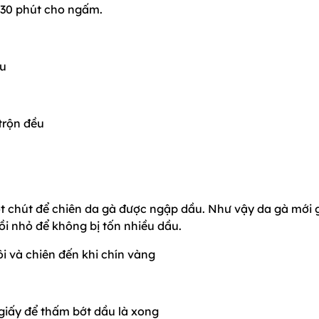
 30 phút cho ngấm.
ều
trộn đều
ột chút để chiên da gà được ngập dầu. Như vậy da gà mới 
nồi nhỏ để không bị tốn nhiều dầu.
ôi và chiên đến khi chín vàng
ó giấy để thấm bớt dầu là xong