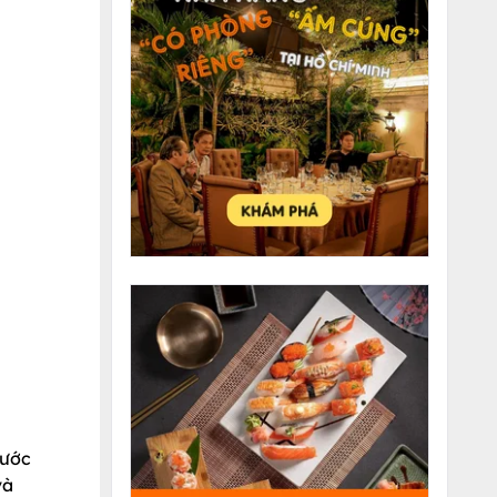
nước
và