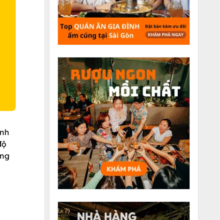
O
ành
độ
ông