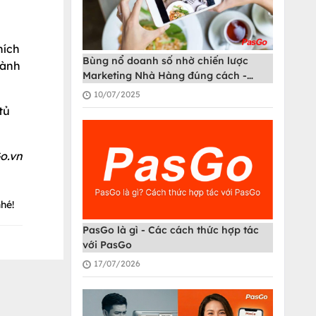
hích
Bùng nổ doanh số nhờ chiến lược
hành
Marketing Nhà Hàng đúng cách -
PasGo
10/07/2025
tủ
o.vn
hé!
PasGo là gì - Các cách thức hợp tác
với PasGo
17/07/2026