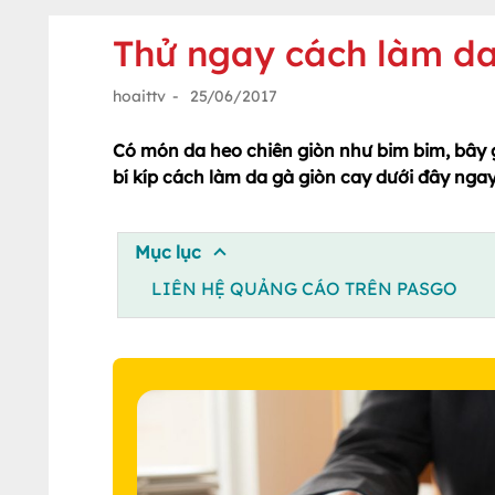
Thử ngay cách làm da
hoaittv
-
25/06/2017
Có món da heo chiên giòn như bim bim, bây 
bí kíp cách làm da gà giòn cay dưới đây nga
Mục lục
LIÊN HỆ QUẢNG CÁO TRÊN PASGO