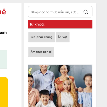
mê
Từ khóa:
 xem
Giá phải chăng
Ăn Vặt
Ẩm thực bên lề