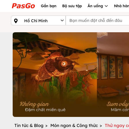
Gần bạn
Bộ sưu tập
Ăn uống
Nhà hàn
Tin tức & Blog
>
Món ngon & Công thức
>
Thử ngay c