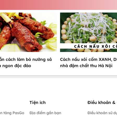
ẫn cách làm bò nướng sả
Cách nấu xôi cốm XANH, D
m ngon độc đáo
nhà đậm chất thu Hà Nội
Tiện ích
Điều khoản & 
ền tảng PasGo
Địa điểm gần bạn
Điều khoản sử d