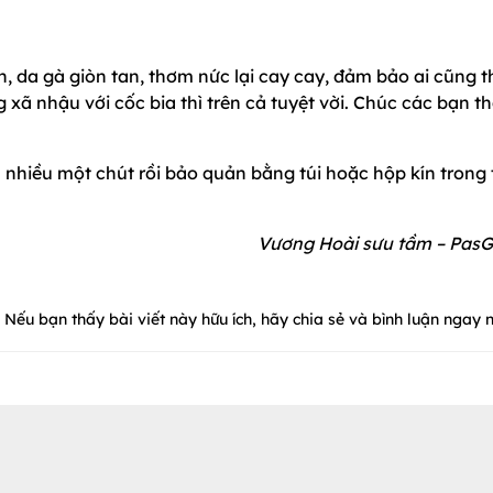
n, da gà giòn tan, thơm nức lại cay cay, đảm bảo ai cũng t
xã nhậu với cốc bia thì trên cả tuyệt vời. Chúc các bạn t
nhiều một chút rồi bảo quản bằng túi hoặc hộp kín trong 
Vương Hoài sưu tầm – PasG
Nếu bạn thấy bài viết này hữu ích, hãy chia sẻ và bình luận ngay n