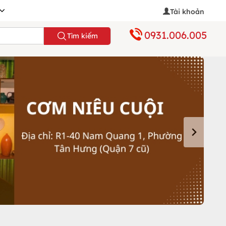
Tài khoản
0931.006.005
Tìm kiếm