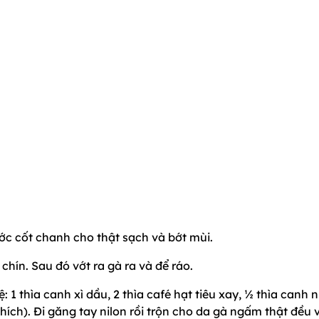
ớc cốt chanh cho thật sạch và bớt mùi.
chín. Sau đó vớt ra gà ra và để ráo.
ệ: 1 thìa canh xì dầu, 2 thìa café hạt tiêu xay, ½ thìa canh 
hích). Đi găng tay nilon rồi trộn cho da gà ngấm thật đều 