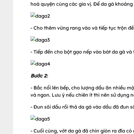
hoà quyện cùng các gia vị. Để da gà khoảng
- Cho thêm vừng rang vào và tiếp tục trộn đ
- Tiếp đến cho bột gạo nếp vào bát da gà và 
Bước 2:
- Bắc nổi lên bếp, cho lượng dầu ăn nhiều m
và ngon. Lưu ý nếu chiên ít thì nên sử dụng 
- Đun sôi dầu rồi thả da gà vào dầu đã đun s
- Cuối cùng, vớt da gà đã chín giòn ra đĩa c