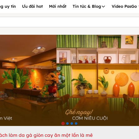
g uy tín
Ưu đãi hot
Mới nhất
Tin tức & Blog
Video PasGo
ách làm da gà giòn cay ăn một lần là mê