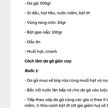
- Da gà: 500gr
- Xì dầu, hạt tiêu, nước mắm, bột ớt
- Vừng rang chín: 20gr
- Bột gạo nếp: 100gr
- Dầu ăn
- Muối hạt, chanh
Cách làm da gà giòn cay:
Bước 1:
- Da gà mua về bóp rửa cùng muối hạt và nư
- Bắc nồi nước lên bếp và cho da gà vào luộc 
- Tiếp theo ướp da gà cùng các gia vị theo tỉ l
mắm, ½ thìa canh bột ớt (ớt gia giảm tuỳ sở t