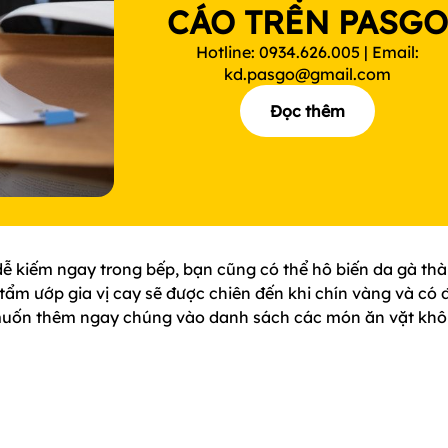
CÁO TRÊN PASG
Hotline: 0934.626.005 | Email:
kd.pasgo@gmail.com
Đọc thêm
dễ kiếm ngay trong bếp, bạn cũng có thể hô biến da gà th
tẩm ướp gia vị cay sẽ được chiên đến khi chín vàng và có 
 muốn thêm ngay chúng vào danh sách các món ăn vặt kh