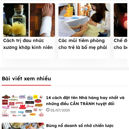
Cách trị đau nhức
Các mũi tiêm phòng
Chế đ
xương khớp kinh niên
cho trẻ là bố mẹ phải
cho bà
cực hiệu quả
biết
con k
Bài viết xem nhiều
14 cách đặt tên Nhà hàng hay nhất và
những điều CẦN TRÁNH tuyệt đối
02/07/2025
Bùng nổ doanh số nhờ chiến lược