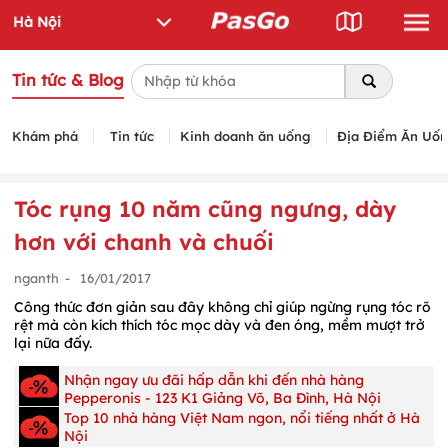
Tin tức & Blog
Khám phá
Tin tức
Kinh doanh ăn uống
Địa Điểm Ăn Uố
Tóc rụng 10 năm cũng ngưng, dày
hơn với chanh và chuối
nganth
-
16/01/2017
Công thức đơn giản sau đây không chỉ giúp ngừng rụng tóc rõ
rệt mà còn kích thích tóc mọc dày và đen óng, mềm mượt trở
lại nữa đấy.
Nhận ngay ưu đãi hấp dẫn khi đến nhà hàng
Pepperonis - 123 K1 Giảng Võ, Ba Đình, Hà Nội
Top 10 nhà hàng Việt Nam ngon, nổi tiếng nhất ở Hà
Nội