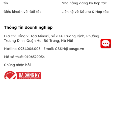
tin
Nhà hàng đăng ký hợp tác
Điều khoản với Đối tác
Liên hệ về Đầu tư & Hợp tác
Thông tin doanh nghiệp
Địa chỉ: Tầng 9, Tòa Minori, Số 67A Trương Định, Phường
Trương Định, Quận Hai Bà Trưng, Hà Nội
Hotline: 0931.006.005 | Email:
CSKH@pasgo.vn
Mã số thuế: 0106329034
Chứng nhận bởi
Hồ Chí Minh
© Copyright 2010 PasGo.jsc, All rights reserved
FREE - Đã có trên Google Play
ONEPAS.JSC