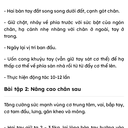
- Hai bàn tay đắt song song dưới đất, cạnh gót chân.
- Giữ chặt, nhảy về phía trước với sức bật của ngón
chân, hạ cánh nhẹ nhàng với chân ở ngoài, tay ở
trong.
- Ngảy lại vị trí ban đầu.
- Uốn cong khuỷu tay (vẫn giữ tay sát cơ thể) để hạ
thấp cơ thể về phía sàn nhà rồi từ từ đẩy cơ thể lên.
- Thực hiện động tác 10-12 lần
Bài tập 2:
Nâng cao chân sau
Tăng cường sức mạnh vùng cơ trung tâm, vai, bắp tay,
cơ tam đầu, lưng, gân kheo và mông.
- Hai tay giữ tạ 2 – 3,5kg, lai lòng bàn tay hướng vào