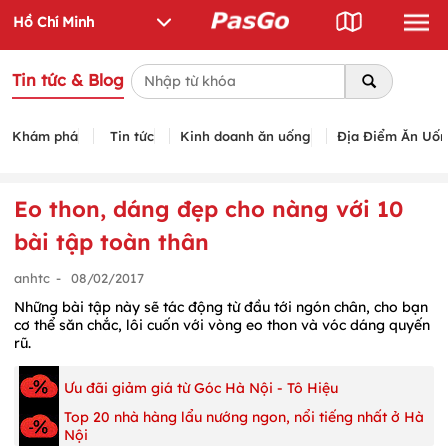
Tin tức & Blog
Khám phá
Tin tức
Kinh doanh ăn uống
Địa Điểm Ăn Uố
Eo thon, dáng đẹp cho nàng với 10
bài tập toàn thân
anhtc
-
08/02/2017
Những bài tập này sẽ tác động từ đầu tới ngón chân, cho bạn
cơ thể săn chắc, lôi cuốn với vòng eo thon và vóc dáng quyến
rũ.
Ưu đãi giảm giá từ Góc Hà Nội - Tô Hiệu
Top 20 nhà hàng lẩu nướng ngon, nổi tiếng nhất ở Hà
Nội