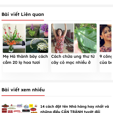
Bài viết Liên quan
Mẹ Hà thành bày cách
Cách chữa ung thư từ
9 côn
cắm 20 lọ hoa tươi
cây cỏ mọc nhiều ở
của ba
đẹp chưng Tết
Việt Nam
đã biế
Bài viết xem nhiều
14 cách đặt tên Nhà hàng hay nhất và
những điều CẦN TRÁNH tuyệt đối