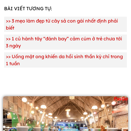
BÀI VIẾT TƯƠNG TỰ:
>>
3 mẹo làm đẹp từ cây sả con gái nhất định phải
biết
>>
1 củ hành tây “đánh bay” cảm cúm ở trẻ chưa tới
3 ngày
>>
Uống mật ong khiến da hồi sinh thần kỳ chỉ trong
1 tuần