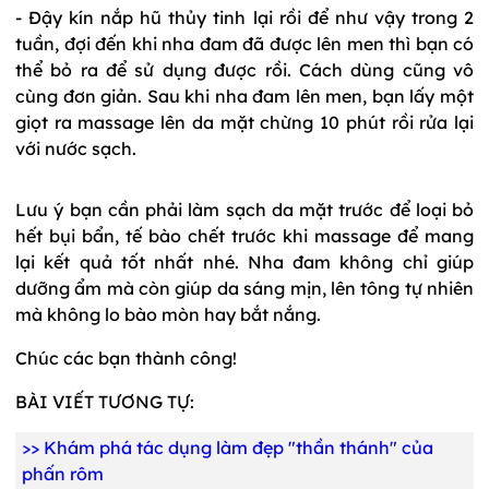
- Đậy kín nắp hũ thủy tinh lại rồi để như vậy trong 2
tuần, đợi đến khi nha đam đã được lên men thì bạn có
thể bỏ ra để sử dụng được rồi. Cách dùng cũng vô
cùng đơn giản. Sau khi nha đam lên men, bạn lấy một
giọt ra massage lên da mặt chừng 10 phút rồi rửa lại
với nước sạch.
Lưu ý bạn cần phải làm sạch da mặt trước để loại bỏ
hết bụi bẩn, tế bào chết trước khi massage để mang
lại kết quả tốt nhất nhé. Nha đam không chỉ giúp
dưỡng ẩm mà còn giúp da sáng mịn, lên tông tự nhiên
mà không lo bào mòn hay bắt nắng.
Chúc các bạn thành công!
BÀI VIẾT TƯƠNG TỰ:
>>
Khám phá tác dụng làm đẹp "thần thánh" của
phấn rôm