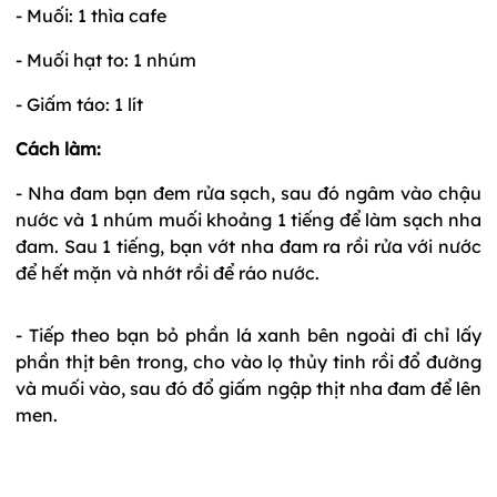
- Muối: 1 thìa cafe
- Muối hạt to: 1 nhúm
- Giấm táo: 1 lít
Cách làm:
- Nha đam bạn đem rửa sạch, sau đó ngâm vào chậu
nước và 1 nhúm muối khoảng 1 tiếng để làm sạch nha
đam. Sau 1 tiếng, bạn vớt nha đam ra rồi rửa với nước
để hết mặn và nhớt rồi để ráo nước.
- Tiếp theo bạn bỏ phần lá xanh bên ngoài đi chỉ lấy
phần thịt bên trong, cho vào lọ thủy tinh rồi đổ đường
và muối vào, sau đó đổ giấm ngập thịt nha đam để lên
men.