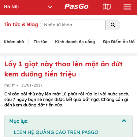
Tin tức & Blog
Khám phá
Tin tức
Kinh doanh ăn uống
Địa Điểm Ăn Uố
Lấy 1 giọt này thoa lên mặt ăn đứt
kem dưỡng tiền triệu
maitt
-
15/01/2017
Chỉ cần bôi thứ này lên mặt 10 phút rồi rửa lại với nước sạch,
sau 7 ngày bạn sẽ nhận được kết quả bất ngờ. Chẳng cần gì
đến kem dưỡng đắt tiền nữa.
Mục lục
LIÊN HỆ QUẢNG CÁO TRÊN PASGO