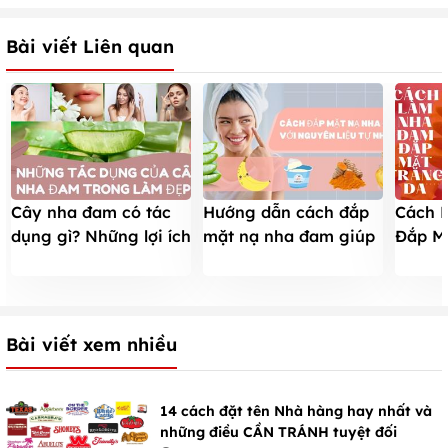
Bài viết Liên quan
Cây nha đam có tác
Hướng dẫn cách đắp
Cách 
dụng gì? Những lợi ích
mặt nạ nha đam giúp
Đắp Mặ
tuyệt vời trong làm
đẹp da đơn giản tại
Bật to
đẹp
nhà
tuần s
Bài viết xem nhiều
14 cách đặt tên Nhà hàng hay nhất và
những điều CẦN TRÁNH tuyệt đối