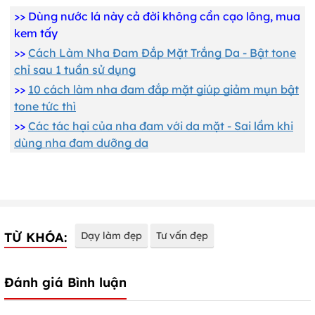
>>
Dùng nước lá này cả đời không cần cạo lông, mua
kem tấy
>>
Cách Làm Nha Đam Đắp Mặt Trắng Da - Bật tone
chỉ sau 1 tuần sử dụng
>>
10 cách làm nha đam đắp mặt giúp giảm mụn bật
tone tức thì
>>
Các tác hại của nha đam với da mặt - Sai lầm khi
dùng nha đam dưỡng da
TỪ KHÓA:
Dạy làm đẹp
Tư vấn đẹp
Đánh giá Bình luận