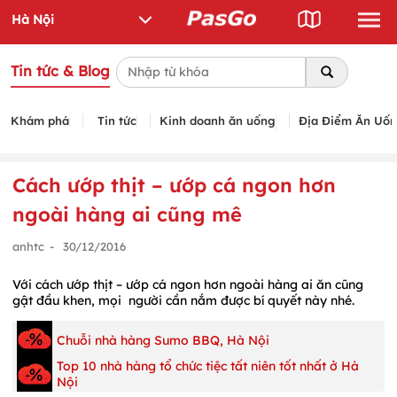
Tin tức & Blog
Khám phá
Tin tức
Kinh doanh ăn uống
Địa Điểm Ăn Uố
Cách ướp thịt – ướp cá ngon hơn
ngoài hàng ai cũng mê
anhtc
-
30/12/2016
Với cách ướp thịt – ướp cá ngon hơn ngoài hàng ai ăn cũng
gật đầu khen, mọi người cần nắm được bí quyết này nhé.
Chuỗi nhà hàng Sumo BBQ, Hà Nội
Top 10 nhà hàng tổ chức tiệc tất niên tốt nhất ở Hà
Nội