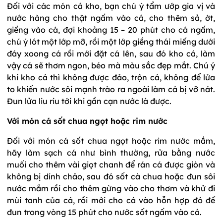
Đối với các món cá kho, bạn chú ý tẩm ướp gia vị và
nước hàng cho thật ngấm vào cá, cho thêm sả, ớt,
giềng vào cá, đợi khoảng 15 – 20 phút cho cá ngấm,
chú ý lót một lớp mỡ, rồi một lớp giềng thái miếng dưới
đáy xoong cá rồi mới đặt cá lên, sau đó kho cá, làm
vậy cá sẽ thơm ngon, béo mà màu sắc đẹp mắt. Chú ý
khi kho cá thì không được đảo, trộn cá, không để lửa
to khiến nước sôi mạnh trào ra ngoài làm cá bị vỡ nát.
Đun lửa liu riu tới khi gần cạn nước là được.
Với món cá sốt chua ngọt hoặc rim nước
Đối với món cá sốt chua ngọt hoặc rim nước mắm,
hãy làm sạch cá như bình thường, rửa bằng nước
muối cho thêm vài giọt chanh để rán cá được giòn và
không bị dính chảo, sau đó sốt cà chua hoặc đun sôi
nước mắm rồi cho thêm gừng vào cho thơm và khử đi
mùi tanh của cá, rồi mới cho cá vào hỗn hợp đó để
đun trong vòng 15 phút cho nước sốt ngấm vào cá.