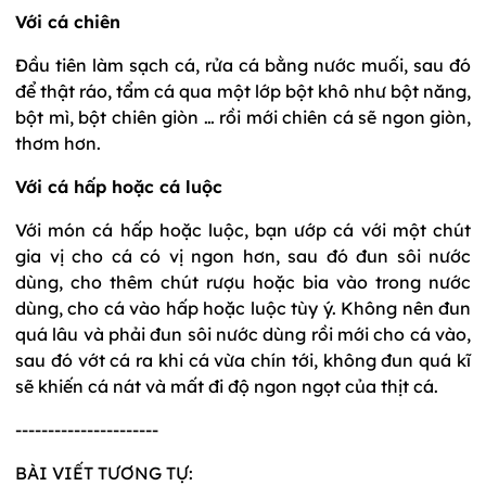
Với cá chiên
Đầu tiên làm sạch cá, rửa cá bằng nước muối, sau đó
để thật ráo, tẩm cá qua một lớp bột khô như bột năng,
bột mì, bột chiên giòn … rồi mới chiên cá sẽ ngon giòn,
thơm hơn.
Với cá hấp hoặc cá luộc
Với món cá hấp hoặc luộc, bạn ướp cá với một chút
gia vị cho cá có vị ngon hơn, sau đó đun sôi nước
dùng, cho thêm chút rượu hoặc bia vào trong nước
dùng, cho cá vào hấp hoặc luộc tùy ý. Không nên đun
quá lâu và phải đun sôi nước dùng rồi mới cho cá vào,
sau đó vớt cá ra khi cá vừa chín tới, không đun quá kĩ
sẽ khiến cá nát và mất đi độ ngon ngọt của thịt cá.
----------------------
BÀI VIẾT TƯƠNG TỰ: