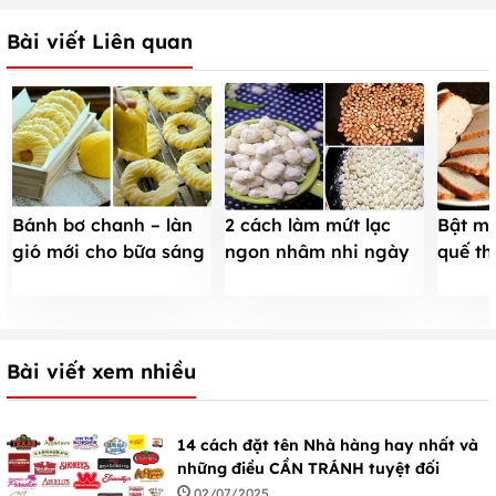
Bài viết Liên quan
Bánh bơ chanh – làn
2 cách làm mứt lạc
Bật mí
gió mới cho bữa sáng
ngon nhâm nhi ngày
quế t
gia đình
Tết ngọt ngào
đảm bả
Bài viết xem nhiều
14 cách đặt tên Nhà hàng hay nhất và
những điều CẦN TRÁNH tuyệt đối
02/07/2025