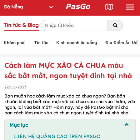
Tin tức & Blog
Khám phá
Tin tức
Kinh doanh ăn uống
Địa Điểm Ăn Uố
Cách làm MỰC XÀO CÀ CHUA màu
sắc bắt mắt, ngon tuyệt đỉnh tại nhà
22/11/2023
Bạn muốn học cách làm mực xào cà chua ngon? Bạn băn
khoăn không biết xào mực với cà chua sao cho vừa thơm, vừa
ngon, lại vừa bắt mắt? Hôm nay, hãy để PasGo bật mí cho
bạn cách làm mực xào cà chua ngon tuyệt đỉnh tại nhà nha!
Mục lục
LIÊN HỆ QUẢNG CÁO TRÊN PASGO