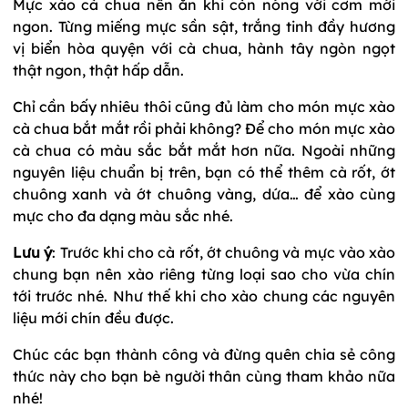
Mực xào cà chua nên ăn khi còn nóng với cơm mới
ngon. Từng miếng mực sần sật, trắng tinh đầy hương
vị biển hòa quyện với cà chua, hành tây ngòn ngọt
thật ngon, thật hấp dẫn.
Chỉ cần bấy nhiêu thôi cũng đủ làm cho món mực xào
cà chua bắt mắt rồi phải không? Để cho món mực xào
cà chua có màu sắc bắt mắt hơn nữa. Ngoài những
nguyên liệu chuẩn bị trên, bạn có thể thêm cà rốt, ớt
chuông xanh và ớt chuông vàng, dứa… để xào cùng
mực cho đa dạng màu sắc nhé.
Lưu ý
: Trước khi cho cà rốt, ớt chuông và mực vào xào
chung bạn nên xào riêng từng loại sao cho vừa chín
tới trước nhé. Như thế khi cho xào chung các nguyên
liệu mới chín đều được.
Chúc các bạn thành công và đừng quên chia sẻ công
thức này cho bạn bè người thân cùng tham khảo nữa
nhé!