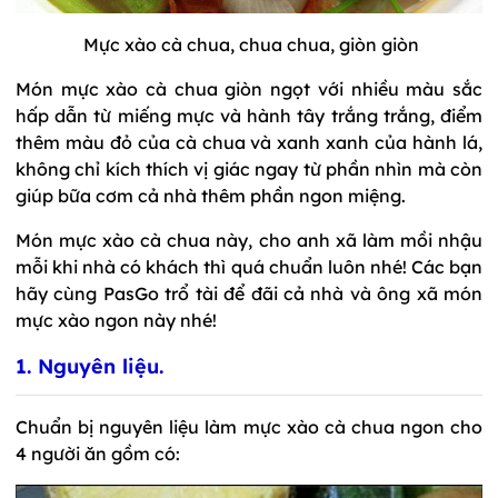
Mực xào cà chua, chua chua, giòn giòn
Món mực xào cà chua giòn ngọt với nhiều màu sắc
hấp dẫn từ miếng mực và hành tây trắng trắng, điểm
thêm màu đỏ của cà chua và xanh xanh của hành lá,
không chỉ kích thích vị giác ngay từ phần nhìn mà còn
giúp bữa cơm cả nhà thêm phần ngon miệng.
Món mực xào cà chua này, cho anh xã làm mồi nhậu
mỗi khi nhà có khách thì quá chuẩn luôn nhé! Các bạn
hãy cùng PasGo trổ tài để đãi cả nhà và ông xã món
mực xào ngon này nhé!
1. Nguyên liệu.
Chuẩn bị nguyên liệu làm mực xào cà chua ngon cho
4 người ăn gồm có: