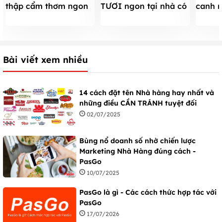
thập cẩm thơm ngon
canh 
TƯƠI ngon tại nhà có
ăn là nghiện
cho n
màu đỏ đẹp mắt đơn
giản NHẤT
Bài viết xem nhiều
14 cách đặt tên Nhà hàng hay nhất và
những điều CẦN TRÁNH tuyệt đối
02/07/2025
Bùng nổ doanh số nhờ chiến lược
Marketing Nhà Hàng đúng cách -
PasGo
10/07/2025
PasGo là gì - Các cách thức hợp tác với
PasGo
17/07/2026