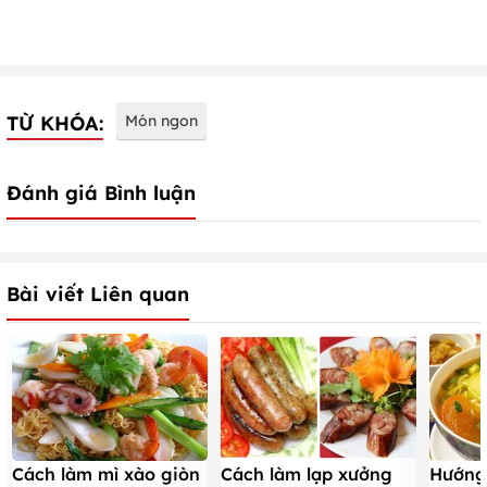
TỪ KHÓA:
Món ngon
Đánh giá Bình luận
Bài viết Liên quan
Cách làm mì xào giòn
Hướng
Cách làm lạp xưởng