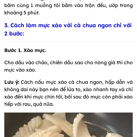
băm cùng 1 muỗng tỏi băm vào trộn đều, ướp trong
khoảng 5 phút.
3. Cách làm mực xào với cà chua ngon chỉ với
2 bước:
Bước 1. Xào mực.
Cho dầu vào chảo, chiên dầu sao cho nóng già thì cho
mực vào xào.
Lưu ý:
Cách nấu mực xào cà chua ngon, hấp dẫn và
không dai này bạn nên để lửa to, xào nhanh tay và chỉ
xào đến khi mực chín tới, bởi sau đó mực còn phải xào
tiếp với rau, quả nữa.