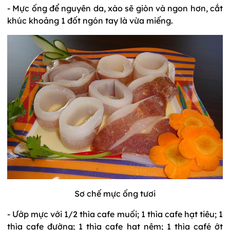
- Mực ống để nguyên da, xào sẽ giòn và ngon hơn, cắt
khúc khoảng 1 đốt ngón tay là vừa miếng.
Sơ chế mực ống tươi
- Ướp mực với 1/2 thìa cafe muối; 1 thìa cafe hạt tiêu; 1
thìa cafe đường; 1 thìa cafe hạt nêm; 1 thìa café ớt