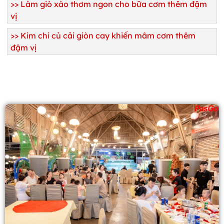
>>
Làm giò xào thơm ngon cho bữa cơm thêm đậm
vị
>>
Kim chi củ cải giòn cay khiến mâm cơm thêm
đậm vị