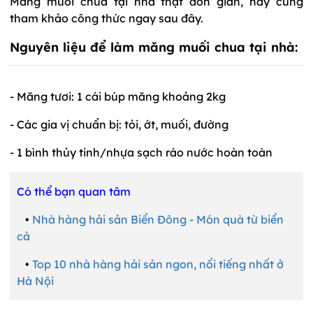
Măng muối chua tại nhà thật đơn giản, hãy cùng
tham khảo công thức ngay sau đây.
Nguyên liệu để làm măng muối chua tại nhà:
- Măng tươi: 1 cái búp măng khoảng 2kg
- Các gia vị chuẩn bị: tỏi, ớt, muối, đường
- 1 bình thủy tinh/nhựa sạch ráo nước hoàn toàn
Có thể bạn quan tâm
•
Nhà hàng hải sản Biển Đông - Món quà từ biển
cả
•
Top 10 nhà hàng hải sản ngon, nổi tiếng nhất ở
Hà Nội