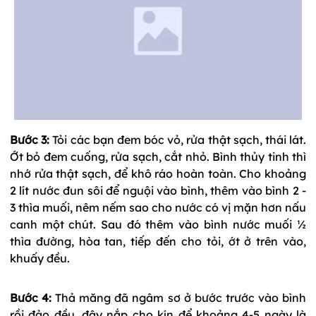
Bước 3:
Tỏi các bạn đem bóc vỏ, rửa thật sạch, thái lát.
Ớt bỏ đem cuống, rửa sạch, cắt nhỏ. Bình thủy tinh thì
nhớ rửa thật sạch, để khô ráo hoàn toàn. Cho khoảng
2 lít nước đun sôi để nguội vào bình, thêm vào bình 2 -
3 thìa muối, nêm nếm sao cho nước có vị mặn hơn nấu
canh một chút. Sau đó thêm vào bình nước muối ½
thìa đường, hòa tan, tiếp đến cho tỏi, ớt ở trên vào,
khuấy đều.
Bước 4:
Thả măng đã ngâm sơ ở bước trước vào bình
rồi đảo đều, đậy nắp cho kín để khoảng 4-5 ngày là