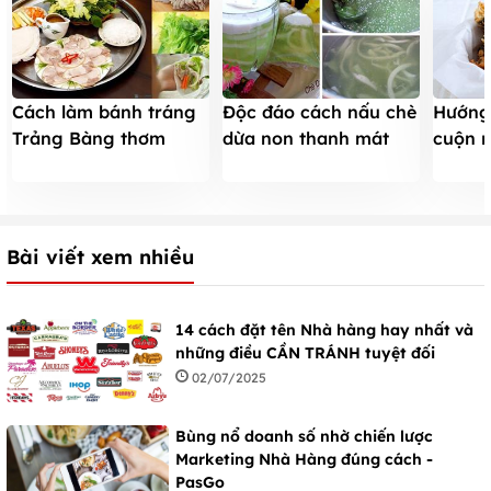
Cách làm bánh tráng
Độc đáo cách nấu chè
Hướng
Trảng Bàng thơm
dừa non thanh mát
cuộn r
ngon khó cưỡng
cho cả nhà
giòn đ
Bài viết xem nhiều
14 cách đặt tên Nhà hàng hay nhất và
những điều CẦN TRÁNH tuyệt đối
02/07/2025
Bùng nổ doanh số nhờ chiến lược
Marketing Nhà Hàng đúng cách -
PasGo