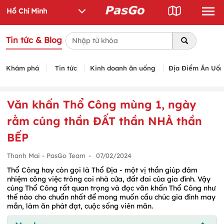
Tin tức & Blog
Khám phá
Tin tức
Kinh doanh ăn uống
Địa Điểm Ăn Uố
Văn khấn Thổ Công mùng 1, ngày
rằm cúng thần ĐẤT thần NHÀ thần
BẾP
Thanh Mai - PasGo Team
-
07/02/2024
Thổ Công hay còn gọi là Thổ Địa - một vị thần giúp đảm
nhiệm công việc trông coi nhà cửa, đất đai của gia đình. Vậy
cúng Thổ Công rất quan trọng và đọc văn khấn Thổ Công như
thế nào cho chuẩn nhất để mong muốn cầu chúc gia đình may
mắn, làm ăn phát đạt, cuộc sống viên mãn.