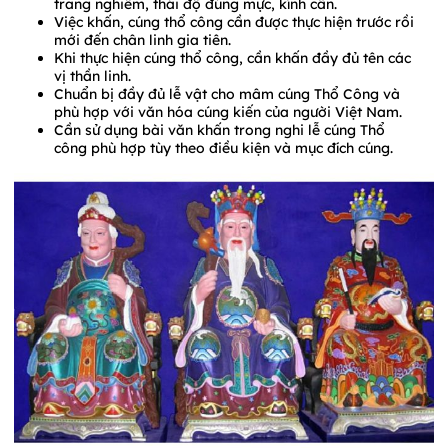
trang nghiêm, thái độ đúng mực, kính cẩn.
Việc khấn, cúng thổ công cần được thực hiện trước rồi
mới đến chân linh gia tiên.
Khi thực hiện cúng thổ công, cần khấn đầy đủ tên các
vị thần linh.
Chuẩn bị đầy đủ lễ vật cho mâm cúng Thổ Công và
phù hợp với văn hóa cúng kiến của người Việt Nam.
Cần sử dụng bài văn khấn trong nghi lễ cúng Thổ
công phù hợp tùy theo điều kiện và mục đích cúng.