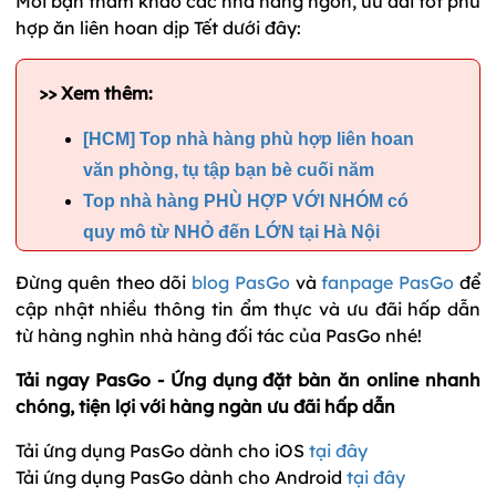
Mời bạn tham khảo các nhà hàng ngon, ưu đãi tốt phù
hợp ăn liên hoan dịp Tết dưới đây:
>> Xem thêm:
[HCM] Top nhà hàng phù hợp liên hoan
văn phòng, tụ tập bạn bè cuối năm
Top nhà hàng PHÙ HỢP VỚI NHÓM có
quy mô từ NHỎ đến LỚN tại Hà Nội
Đừng quên theo dõi
blog PasGo
và
fanpage PasGo
để
cập nhật nhiều thông tin ẩm thực và ưu đãi hấp dẫn
từ hàng nghìn nhà hàng đối tác của PasGo nhé!
Tải ngay PasGo - Ứng dụng đặt bàn ăn online nhanh
chóng, tiện lợi với hàng ngàn ưu đãi hấp dẫn
Tải ứng dụng PasGo dành cho iOS
tại đây
Tải ứng dụng PasGo dành cho Android
tại đây