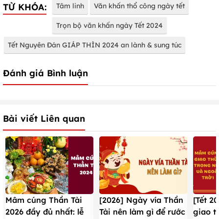
TỪ KHÓA:
Tâm linh
Văn khấn thổ công ngày tết
Trọn bộ văn khấn ngày Tết 2024
Tết Nguyên Đán GIÁP THÌN 2024 an lành & sung túc
Đánh giá Bình luận
Bài viết Liên quan
Mâm cúng Thần Tài
[2026] Ngày vía Thần
[Tết 2
2026 đầy đủ nhất: lễ
Tài nên làm gì để rước
giao t