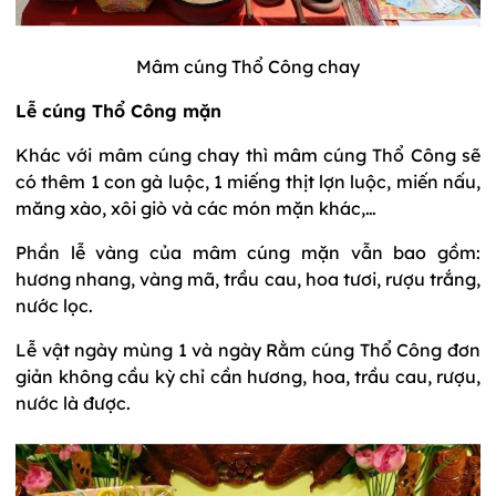
Mâm cúng Thổ Công chay
Lễ cúng Thổ Công mặn
Khác với mâm cúng chay thì mâm cúng Thổ Công sẽ
có thêm 1 con gà luộc, 1 miếng thịt lợn luộc, miến nấu,
măng xào, xôi giò và các món mặn khác,…
Phần lễ vàng của mâm cúng mặn vẫn bao gồm:
hương nhang, vàng mã, trầu cau, hoa tươi, rượu trắng,
nước lọc.
Lễ vật ngày mùng 1 và ngày Rằm cúng Thổ Công đơn
giản không cầu kỳ chỉ cần hương, hoa, trầu cau, rượu,
nước là được.