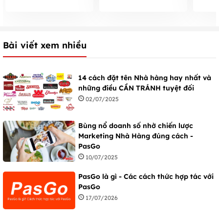
vật, cách bày mâm
TIỀN VÀO như nước?
ngoài
cúng, văn khấn
CHUẨN
Bài viết xem nhiều
14 cách đặt tên Nhà hàng hay nhất và
những điều CẦN TRÁNH tuyệt đối
02/07/2025
Bùng nổ doanh số nhờ chiến lược
Marketing Nhà Hàng đúng cách -
PasGo
10/07/2025
PasGo là gì - Các cách thức hợp tác với
PasGo
17/07/2026