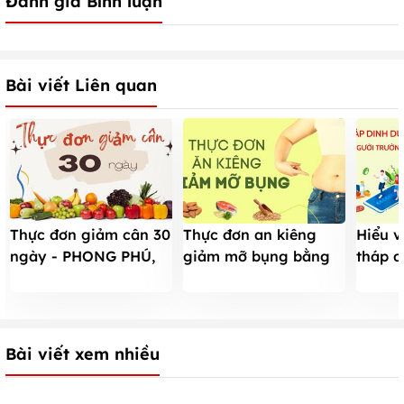
Đánh giá Bình luận
Bài viết Liên quan
Thực đơn giảm cân 30
Thực đơn an kiêng
Hiểu 
ngày - PHONG PHÚ,
giảm mỡ bụng bằng
tháp d
hấp dẫn và đầy ĐỦ
những thực phẩm phổ
người 
DINH DƯỠNG
biến
Bài viết xem nhiều