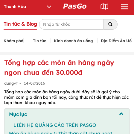
Tin tức & Blog
Khám phá
Tin tức
Kinh doanh ăn uống
Địa Điểm Ăn Uố
Tổng hợp các món ăn hàng ngày
ngon chưa đến 30.000đ
dungvt
-
14/07/2016
Tổng hợp các món ăn hàng ngày dưới đây sẽ là gợi ý cho
mâm cơm gia đình bạn tối nay, công thức rất dễ thực hiện các
bạn tham khảo ngay nào.
Mục lục
LIÊN HỆ QUẢNG CÁO TRÊN PASGO
Món ăn hàng ngày 1: Thịt thăn sốt chua ngọt