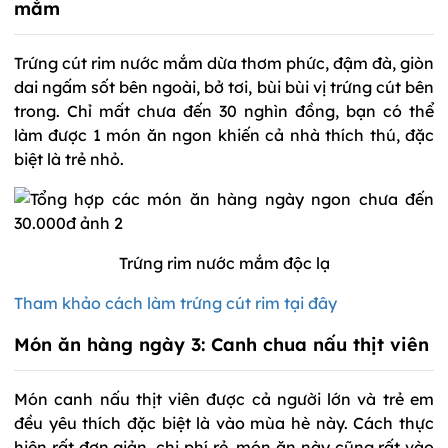
mắm
Trứng cút rim nước mắm dừa thơm phức, đậm đà, giòn
dai ngấm sốt bên ngoài, bở tơi, bùi bùi vị trứng cút bên
trong. Chỉ mất chưa đến 30 nghìn đồng, bạn có thể
làm được 1 món ăn ngon khiến cả nhà thích thú, đặc
biệt là trẻ nhỏ.
Trứng rim nước mắm độc lạ
Tham khảo cách làm trứng cút rim tại đây
Món ăn hàng ngày 3: Canh chua nấu thịt viên
Món canh nấu thịt viên được cả người lớn và trẻ em
đều yêu thích đặc biệt là vào mùa hè này. Cách thực
hiện rất đơn giản, chi phí rẻ, món ăn này cũng rất vào