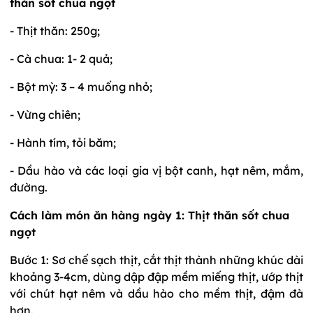
thăn sốt chua ngọt
- Thịt thăn: 250g;
- Cà chua: 1- 2 quả;
- Bột mỳ: 3 – 4 muống nhỏ;
- Vừng chiên;
- Hành tím, tỏi băm;
- Dầu hào và các loại gia vị bột canh, hạt nêm, mắm,
đường.
Cách làm món ăn hàng ngày 1: Thịt thăn sốt chua
ngọt
Bước 1: Sơ chế sạch thịt, cắt thịt thành những khúc dài
khoảng 3-4cm, dùng dập đập mềm miếng thịt, ướp thịt
với chút hạt nêm và dầu hào cho mềm thịt, đậm đà
hơn.