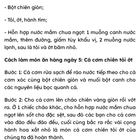
- Bột chiên giòn;
- Tỏi, ớt, hành tím;
- Hỗn hợp nước mắm chua ngọt: 1 muỗng canh nước
mắm, thêm đường, giấm tùy khẩu vị, 2 muỗng nước
lạnh, sau là tỏi và ớt băm nhỏ.
Cách làm món ăn hàng ngày 5: Cá cơm chiên tỏi ớt
Bước 1: Cá cơm rửa sạch để ráo nước tiếp theo cho cá
cơm xóc cùng bột chiên giòn và muối bột canh cho
các nguyên liệu bọc quanh cá.
Bước 2: Cho cá cơm lên chảo chiên vàng giòn rồi vớt
ra. Ở 1 chiếc chảo khác, cho hỗn hợp nước mắm chua
ngọt lên sốt cho đặc sệt, sau đó các bạn cho cá cơm
vào đảo đều đảo đều, cuối cùng bắc ra rắc vài cọng
hành hoa xắt nhỏ là món cá cơm chiên tỏi ớt của
chúng ta đã hoàn thành.