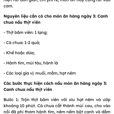
cơm.
Nguyên liệu cần có cho món ăn hàng ngày 3: Canh
chua nấu thịt viên
- Thịt băm viên: 1 lạng;
- Cà chua: 1-2 quả;
- Khế hoặc dứa;
- Hành tím, mùi tàu, hành lá
- Các loại gia vị: muối, mắm, hạt nêm
Các bước thực hiện cách nấu món ăn hàng ngày 3:
Canh chua nấu thịt viên
Bước 1: Trộn thịt băm viên với xíu hạt nêm và ướp
khoảng 10 phút. Cà chua cắt thành múi cau, cho vào
nồi đã phi thơm hành tím, nêm nếm bột canh và dằm