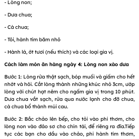
- Lòng non;
- Dưa chua;
- Cà chua;
- Tỏi, hành tím băm nhỏ
- Hành lá, ớt tươi (nếu thích) và các loại gia vị.
Cách làm món ăn hàng ngày 4: Lòng non xào dưa
Bước 1: Lòng rửa thật sạch, bóp muối và giấm cho hết
nhớt và hôi. Cắt lòng thành những khúc nhỏ 3cm, ướp
lòng với chút hạt nêm cho ngấm gia vị trong 10 phút.
Dưa chua vắt sạch, rửa qua nước lạnh cho đỡ chua,
cà chua bổ thành múi cau.
Bước 2: Bắc chảo lên bếp, cho tỏi vào phi thơm, cho
lòng non vào đảo sơ cho chín tái, để riêng ra đĩa.Tiếp
tục các bạn cho dầu vào chảo, phi hành tím thơm,