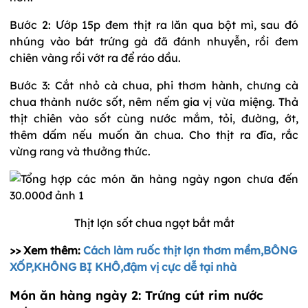
Bước 2: Ướp 15p đem thịt ra lăn qua bột mì, sau đó
nhúng vào bát trứng gà đã đánh nhuyễn, rồi đem
chiên vàng rồi vớt ra để ráo dầu.
Bước 3: Cắt nhỏ cà chua, phi thơm hành, chưng cà
chua thành nước sốt, nêm nếm gia vị vừa miệng. Thả
thịt chiên vào sốt cùng nước mắm, tỏi, đường, ớt,
thêm dấm nếu muốn ăn chua. Cho thịt ra đĩa, rắc
vừng rang và thưởng thức.
Thịt lợn sốt chua ngọt bắt mắt
>> Xem thêm:
Cách làm ruốc thịt lợn thơm mềm,BÔNG
XỐP,KHÔNG BỊ KHÔ,đậm vị cực dễ tại nhà
Món ăn hàng ngày 2: Trứng cút rim nước