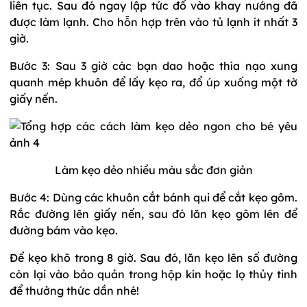
liên tục. Sau đó ngay lập tức đổ vào khay nướng đã
được làm lạnh. Cho hỗn hợp trên vào tủ lạnh ít nhất 3
giờ.
Bước 3: Sau 3 giờ các bạn dao hoặc thìa nạo xung
quanh mép khuôn để lấy kẹo ra, đổ úp xuống một tờ
giấy nến.
Làm kẹo dẻo nhiều màu sắc đơn giản
Bước 4: Dùng các khuôn cắt bánh qui để cắt kẹo gôm.
Rắc đường lên giấy nến, sau đó lăn kẹo gôm lên để
đường bám vào kẹo.
Để kẹo khô trong 8 giờ. Sau đó, lăn kẹo lên số đường
còn lại vào bảo quản trong hộp kín hoặc lọ thủy tinh
để thưởng thức dần nhé!