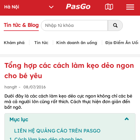
Tin tức & Blog
Khám phá
Tin tức
Kinh doanh ăn uống
Địa Điểm Ăn Uố
Tổng hợp các cách làm kẹo dẻo ngon
cho bé yêu
hanglt
-
08/07/2016
Dưới đây là các cách làm kẹo dẻo cực ngon không chỉ các bé
mà cả người lớn cũng rất thích. Cách thực hiện đơn giản đến
bất ngờ.
Mục lục
LIÊN HỆ QUẢNG CÁO TRÊN PASGO
1. Cách làm kẹo dẻo chanh leo