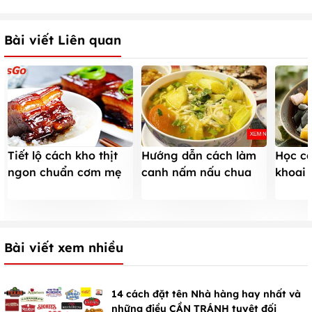
Bài viết Liên quan
Tiết lộ cách kho thịt
Hướng dẫn cách làm
Học c
ngon chuẩn cơm mẹ
canh nấm nấu chua
khoai 
nấu
cho ngày hè mát mẻ
vừa dẻ
Bài viết xem nhiều
14 cách đặt tên Nhà hàng hay nhất và
những điều CẦN TRÁNH tuyệt đối