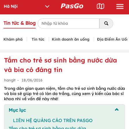
Tin tức & Blog
Khám phá
Tin tức
Kinh doanh ăn uống
Địa Điểm Ăn Uố
Tắm cho trẻ sơ sinh bằng nước dừa
và bia có đáng tin
hanglt
-
18/06/2016
Trong dân gian quan niệm, tắm cho trẻ sơ sinh bằng nước dừa
và bia sẽ giúp trẻ có làn da trắng, cùng xem ý kiến của bác sĩ
khoa nhi về vấn đề này nhé!
Mục lục
LIÊN HỆ QUẢNG CÁO TRÊN PASGO
Tắm cho trẻ sơ sinh bằng nước dừa