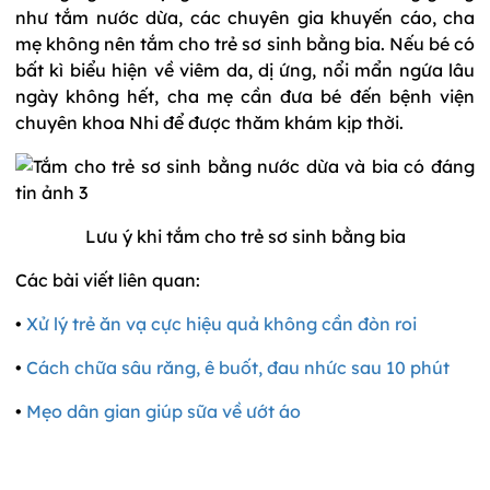
như tắm nước dừa, các chuyên gia khuyến cáo, cha
mẹ không nên tắm cho trẻ sơ sinh bằng bia. Nếu bé có
bất kì biểu hiện về viêm da, dị ứng, nổi mẩn ngứa lâu
ngày không hết, cha mẹ cần đưa bé đến bệnh viện
chuyên khoa Nhi để được thăm khám kịp thời.
Lưu ý khi tắm cho trẻ sơ sinh bằng bia
Các bài viết liên quan:
•
Xử lý trẻ ăn vạ cực hiệu quả không cần đòn roi
•
Cách chữa sâu răng, ê buốt, đau nhức sau 10 phút
•
Mẹo dân gian giúp sữa về ướt áo