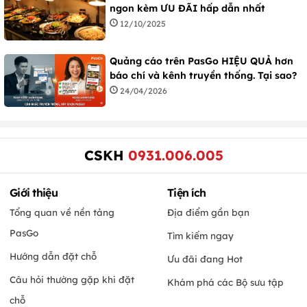
ngon kèm ƯU ĐÃI hấp dẫn nhất
12/10/2025
Quảng cáo trên PasGo HIỆU QUẢ hơn
báo chí và kênh truyền thống. Tại sao?
24/04/2026
CSKH
0931.006.005
Giới thiệu
Tiện ích
Tổng quan về nền tảng
Địa điểm gần bạn
PasGo
Tìm kiếm ngay
Hướng dẫn đặt chỗ
Ưu đãi đang Hot
Câu hỏi thường gặp khi đặt
Khám phá các Bộ sưu tập
chỗ