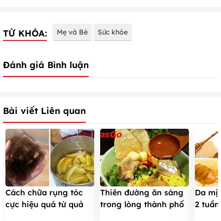
TỪ KHÓA:
Mẹ và Bé
Sức khỏe
Đánh giá Bình luận
Bài viết Liên quan
Cách chữa rụng tóc
Thiên đường ăn sáng
Da mị
cực hiệu quả từ quả
trong lòng thành phố
2 tuần
khế chua
biển Đà Nẵng
ngâm 