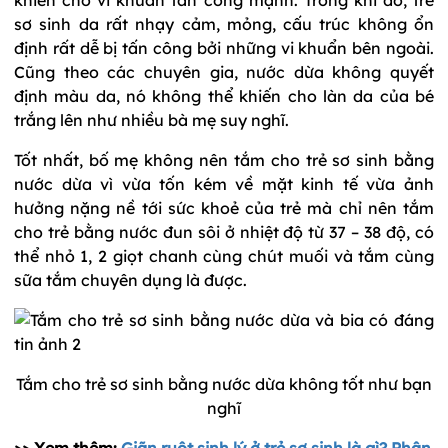
sơ sinh da rất nhạy cảm, mỏng, cấu trúc không ổn
định rất dễ bị tấn công bởi những vi khuẩn bên ngoài.
Cũng theo các chuyên gia, nước dừa không quyết
định màu da, nó không thể khiến cho làn da của bé
trắng lên như nhiều bà mẹ suy nghĩ.
Tốt nhất, bố mẹ không nên tắm cho trẻ sơ sinh bằng
nước dừa vì vừa tốn kém về mặt kinh tế vừa ảnh
hưởng nặng nề tới sức khoẻ của trẻ mà chỉ nên tắm
cho trẻ bằng nước đun sôi ở nhiệt độ từ 37 – 38 độ, có
thể nhỏ 1, 2 giọt chanh cùng chút muối và tắm cùng
sữa tắm chuyên dụng là được.
Tắm cho trẻ sơ sinh bằng nước dừa không tốt như bạn
nghĩ
>> Xem thêm:
Giãn ruột sinh lý ở trẻ sơ sinh là gì? Phân