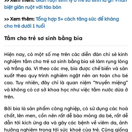
biệt giãn ruột với táo bón
>> Xem thêm:
Tổng hợp 5+ cách tăng sức để kháng
cho trẻ dưới 1 tuổi
Tắm cho trẻ sơ sinh bằng bia
Hiện nay, có một số mẹ trên các diễn đàn chi sẻ kinh
nghiệm tắm cho trẻ sơ sinh bằng bia sẽ làm rụng lông
và trắng da. Vì theo các mẹ, bia được chế biến và sản
xuất theo quy trình nghiêm ngặt nên an toàn cho bé
cao. Tuy nhiên, đây chỉ là quan niệm “truyền miệng”
và không có cơ sở khoa học như việc tắm nước dừa ở
trên.
Bởi bia là sản phẩm công nghiệp, có sử dụng các hoá
chất, lên men, cồn nên rất dễ bào mỏng da bé, rất dễ
dẫn tới kích ứng da và gây các bệnh về viêm da, ảnh
hưởng nghiêm trọng tới sức khoẻ của trẻ. Cũng giống