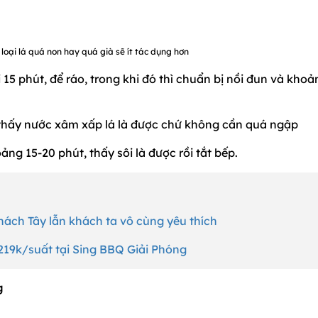
oại lá quá non hay quá già sẽ ít tác dụng hơn
15 phút, để ráo, trong khi đó thì chuẩn bị nồi đun và khoả
o, thấy nước xâm xấp lá là được chứ không cần quá ngập
ảng 15-20 phút, thấy sôi là được rồi tắt bếp.
hách Tây lẫn khách ta vô cùng yêu thích
19k/suất tại Sing BBQ Giải Phóng
g