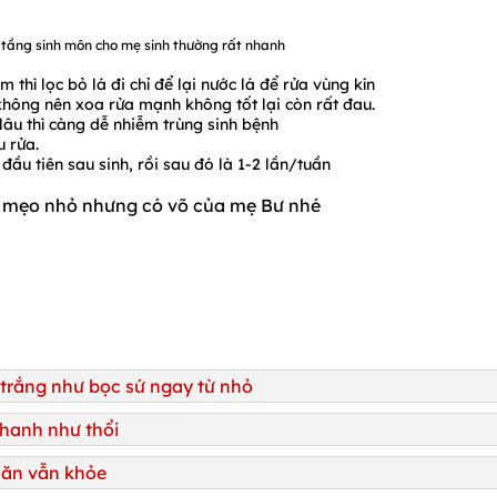
 tầng sinh môn cho mẹ sinh thường rất nhanh
thì lọc bỏ lá đi chỉ để lại nước lá để rửa vùng kín
hông nên xoa rửa mạnh không tốt lại còn rất đau.
lâu thì càng dễ nhiễm trùng sinh bệnh
u rửa.
 đầu tiên sau sinh, rồi sau đó là 1-2 lần/tuần
 mẹo nhỏ nhưng có võ của mẹ Bư nhé
 trắng như bọc sứ ngay từ nhỏ
nhanh như thổi
i ăn vẫn khỏe