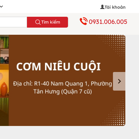
Tài khoản
0931.006.005
Tìm kiếm