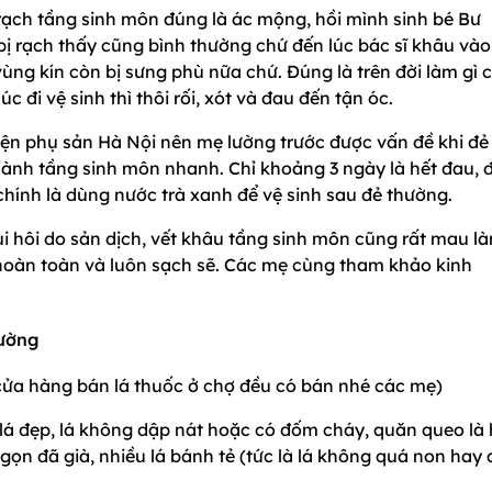
rạch tầng sinh môn đúng là ác mộng, hồi mình sinh bé Bư
bị rạch thấy cũng bình thường chứ đến lúc bác sĩ khâu vào 
vùng kín còn bị sưng phù nữa chứ. Đúng là trên đời làm gì 
c đi vệ sinh thì thôi rối, xót và đau đến tận óc.
ện phụ sản Hà Nội nên mẹ lường trước được vấn đề khi đẻ
ành tầng sinh môn nhanh. Chỉ khoảng 3 ngày là hết đau, đ
 chính là dùng nước trà xanh để vệ sinh sau đẻ thường.
i hôi do sản dịch, vết khâu tầng sinh môn cũng rất mau l
 hoàn toàn và luôn sạch sẽ. Các mẹ cùng tham khảo kinh
hường
c cửa hàng bán lá thuốc ở chợ đều có bán nhé các mẹ)
 lá đẹp, lá không dập nát hoặc có đốm cháy, quăn queo là 
ngọn đã già, nhiều lá bánh tẻ (tức là lá không quá non hay