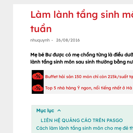
Làm lành tầng sinh m
tuần
nhuquynh
-
26/08/2016
Mẹ bé Bư được có mẹ chồng từng là điều dưỡ
lành tầng sinh môn sau sinh thường bằng nướ
Buffet hải sản 150 món chỉ còn 215k/suất 
Top 5 nhà hàng Ý ngon, nổi tiếng nhất ở Hà
Mục lục
LIÊN HỆ QUẢNG CÁO TRÊN PASGO
Cách làm lành tầng sinh môn cho mẹ đẻ 