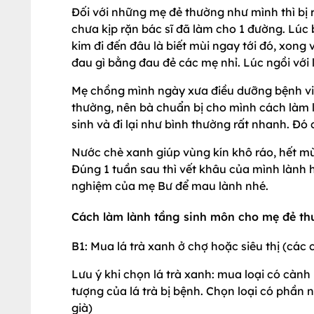
Đối với những mẹ đẻ thường như mình thì bị 
chưa kịp rặn bác sĩ đã làm cho 1 đường. Lúc 
kim đi đến đâu là biết mùi ngay tới đó, xong 
đau gì bằng đau đẻ các mẹ nhỉ. Lúc ngồi với lú
Mẹ chồng mình ngày xưa điều dưỡng bệnh vi
thường, nên bà chuẩn bị cho mình cách làm l
sinh và đi lại như bình thường rất nhanh. Đó
Nước chè xanh giúp vùng kín khô ráo, hết mù
Đúng 1 tuần sau thì vết khâu của mình lành
nghiệm của mẹ Bư để mau lành nhé.
Cách làm lành tầng sinh môn cho mẹ đẻ t
B1: Mua lá trà xanh ở chợ hoặc siêu thị (cá
Lưu ý khi chọn lá trà xanh: mua loại có cành
tượng của lá trà bị bệnh. Chọn loại có phần 
già)