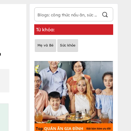
Từ khóa:
Mẹ và Bé
Sức khỏe
m