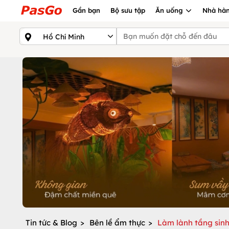
Gần bạn
Bộ sưu tập
Ăn uống
Nhà hàn
Tin tức & Blog
>
Bên lề ẩm thực
>
Làm lành tầng sinh