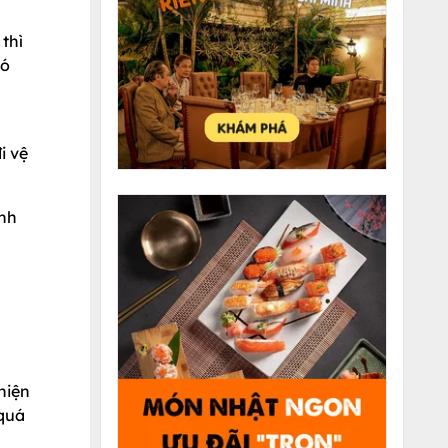
thì
có
i vệ
ành
hiện
 quá