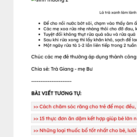
Lá trà xanh làm lành
Để cho nồi nước bớt sôi, chạm vào thấy âm ấm 
Các mẹ xoa rửa nhẹ nhàng thôi cho đỡ đau, k
Tuyệt đối không thụt rửa quá sâu và rửa quá 
Sau khi rửa xong thì lấy khăn khô, sạch để la
Một ngày rửa tà 1-2 lần liên tiếp trong 2 tuần
Chúc các mẹ đẻ thường áp dụng thành công
Chia sẻ: Trà Giang - mẹ Bư
----------------------
BÀI VIẾT TƯƠNG TỰ:
>> Cách chăm sóc răng cho trẻ để mọc đều,
>> 15 thực đơn ăn dặm kết hợp giúp bé lớn 
>> Những loại thuốc bổ tốt nhất cho bé, lườ