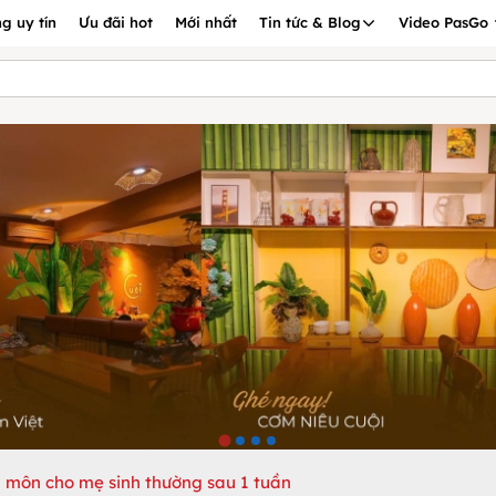
g uy tín
Ưu đãi hot
Mới nhất
Tin tức & Blog
Video PasGo
 môn cho mẹ sinh thường sau 1 tuần