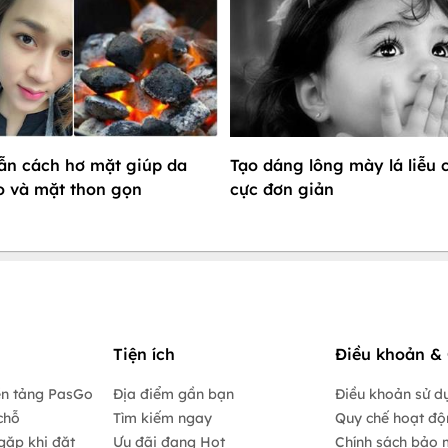
ẫn cách hơ mặt giúp da
Tạo dáng lông mày lá liễu 
 và mặt thon gọn
cực đơn giản
Tiện ích
Điều khoản & 
ền tảng PasGo
Địa điểm gần bạn
Điều khoản sử d
chỗ
Tìm kiếm ngay
Quy chế hoạt đ
gặp khi đặt
Ưu đãi đang Hot
Chính sách bảo 