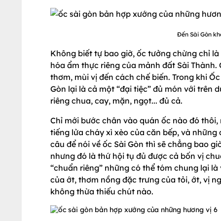
Đến Sài Gòn khô
Không biết tự bao giờ, ốc tưởng chừng chỉ là
hóa ẩm thực riêng của mảnh đất Sài Thành. 
thơm, mùi vị đến cách chế biến. Trong khi Ốc
Gòn lại là cả một “đại tiệc” đủ món với trên 
riêng chua, cay, mặn, ngọt... đủ cả.
Chỉ mới bước chân vào quán ốc nào đó thôi
tiếng lửa cháy xì xèo của căn bếp, và những 
câu để nói về ốc Sài Gòn thì sẽ chẳng bao 
nhưng đó là thứ hội tụ đủ được cả bốn vị chua, c
“chuẩn riêng” những có thể tóm chung lại 
của ớt, thơm nồng đặc trưng của tỏi, ớt, vị n
không thừa thiếu chút nào.