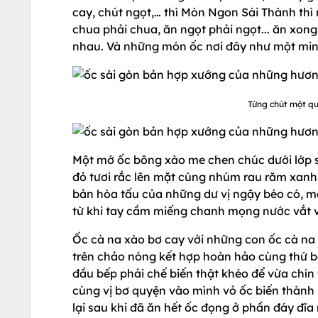
cay, chút ngọt,… thì Món Ngon Sài Thành th
chua phải chua, ăn ngọt phải ngọt... ăn xong
nhau. Và những món ốc nơi đây như một minh
Từng chút một quy
Một mớ ốc bông xào me chen chúc dưới lớp s
đỏ tươi rắc lên mặt cùng nhúm rau răm xan
bản hòa tấu của những dư vị ngậy béo có, mề
từ khi tay cầm miếng chanh mọng nước vắt v
Ốc cà na xào bơ cay với những con ốc cà na
trên chảo nóng kết hợp hoàn hảo cùng thứ 
đầu bếp phải chế biến thật khéo để vừa chín t
cùng vị bơ quyện vào mình vỏ ốc biến thành
lại sau khi đã ăn hết ốc đọng ở phần đáy đĩ