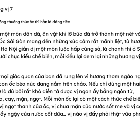
ng thưởng thức ốc thì hẳn là đáng tiếc
 một món dân dã, ăn vặt khi lỡ bữa đã trở thành một nét v
Ốc Sài Gòn mang đến những xúc cảm rất mãnh liệt, từ hư
 Hà Nội giản dị một món luộc hấp cùng sả, lá chanh thì ở S
dưới chục kiểu chế biến, mỗi kiểu lại đem lại những hương vị
, mọi giác quan của bạn đã rung lên vì hương thơm ngào ng
con ốc béo núc đang nằm trên chảo. Nếu chỉ dùng một ha
giờ là đủ bởi rất khó diễn tả được vị ngon ấy bằng ngôn từ,
ay, mặn, ngọt. Mỗi món ốc lại có một cách thức chế biê
là vị ngọt thanh của ốc, vị chua mặn của nước sốt me và vị 
gầy ngậy của nước cốt dừa… vị nào vị đấy phải thật vừa phả