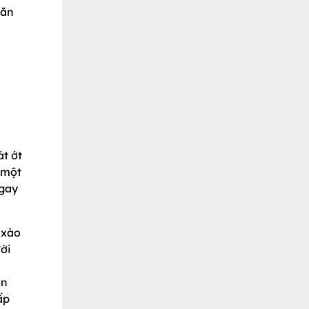
 ăn
t ớt
 một
ngay
 xào
ời
òn
ấp