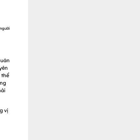
 người
quán
uyên
ó thể
ông
hải
g vị