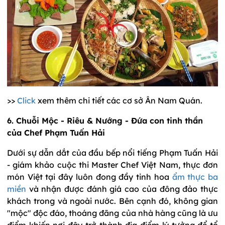
>>
Click
xem thêm chi tiết các cơ sở Ân Nam Quán.
6. Chuỗi Mộc - Riêu & Nướng - Đứa con tinh thần
của Chef Phạm Tuấn Hải
Dưới sự dẫn dắt của đầu bếp nổi tiếng Phạm Tuấn Hải
- giám khảo cuộc thi Master Chef Việt Nam, thực đơn
món Việt tại đây luôn đong đầy tinh hoa
ẩm thực ba
miền
và nhận được đánh giá cao của đông đảo thực
khách trong và ngoài nước. Bên cạnh đó, không gian
"mộc" độc đáo, thoáng đãng của nhà hàng cũng là ưu
điểm khiến nơi đây trở thành điạ điểm lý tưởng để tổ