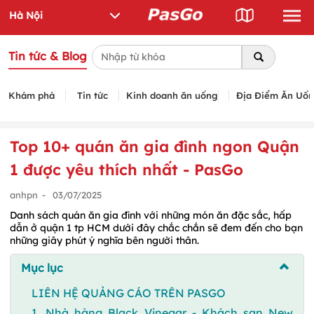
Tin tức & Blog
Khám phá
Tin tức
Kinh doanh ăn uống
Địa Điểm Ăn Uố
Top 10+ quán ăn gia đình ngon Quận
1 được yêu thích nhất - PasGo
anhpn
-
03/07/2025
Danh sách quán ăn gia đình với những món ăn đặc sắc, hấp
dẫn ở quận 1 tp HCM dưới đây chắc chắn sẽ đem đến cho bạn
những giây phút ý nghĩa bên người thân.
Mục lục
LIÊN HỆ QUẢNG CÁO TRÊN PASGO
1. Nhà hàng Black Vinegar - Khách sạn New