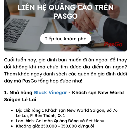
LIÊN HỆ QUẢNG CÁO TRÊN
PASGO
Tiếp tục khám phá
Cuối tuần này, gia đình bạn muốn đi ăn ngoài để thay
đổi không khí mà chưa tìm được địa điểm ăn ngon?
Tham khảo ngay danh sách các quán ăn gia đình dưới
đây mà PasGo tổng hợp được nha!
1. Nhà hàng
Black Vinegar
- Khách sạn New World
Saigon Lê Lai
Địa chỉ: Tầng 1 Khách sạn New World Saigon, Số 76
Lê Lai, P. Bến Thành, Q. 1
Loại hình: Gọi món Quảng Đông và Set Menu
Khoảng giá: 250.000 - 350.000 đ/người