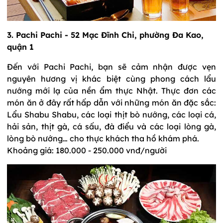
3. Pachi Pachi - 52 Mạc Đĩnh Chi, phường Đa Kao,
quận 1
Đến với Pachi Pachi, bạn sẽ cảm nhận được vẹn
nguyên hương vị khác biệt cùng phong cách lẩu
nướng mới lạ của nền ẩm thực Nhật. Thực đơn các
món ăn ở đây rất hấp dẫn với những món ăn đặc sắc:
Lẩu Shabu Shabu, các loại thịt bò nướng, các loại cá,
hải sản, thịt gà, cá sấu, đà điểu và các loại lòng gà,
lòng bò nướng… cho thực khách tha hồ khám phá.
Khoảng giá: 180.000 - 250.000 vnđ/người