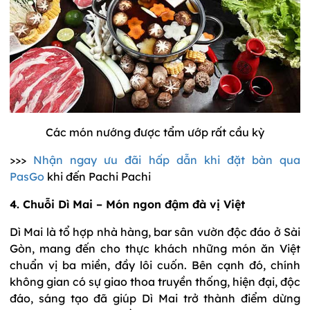
Các món nướng được tẩm ướp rất cầu kỳ
>>>
Nhận ngay ưu đãi hấp dẫn khi đặt bàn qua
PasGo
khi đến Pachi Pachi
4. Chuỗi Dì Mai – Món ngon đậm đà vị Việt
Dì Mai là tổ hợp nhà hàng, bar sân vườn độc đáo ở Sài
Gòn, mang đến cho thực khách những món ăn Việt
chuẩn vị ba miền, đầy lôi cuốn. Bên cạnh đó, chính
không gian có sự giao thoa truyền thống, hiện đại, độc
đáo, sáng tạo đã giúp Dì Mai trở thành điểm dừng