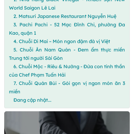
World Saigon Lê Lai
2. Matsuri Japanese Restaurant Nguyễn Huệ
3. Pachi Pachi - 52 Mạc Đĩnh Chi, phường Đa
Kao, quận 1
4. Chuỗi Dì Mai – Món ngon đậm đà vị Việt
5. Chuỗi Ân Nam Quán - Đem ẩm thực miền
Trung tới người Sài Gòn
6. Chuỗi Mộc - Riêu & Nướng - Đứa con tinh thần
của Chef Phạm Tuấn Hải
7. Chuỗi Quán Búi - Gói gọn vị ngon món ăn 3
miền
Đang cập nhật...