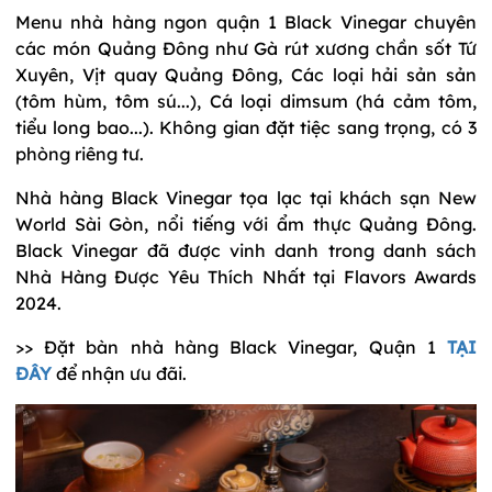
Menu nhà hàng ngon quận 1 Black Vinegar chuyên
các món Quảng Đông như Gà rút xương chần sốt Tứ
Xuyên, Vịt quay Quảng Đông, Các loại hải sản sản
(tôm hùm, tôm sú...), Cá loại dimsum (há cảm tôm,
tiểu long bao...). Không gian đặt tiệc sang trọng, có 3
phòng riêng tư.
Nhà hàng Black Vinegar tọa lạc tại khách sạn New
World Sài Gòn, nổi tiếng với ẩm thực Quảng Đông.
Black Vinegar đã được vinh danh trong danh sách
Nhà Hàng Được Yêu Thích Nhất tại Flavors Awards
2024.
>> Đặt bàn nhà hàng Black Vinegar, Quận 1
TẠI
ĐÂY
để nhận ưu đãi.