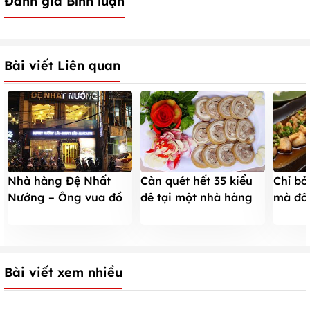
Đánh giá Bình luận
Bài viết Liên quan
Nhà hàng Đệ Nhất
Càn quét hết 35 kiểu
Chỉ bỏ
Nướng – Ông vua đồ
dê tại một nhà hàng
mà đố
nướng
duy nhất
vạn k
Bài viết xem nhiều