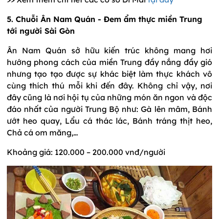
5. Chuỗi Ân Nam Quán - Đem ẩm thực miền Trung
tới người Sài Gòn
Ân Nam Quán sở hữu kiến trúc không mang hơi
hướng phong cách của miền Trung đầy nắng đầy gió
nhưng tạo tạo được sự khác biệt làm thực khách vô
cùng thích thú mỗi khi đến đây. Không chỉ vậy, nơi
đây cũng là nơi hội tụ của những món ăn ngon và độc
đáo nhất của người Trung Bộ như: Gà lên mâm, Bánh
ướt heo quay, Lẩu cá thác lác, Bánh tráng thịt heo,
Chả cá om măng,…
Khoảng giá: 120.000 – 200.000 vnđ/người