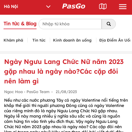
Tin tức & Blog
Khám phá
Tin tức
Kinh doanh ăn uống
Địa Điểm Ăn Uố
Ngày Ngưu Lang Chức Nữ năm 2023
gặp nhau là ngày nào?Các cặp đôi
nên làm gì
Ngoc Hoa - PasGo Team
-
21/08/2023
Nếu như các nước phương Tây có ngày Valentine nổi tiếng trên
khắp thế giới thì người phương Đông cũng có ngày Valentine
của riêng mình đó là ngày Ngưu Lang Chức Nữ gặp nhau.
Ngày lễ này mang nhiều ý nghĩa sâu sắc và cũng là nguồn
cảm hứng tin vào tình yêu đích thực. Vậy ngày Ngưu Lang
Chức Nữ năm 2023 gặp nhau là ngày nào? Các cặp đôi nên
làm gì trong ngày này? Hãy cùng theo dõi bài viết dưới đây