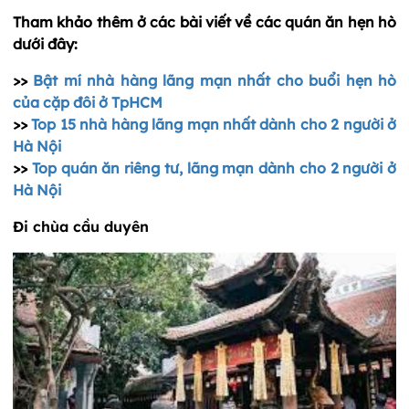
Tham khảo thêm ở các bài viết về các quán ăn hẹn hò
dưới đây:
>>
Bật mí nhà hàng lãng mạn nhất cho buổi hẹn hò
của cặp đôi ở TpHCM
>>
Top 15 nhà hàng lãng mạn nhất dành cho 2 người ở
Hà Nội
>>
Top quán ăn riêng tư, lãng mạn dành cho 2 người ở
Hà Nội
Đi chùa cầu duyên