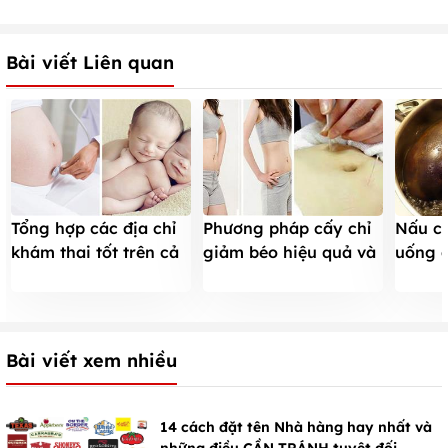
Bài viết Liên quan
Tổng hợp các địa chỉ
Phương pháp cấy chỉ
Nấu cà
khám thai tốt trên cả
giảm béo hiệu quả và
uống 
nước
an toàn
khớp g
Bài viết xem nhiều
14 cách đặt tên Nhà hàng hay nhất và
những điều CẦN TRÁNH tuyệt đối