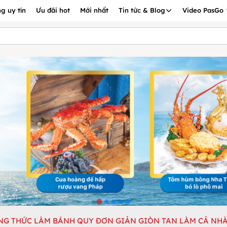
g uy tín
Ưu đãi hot
Mới nhất
Tin tức & Blog
Video PasGo
NG THỨC LÀM BÁNH QUY ĐƠN GIẢN GIÒN TAN LÀM CẢ NHÀ