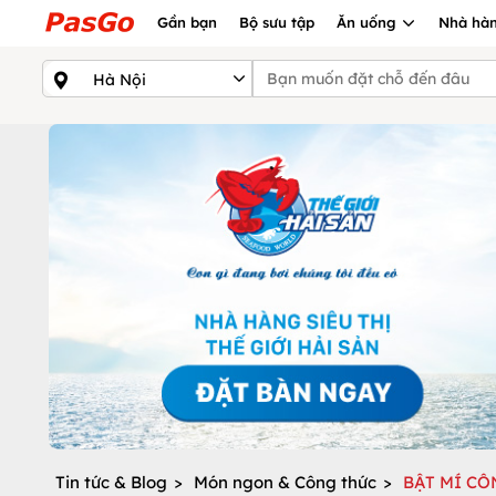
Gần bạn
Bộ sưu tập
Ăn uống
Nhà hàn
Tin tức & Blog
>
Món ngon & Công thức
>
BẬT MÍ CÔ