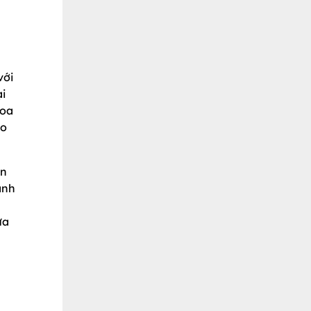
với
ại
hoa
ào
ên
ánh
ừa