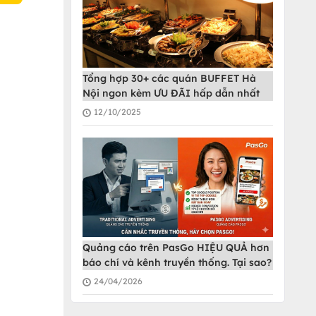
Tổng hợp 30+ các quán BUFFET Hà
Nội ngon kèm ƯU ĐÃI hấp dẫn nhất
12/10/2025
Quảng cáo trên PasGo HIỆU QUẢ hơn
báo chí và kênh truyền thống. Tại sao?
24/04/2026