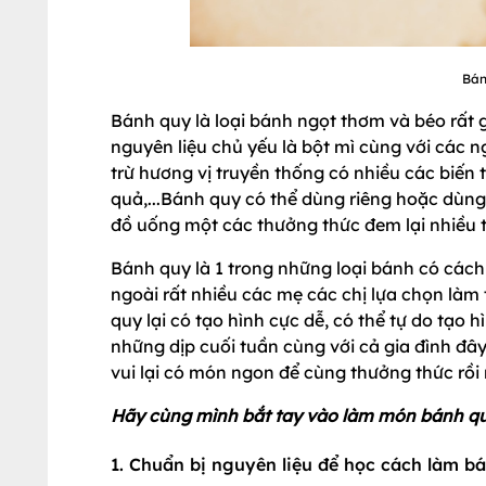
Bán
Bánh quy là loại bánh ngọt thơm và béo rất g
nguyên liệu chủ yếu là bột mì cùng với các n
trừ hương vị truyền thống có nhiều các biến 
quả,...Bánh quy có thể dùng riêng hoặc dùng
đồ uống một các thưởng thức đem lại nhiều 
Bánh quy là 1 trong những loại bánh có các
ngoài rất nhiều các mẹ các chị lựa chọn là
quy lại có tạo hình cực dễ, có thể tự do tạo
những dịp cuối tuần cùng với cả gia đình đâ
vui lại có món ngon để cùng thưởng thức rồi 
Hãy cùng mình bắt tay vào làm món bánh qu
1. Chuẩn bị nguyên liệu để học cách làm b