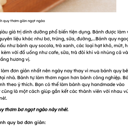
h quy thơm giòn ngọt ngào
iàu giá trị dinh dưỡng phổ biến tiện dụng. Bánh được làm 
guyên liệu khác như bơ, trứng, sữa, đường,...Bánh quy ngo
tấu như bánh quy socola, trà xanh, các loại hạt khô, mứt, 
 kèm với đồ uống như cafe, sữa, trà đôi khi và nhúng cả v
tầng hương vị.
h làm đơn giản nhất nên ngày nay thay vì mua bánh quy b
m tại nhà. Bánh tự làm thơm ngon hơn bánh công nghiệp. B
 hình theo ý thích. Bạn có thể làm bánh quy handmade vào
y cũng là một cách giúp gắn kết các thành viên với nhau v
nè!.
y thơm bơ ngọt ngào này nhé!.
ánh quy bơ đơn giản: